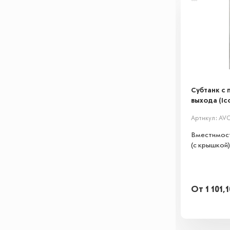
Субтанк с 
выхода (Ico
Артикул: AVC
Вместимост
(с крышкой)
От
1 101,