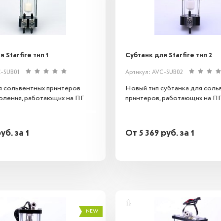
 Starfire тип 1
Субтанк для Starfire тип 2
C-SUB01
Артикул: AVC-SUB02
я сольвентных принтеров
Новый тип субтанка для соль
оления, работающих на ПГ
принтеров, работающих на ПГ S
руб.
за 1
От
5 369
руб.
за 1
NEW