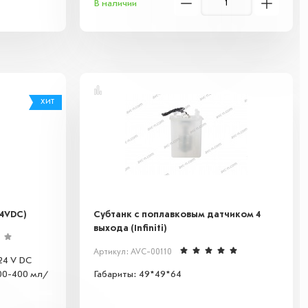
В наличии
ХИТ
24VDC)
Субтанк с поплавковым датчиком 4
выхода (Infiniti)
Артикул: AVC-00110
24 V DC
00-400 мл/
Габариты: 49*49*64