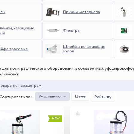
пы
Прижим материала
лампы, кварцевые
Фильтра
кла
Шлейфы печатающих
йфа траковые
голов
и для полиграфического оборудования: сольвентных, уф, широкоформ
Ульяновск
овары по параметрам
Умолчанию
Цене
Сортировать по
:
Рейтингу
NEW