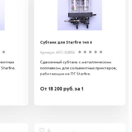
Субтанк для Starfire тип 6
Артикул: AVC-SUB06
вентных
Сдвоенный субтанк с металлическим
tarfire.
поплавком для сольвентных принтеров,
работающих на ПГ Starfire.
От
18 200
руб.
за 1