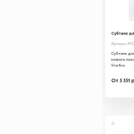
Субтанк для
Артикул: AV
Субтанк дл
нового пок
Starfire.
От
5 551