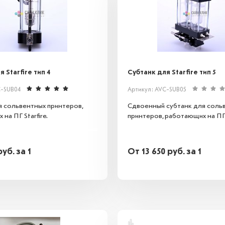
 Starfire тип 4
Субтанк для Starfire тип 5
C-SUB04
Артикул: AVC-SUB05
я сольвентных принтеров,
Сдвоенный субтанк для соль
на ПГ Starfire.
принтеров, работающих на ПГ S
руб.
за 1
От
13 650
руб.
за 1