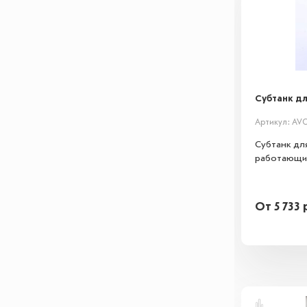
Субтанк для
Артикул: AV
Субтанк дл
работающих 
От
5 733