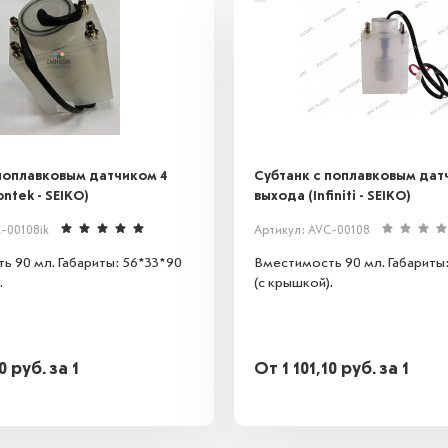
поплавковым датчиком 4
Субтанк с поплавковым дат
ntek - SEIKO)
выхода (Infiniti - SEIKO)
-00108ik
Артикул: AVC-00108
ь 90 мл. Габариты: 56*33*90
Вместимость 90 мл. Габариты
.
(с крышкой).
10
руб.
за 1
От
1 101,10
руб.
за 1