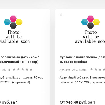
 поплавковым датчиком 6
Субтанк с поплавковым дат
увеличенный коннектор)
выходов (Konica)
-B00111
Артикул: AVC-K00111
субтанк. Вместимость 90 мл.
Аварийный субтанк. Вместимо
6*33*90 (с крышкой).
Габариты: 56*33*90 (с крышкой
0
руб.
за 1
От
946,40
руб.
за 1