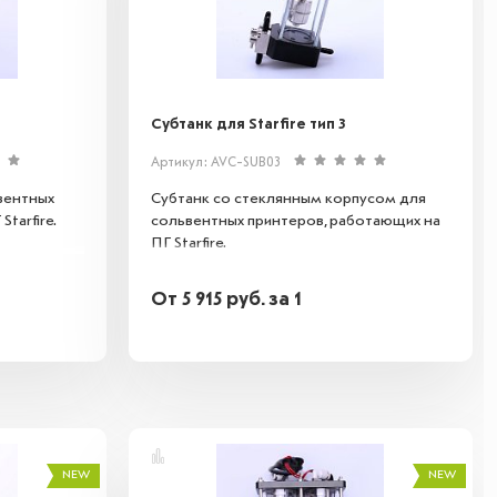
Субтанк для Starfire тип 3
Артикул: AVC-SUB03
вентных
Субтанк со стеклянным корпусом для
tarfire.
сольвентных принтеров, работающих на
ПГ Starfire.
От
5 915
руб.
за 1
NEW
NEW