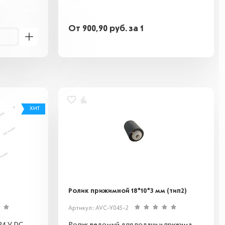
От
900,90
руб.
за 1
ХИТ
Ролик прижимной 18*10*3 мм (тип2)
Артикул: AVC-Y045-2
24 V DC
Ролик ведомый для подачи и прижима