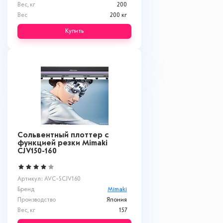
Вес, кг
200
Вес
200 кг
Купить
Сольвентный плоттер с
функцией резки Mimaki
СJV150-160
Артикул: AVC-SCJV160
Бренд
Mimaki
Производство
Япония
Вес, кг
157