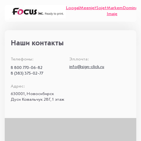
Loogal
Meenjet
Sojet
Markem
Domino
V
Imaje
Наши контакты
Телефоны:
Эл.почта:
info@sign-click.ru
8 800 770-06-82
8 (383) 375-02-77
Адрес:
​630001, Новосибирск
Дуси Ковальчук 28Г, 1 этаж