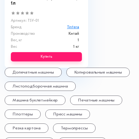
1л
Артикул: TSY-01
Бренд
Tintera
Производство
Китай
Вес, кг
1
Вес
1 кг
Купить
Допечатные машины
Копировальные машины
Листоподборочная машина
Машина буклетмейкер
Печатные машины
Плоттеры
Пресс машины
Резка картона
Термопрессы