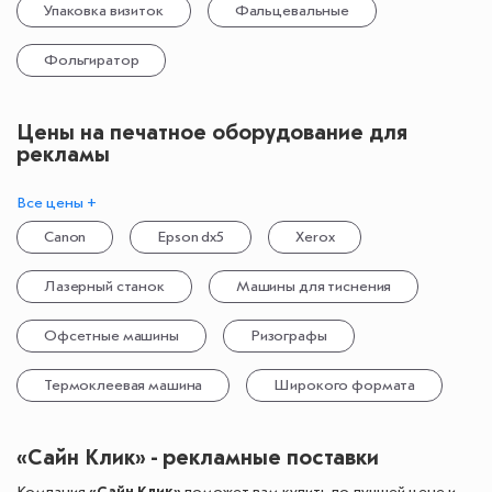
Упаковка визиток
Фальцевальные
Фольгиратор
Цены на печатное оборудование для
рекламы
Все цены +
Canon
Epson dx5
Xerox
Лазерный станок
Машины для тиснения
Офсетные машины
Ризографы
Термоклеевая машина
Широкого формата
«Сайн Клик» - рекламные поставки