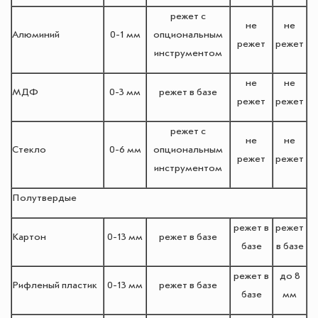
режет с
не
не
Алюминий
0-1 мм
опциональным
режет
режет
инструментом
не
не
МДФ
0-3 мм
режет в базе
режет
режет
режет с
не
не
Стекло
0-6 мм
опциональным
режет
режет
инструментом
Полутвердые
режет в
режет
Картон
0-13 мм
режет в базе
базе
в базе
режет в
до 8
Рифленый пластик
0-13 мм
режет в базе
базе
мм