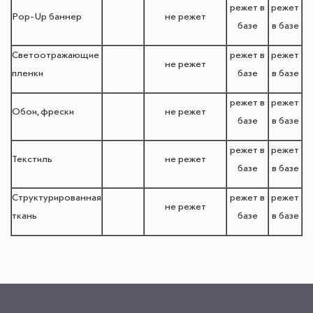
режет в
режет
Pop-Up баннер
не режет
базе
в базе
Светоотражающие
режет в
режет
не режет
пленки
базе
в базе
режет в
режет
Обои, фрески
не режет
базе
в базе
режет в
режет
Текстиль
не режет
базе
в базе
Структурированная
режет в
режет
не режет
ткань
базе
в базе