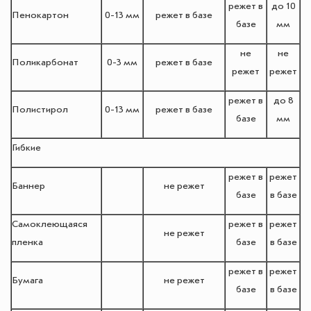
режет в
до 10
Пенокартон
0-13 мм
режет в базе
базе
мм
не
не
Поликарбонат
0-3 мм
режет в базе
режет
режет
режет в
до 8
Полистирол
0-13 мм
режет в базе
базе
мм
Гибкие
режет в
режет
Баннер
не режет
базе
в базе
Самоклеющаяся
режет в
режет
не режет
пленка
базе
в базе
режет в
режет
Бумага
не режет
базе
в базе