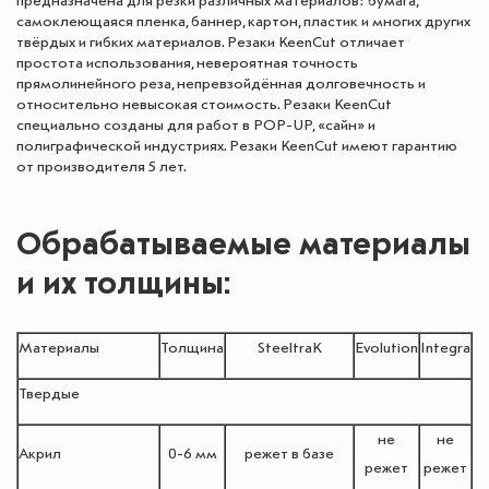
предназначена для резки различных материалов: бумага,
самоклеющаяся пленка, баннер, картон, пластик и многих других
твёрдых и гибких материалов. Резаки KeenCut отличает
простота использования, невероятная точность
прямолинейного реза, непревзойдённая долговечность и
относительно невысокая стоимость. Резаки KeenCut
специально созданы для работ в POP-UP, «сайн» и
полиграфической индустриях. Резаки KeenCut имеют гарантию
от производителя 5 лет.
Обрабатываемые материалы
и их толщины:
Материалы
Толщина
SteeltraK
Evolution
Integra
Твердые
не
не
Акрил
0-6 мм
режет в базе
режет
режет