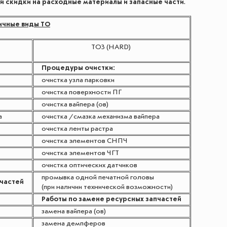
й скидки на расходные материалы и запасные части
.
ичные виды ТО
ТО3 (HARD)
Процедуры очистки:
очистка узла парковки
очистка поверхности ПГ
очистка вайпера (ов)
а
очистка /смазка механизма вайпера
очистка ленты растра
очистка элементов СНПЧ
очистка элементов ЧГТ
очистка оптических датчиков
промывка одной печатной головы
пчастей
(при наличии технической возможности)
Работы по замене ресурсных запчастей
замена вайпера (ов)
замена демпферов