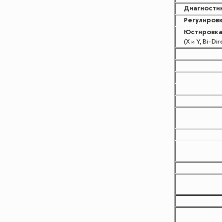
Диагности
Регулиров
Юстировка
(X и Y, Bi-Dir