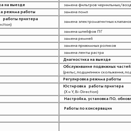
ка на выезде
замена фильтров чернильных/воз
ка режима работы
замена помп
 работы принтера
замена электромагнитных клапано
ection)
замена шлейфов ПГ
замена ремней
замена прижимных роликов
замена ленты растра
Диагностика на выезде
Обслуживание подвижных частей
(рельс, подшипники скольжения, по
Регулировка режима работы
Юстировка работы принтера
(X и Y, Bi-Direction)
Настройка, установка ПО, обнов
Работы по консервации