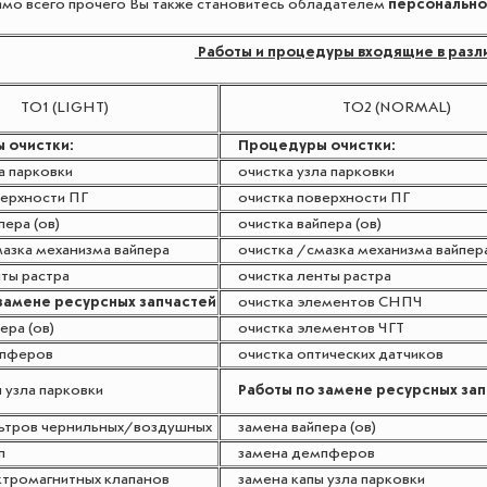
мо всего прочего Вы также становитесь обладателем
персонально
Работы и процедуры входящие в разл
ТО1 (LIGHT)
ТО2 (NORMAL)
 очистки:
Процедуры очистки:
 парковки
очистка узла парковки
ерхности ПГ
очистка поверхности ПГ
ера (ов)
очистка вайпера (ов)
азка механизма вайпера
очистка /смазка механизма вайпер
ты растра
очистка ленты растра
амене ресурсных запчастей
очистка элементов СНПЧ
ра (ов)
очистка элементов ЧГТ
пферов
очистка оптических датчиков
узла парковки
Работы по замене ресурсных за
тров чернильных/воздушных
замена вайпера (ов)
п
замена демпферов
тромагнитных клапанов
замена капы узла парковки