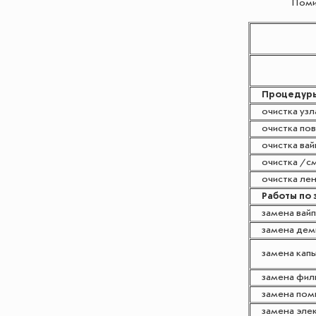
Поми
Процедуры
очистка узла
очистка пов
очистка вайп
очистка /см
очистка лен
Работы по з
замена вайпе
замена дем
замена капы 
замена филь
замена пом
замена элек