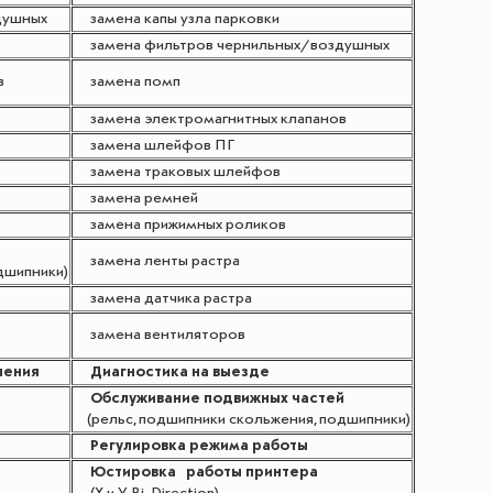
душных
замена капы узла парковки
замена фильтров чернильных/воздушных
в
замена помп
замена электромагнитных клапанов
замена шлейфов ПГ
замена траковых шлейфов
замена ремней
замена прижимных роликов
замена ленты растра
дшипники)
замена датчика растра
замена вентиляторов
ления
Диагностика на выезде
Обслуживание подвижных частей
(рельс, подшипники скольжения, подшипники)
Регулировка режима работы
Юстировка работы принтера