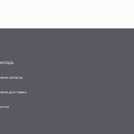
МОЩЬ
овия оплаты
овия доставки
антии