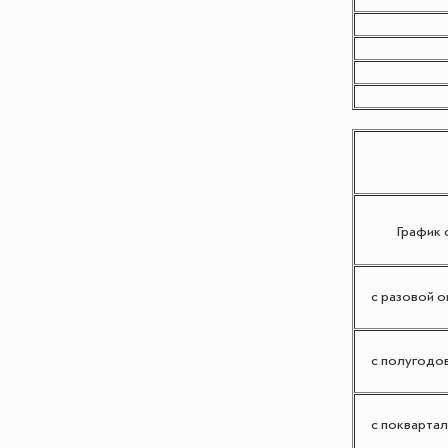
График 
с разовой оп
с полугодов
с поквартал