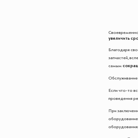
Своевременное
увеличить ср
Благодаря св
запчастей, вс
самым
сокращ
Обслуживание
Если что-то в
проведения р
При заключени
оборудованием
оборудования,