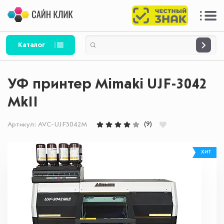
Каталог
УФ принтер Mimaki UJF-3042
MkII
(9)
Артикул:
AVC-UJF3042M
ХИТ