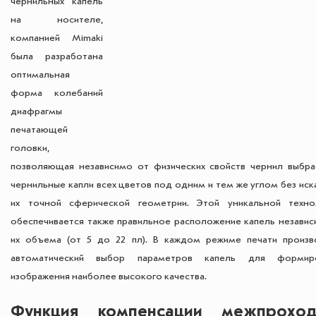
чернильных капель
на носителе,
компанией Mimaki
была разработана
оптимальная
форма колебаний
диафрагмы
печатающей
головки,
позволяющая независимо от физических свойств чернил выбра
чернильные капли всех цветов под одним и тем же углом без ис
их точной сферической геометрии. Этой уникальной техно
обеспечивается также правильное расположение капель независ
их объема (от 5 до 22 пл). В каждом режиме печати произв
автоматический выбор параметров капель для формиро
изображения наиболее высокого качества.
Функция компенсации межпроход