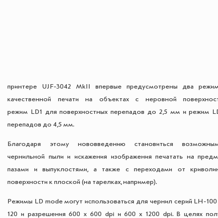
принтере UJF-3042 MkII впервые предусмотрены два режи
качественной печати на объектах с неровной поверхно
режим LD1 для поверхностных перепадов до 2,5 мм и режим L
перепадов до 4,5 мм.
Благодаря этому нововведению становиться возможны
чернильной пыли и искажения изображения печатать на предм
пазами и выпуклостями, а также с переходами от криволи
поверхности к плоской (на тарелках, например).
Режимы LD mode могут использоваться для чернил серий LH-100 
120 и разрешения 600 х 600 dpi и 600 х 1200 dpi. В целях пол