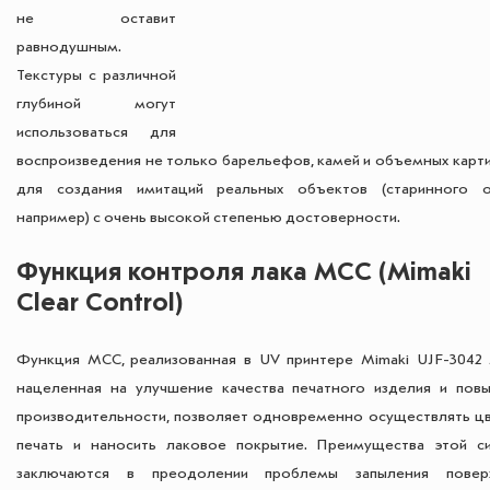
не оставит
равнодушным.
Текстуры с различной
глубиной могут
использоваться для
воспроизведения не только барельефов, камей и объемных карти
для создания имитаций реальных объектов (старинного о
например) с очень высокой степенью достоверности.
Функция контроля лака MCC (Mimaki
Clear Control)
Функция MCC, реализованная в UV принтере Mimaki UJF-3042 
нацеленная на улучшение качества печатного изделия и пов
производительности, позволяет одновременно осуществлять ц
печать и наносить лаковое покрытие. Преимущества этой с
заключаются в преодолении проблемы запыления повер