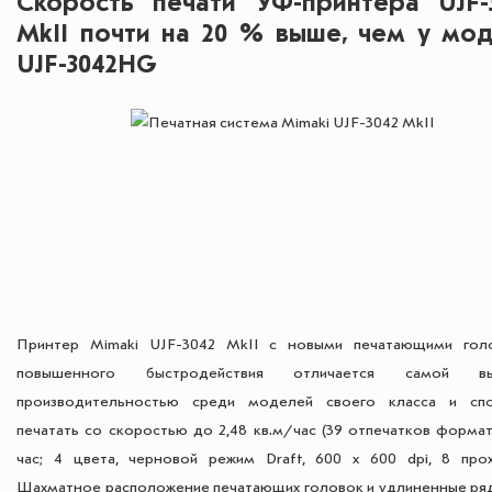
Скорость печати УФ-принтера UJF-
MkII почти на 20 % выше, чем у мо
UJF-3042HG
Принтер Mimaki UJF-3042 MkII с новыми печатающими гол
повышенного быстродействия отличается самой вы
производительностью среди моделей своего класса и сп
печатать со скоростью до 2,48 кв.м/час (39 отпечатков формат
час; 4 цвета, черновой режим Draft, 600 х 600 dpi, 8 прох
Шахматное расположение печатающих головок и удлиненные ря