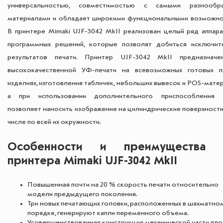
универсальностью, совместимостью с самыми разнообр
материалами и обладает широкими функциональными возможно
В принтере Mimaki UJF-3042 MkII реализован целый ряд аппара
программных решений, которые позволят добиться исключит
результатов печати. Принтер UJF-3042 MkII предназнач
высококачественной УФ-печати на всевозможных готовых п
изделиях, изготовления табличек, небольших вывесок и POS-мате
а при использовании дополнительного приспособления
позволяет наносить изображение на цилиндрические поверхности
числе по всей их окружности.
Особенности и преимущества 
принтера Mimaki UJF-3042 MkII
Повышенная почти на 20 % скорость печати относительно
модели предыдущего поколения.
Три новых печатающих головки, расположенных в шахматно
порядке, генерируют капли переменного объема.
Усовершенствованная конструкция механической части пло