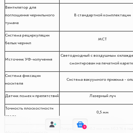
Вентилятор для
поглощения чернильного
В стандартной комплектации
тумана
Система рециркуляции
MCT
белых чернил
Светодиодный с воздушным охлажде
Источник УФ-излучения
смонтирован на печатной карет
Система фиксации
Система вакуумного прижима - оп
носителя
Датчик помех и препятствий
Лазерный луч
Точность плоскостности
0,5 мм
стола
0
Погрешность ±0.3 мм или ±0.3 % в за
Абсолютная точность