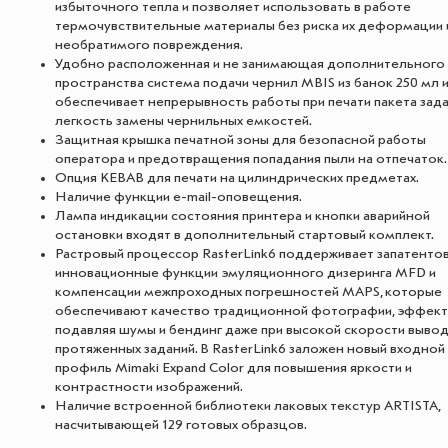
избыточного тепла и позволяет использовать в работе
термочувствительные материалы без риска их деформации 
необратимого повреждения.
Удобно расположенная и не занимающая дополнительного
пространства система подачи чернил MBIS из банок 250 мл и
обеспечивает непрерывность работы при печати пакета зада
легкость замены чернильных емкостей.
Защитная крышка печатной зоны для безопасной работы
оператора и предотвращения попадания пыли на отпечаток.
Опция KEBAB для печати на цилиндрических предметах.
Наличие функции e-mail-оповещения.
Лампа индикации состояния принтера и кнопки аварийной
остановки входят в дополнительный стартовый комплект.
Растровый процессор RasterLink6 поддерживает запатенто
инновационные функции эмуляционного дизеринга MFD и
компенсации межпроходных погрешностей MAPS, которые
обеспечивают качество традиционной фотографии, эффек
подавляя шумы и бендинг даже при высокой скорости выво
протяженных заданий. В RasterLink6 заложен новый входной
профиль Mimaki Expand Color для повышения яркости и
контрастности изображений.
Наличие встроенной библиотеки лаковых текстур ARTISTA,
насчитывающей 129 готовых образцов.