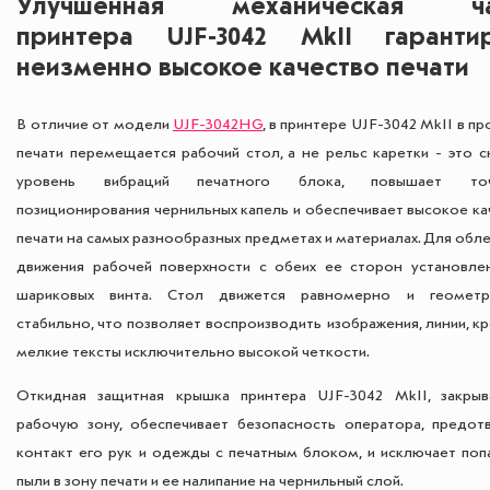
Улучшенная механическая ча
принтера UJF-3042 MkII гаранти
неизменно высокое качество печати
В отличие от модели
UJF-3042HG
, в принтере UJF-3042 MkII в п
печати перемещается рабочий стол, а не рельс каретки - это с
уровень вибраций печатного блока, повышает точ
позиционирования чернильных капель и обеспечивает высокое ка
печати на самых разнообразных предметах и материалах. Для обл
движения рабочей поверхности с обеих ее сторон установле
шариковых винта. Стол движется равномерно и геометр
стабильно, что позволяет воспроизводить изображения, линии, к
мелкие тексты исключительно высокой четкости.
Откидная защитная крышка принтера UJF-3042 MkII, закры
рабочую зону, обеспечивает безопасность оператора, предот
контакт его рук и одежды с печатным блоком, и исключает поп
пыли в зону печати и ее налипание на чернильный слой.