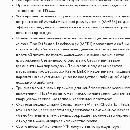
Прямая печать на листовых материалах и готовых изделиях
толщиной до 153 мм.
Усовершенствованная функция компенсации межпроходны
погрешностей Mimaki Advanced pass system 4 (MAPS4) подав
эффекты бендинга и линейных цветовых наложений на грани
печатных проходов.
Новая запатентованная технология эмуляционного дизерин
Mimaki Fine Diffusion 1 technology (MFD1) позволяет особым
образом обрабатывать печатные данные, чтобы в режиме 4-
цветной печати получить максимально высокое качество
изображения без видимого растра и с бесступенчатыми
градиентными переходами. Технология поддерживается
растровым процессором RasterLink6 и нацелена на подавл
паразитных визуальных шумов посредством гибридной обра
исходного шаблона.
Три типа чернил, лак и праймер для наиболее универсальног
применения. Праймер автоматического нанесения для печат
кварцевом стекле, металле и «сложных» пластиках.
Система рециркуляции белых чернил Mimaki Circulation Tech
(MCT) в процессе работы поддерживает неизменное качес
«белой» печати и, тем самым, сокращает количество чернил
отходов и минимизирует количество брака.
Светодиодный источник УФ-излучения не продуцирует