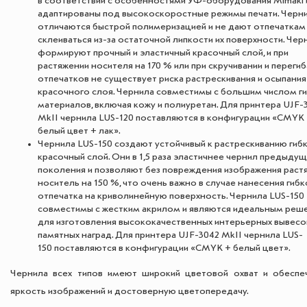
в соответствии с особенностями УФ-оборудования Mimaki 
адаптированы под высокоскоростные режимы печати. Черн
отличаются быстрой полимеризацией и не дают отпечаткам
склеиваться из-за остаточной липкости их поверхности. Чер
формируют прочный и эластичный красочный слой, и при
растяжении носителя на 170 % или при скручивании и переги
отпечатков не существует риска растрескивания и осыпания
красочного слоя. Чернила совместимы с большим числом ги
материалов, включая кожу и полиуретан. Для принтера UJF-
MkII чернила LUS-120 поставляются в конфигурации «CMYK
белый цвет + лак».
Чернила LUS-150 создают устойчивый к растрескиванию гиб
красочный слой. Они в 1,5 раза эластичнее чернил предыду
поколения и позволяют без повреждения изображения растя
носитель на 150 %, что очень важно в случае нанесения гибк
отпечатка на криволинейную поверхность. Чернила LUS-150
совместимы с жестким акрилом и являются идеальным реш
для изготовления высококачественных интерьерных вывесо
памятных наград. Для принтера UJF-3042 MkII чернила LUS-
150 поставляются в конфигурации «CMYK + белый цвет».
Чернила всех типов имеют широкий цветовой охват и обеспе
яркость изображений и достоверную цветопередачу.