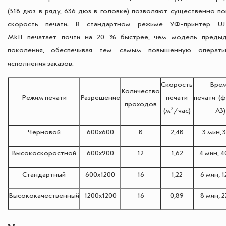
(318 дюз в ряду, 636 дюз в головке) позволяют существенно по
скорость печати. В стандартном режиме УФ-принтер UJ
MkII печатает почти на 20 % быстрее, чем модель преды
поколения, обеспечивая тем самым повышенную операти
исполнения заказов.
Скорость
Вре
Количество
Режим печати
Разрешение
печати
печати (
проходов
2
(м
/час)
А3)
Черновой
600x600
8
2,48
3 мин, 
Высокоскоростной
600x900
12
1,62
4 мин, 4
Стандартный
600x1200
16
1,22
6 мин, 1
Высококачественный
1200x1200
16
0,89
8 мин, 2