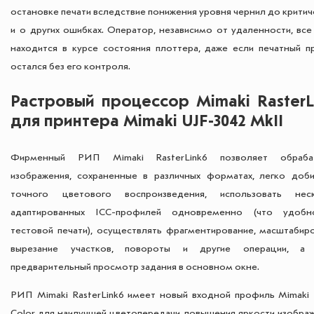
остановке печати вследствие понижения уровня чернил до крити
и о других ошибках. Оператор, независимо от удаленности, все
находится в курсе состояния плоттера, даже если печатный п
остался без его контроля.
Растровый процессор Mimaki RasterL
для принтера Mimaki UJF-3042 MkII
Фирменный РИП Mimaki RasterLink6 позволяет обрабат
изображения, сохраненные в различных форматах, легко доби
точного цветового воспроизведения, использовать нес
адаптированных ICC-профилей одновременно (что удоб
тестовой печати), осуществлять фрагментирование, масштабиро
вырезание участков, повороты и другие операции, а 
предварительный просмотр задания в основном окне.
РИП Mimaki RasterLink6 имеет новый входной профиль Mimaki 
Color для наилучшей цветопередачи, повышения яркости изображ