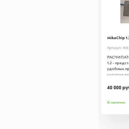
MikaChip 1.
Артикул: Mik
РАСЧИПАТО
1.2 - предс
удобным п
которое п
компьютерн
чернильн
40 000
ру
количество
В наличии