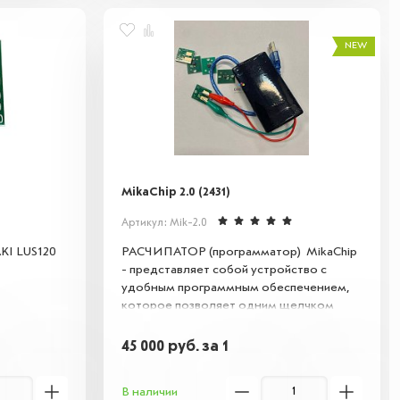
NEW
MikaChip 2.0 (2431)
Артикул: Mik-2.0
KI LUS120
РАСЧИПАТОР (программатор) MikaChip
- представляет собой устройство с
удобным программным обеспечением,
которое позволяет одним щелчком
компьютерной мышки. перезагружать
чернильные чипы НЕОГРАНИЧЕННОЕ
45 000
руб.
за 1
количество раз
В наличии