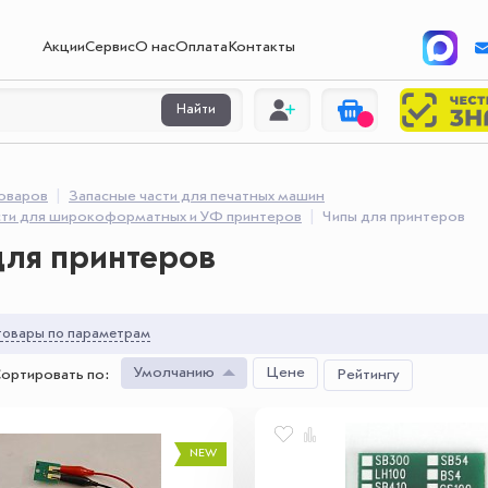
Акции
Сервис
О нас
Оплата
Контакты
Найти
товаров
Запасные части для печатных машин
сти для широкоформатных и УФ принтеров
Чипы для принтеров
для принтеров
овары по параметрам
Умолчанию
Цене
ортировать по
:
Рейтингу
NEW