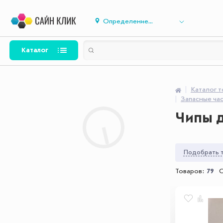
Определение...
Каталог
Каталог 
Запасные ча
Чипы 
Подобрать т
Товаров:
79
С