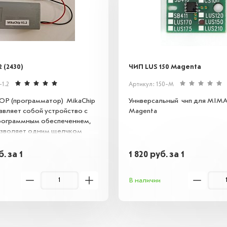
2 (2430)
ЧИП LUS 150 Magenta
-1.2
Артикул: 150-M
Р (программатор) MikaChip
Универсальный чип для MIMA
тавляет собой устройство с
Magenta
рограммным обеспечением,
озволяет одним щелчком
ой мышки. перезагружать
ые чипы НЕОГРАНИЧЕННОЕ
б.
за 1
1 820
руб.
за 1
 раз
В наличии