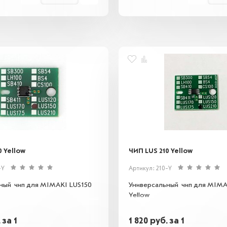
0 Yellow
ЧИП LUS 210 Yellow
-Y
Артикул: 210-Y
ный чип для MIMAKI LUS150
Универсальный чип для MIMA
Yellow
.
за 1
1 820
руб.
за 1