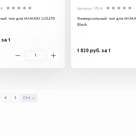
-K
Артикул: 170-K
ный чип для MIMAKI LUS210
Универсальный чип для MIMA
Black
.
за 1
1 820
руб.
за 1
4
5
Ctrl →