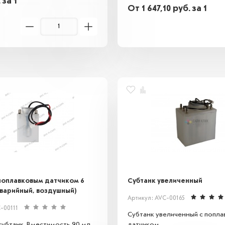
.
за 1
От
1 647,10
руб.
за 1
 поплавковым датчиком 6
Субтанк увеличенный
аварийный, воздушный)
Артикул: AVC-00165
-00111
Субтанк увеличенный с попл
субтанк. Вместимость 90 мл.
датчиком.