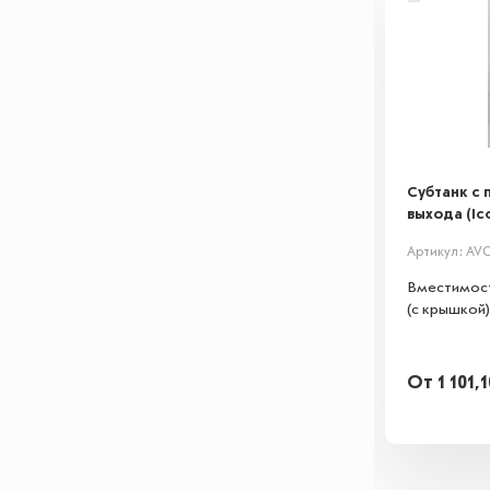
Субтанк с 
выхода (Ico
Артикул: AVC
Вместимост
(с крышкой)
От
1 101,