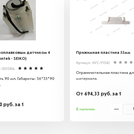
поплавковым датчиком 4
Прижимная пластина 55мм
ntek - SEIKO)
Артикул: AVC-Y1042
-00108ik
Ограничительная пластина д
ь 90 мл. Габариты: 56*33*90
материала.
.
От
694,33
руб.
за 1
10
руб.
за 1
В наличии