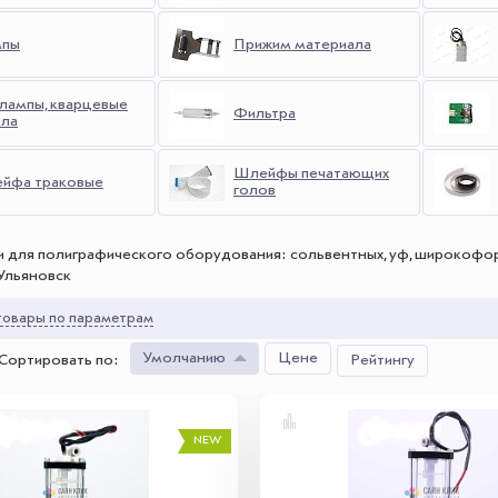
пы
Прижим материала
лампы, кварцевые
Фильтра
кла
Шлейфы печатающих
йфа траковые
голов
и для полиграфического оборудования: сольвентных, уф, широкоформ
Ульяновск
овары по параметрам
Умолчанию
Цене
Сортировать по
:
Рейтингу
NEW