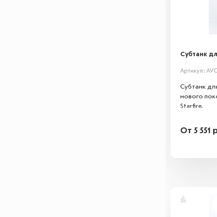
Субтанк для
Артикул: AV
Субтанк дл
нового пок
Starfire.
От
5 551