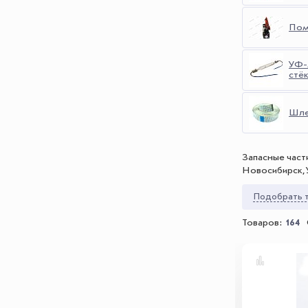
Пом
УФ-
стё
Шле
Запасные част
Новосибирск, 
Подобрать т
Товаров:
164