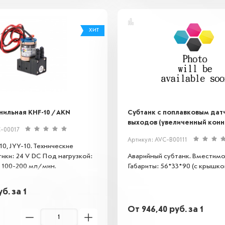
ХИТ
%
ильная KHF-10 / AKN
Субтанк с поплавковым дат
выходов (увеличенный конн
-00017
Артикул: AVC-B00111
0, JYY-10. Технические
ики: 24 V DC Под нагрузкой:
Аварийный субтанк. Вместимо
100-200 мл/мин.
Габариты: 56*33*90 (с крышкой
уб.
за 1
От
946,40
руб.
за 1