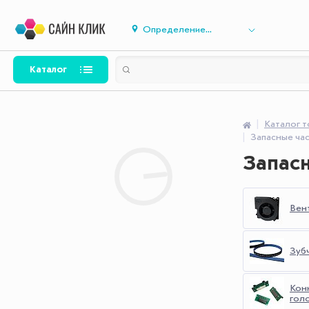
Определение...
Каталог
Каталог 
Запасные ча
Запас
Вен
Зуб
Кон
гол