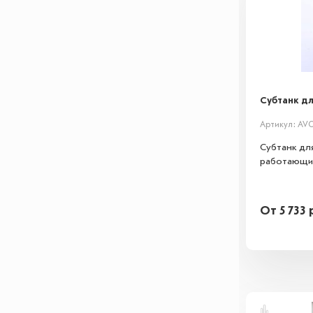
Субтанк для
Артикул: AV
Субтанк дл
работающих 
От
5 733