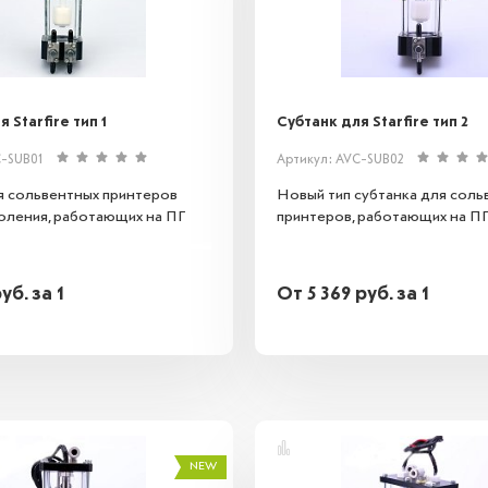
 Starfire тип 1
Субтанк для Starfire тип 2
C-SUB01
Артикул: AVC-SUB02
я сольвентных принтеров
Новый тип субтанка для соль
оления, работающих на ПГ
принтеров, работающих на ПГ S
руб.
за 1
От
5 369
руб.
за 1
NEW