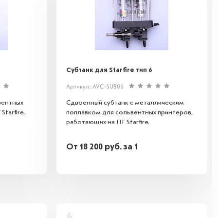
Субтанк для Starfire тип 6
Артикул: AVC-SUB06
вентных
Сдвоенный субтанк с металлическим
tarfire.
поплавком для сольвентных принтеров,
работающих на ПГ Starfire.
От
18 200
руб.
за 1