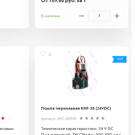
От
709,80
руб.
за 1
В наличии
ХИТ
Помпа чернильная KHF-30 (24VDC)
Артикул: AVC-00018
авковым
Технические характеристики: 24 V DC
Под нагрузкой: 7W Объём: 300-400 мл/