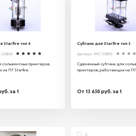
 Starfire тип 4
Субтанк для Starfire тип 5
C-SUB04
Артикул: AVC-SUB05
я сольвентных принтеров,
Сдвоенный субтанк для соль
на ПГ Starfire.
принтеров, работающих на ПГ S
руб.
за 1
От
13 650
руб.
за 1