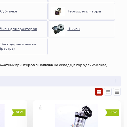
Субтанки
Терморегуляторы
Чипы для принтеров
Шкивы
Энкодерные ленты
(растра)
атных принтеров в наличии на складе, в городах Москва,
NEW
NEW