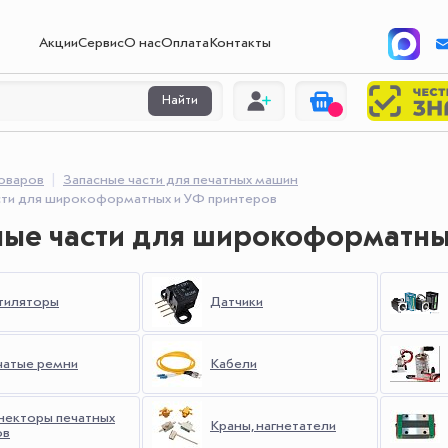
Акции
Сервис
О нас
Оплата
Контакты
Найти
товаров
Запасные части для печатных машин
сти для широкоформатных и УФ принтеров
ные части для широкоформатны
тиляторы
Датчики
чатые ремни
Кабели
некторы печатных
Краны, нагнетатели
ов