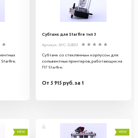
Субтанк для Starfire тип 3
Артикул: AVC-SUB03
вентных
Субтанк со стеклянным корпусом для
tarfire.
сольвентных принтеров, работающих на
ПГ Starfire.
От
5 915
руб.
за 1
NEW
NEW