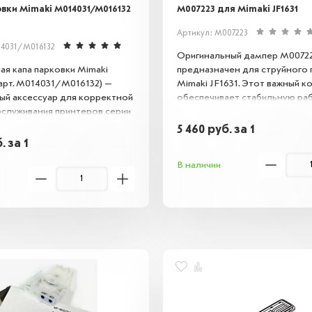
вки Mimaki M014031/M016132
M007223 для Mimaki JF1631
Артикул: M007223
14031/M016132
Оригинальный дампер M0072
ая капа парковки Mimaki
предназначен для струйного 
(арт. M014031/M016132) —
Mimaki JF1631. Этот важный 
ый аксессуар для корректной
обеспечивает стабильную ра
бслуживания принтеров серии
печатающей головки, предот
ие обеспечивает герметичную
вибрации, используется для 
5 460
руб.
за 1
ечатающей головки в режиме
чернил и поддержания стаби
б.
за 1
щищая её от пыли,
давления и уровня чернил.
В наличии
я чернил и механических
Использование оригинальног
ий.
M007223 гарантирует высоко
печати, снижает риск поломок
продлевает срок службы обо