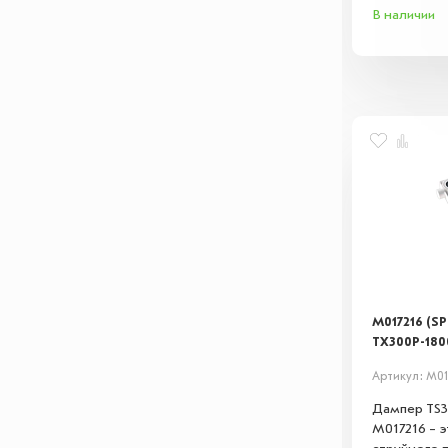
В наличии
M017216 (SP
TX300P-180
Артикул: M01
Дампер TS30
M017216 – э