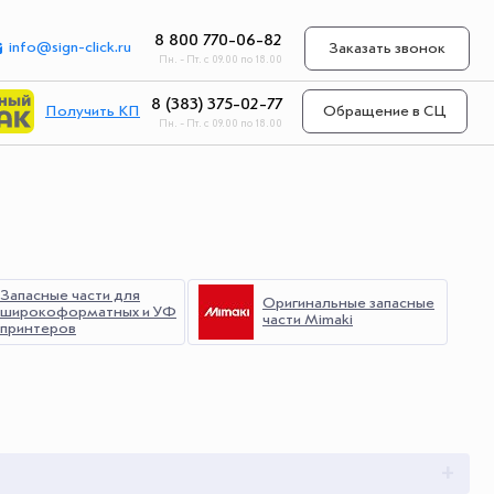
8 800 770-06-82
info@sign-click.ru
Заказать звонок
Пн. - Пт. с 09.00 по 18.00
8 (383) 375-02-77
Получить КП
Обращение в СЦ
Пн. - Пт. с 09.00 по 18.00
Запасные части для
Оригинальные запасные
широкоформатных и УФ
части Mimaki
принтеров