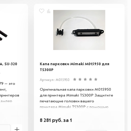
, SIJ-320
Капа парковки Mimaki M015950 для
TS300P
Артикул: M015950
9 — это
нт,
Оригинальная капа парковки M015950
 принтеров
для принтера Mimaki TS300P Защитите
 Дампер
печатающие головки вашего
печении
принтера Mimaki TS300P с помощью
ей головки,
оригинальной капы парковки M015950!
ользуется
Этот аксессуар специально разработан
8 281
руб.
за 1
ддержания
для предотвращения засыхания чернил и
ня
попадания пыли в узлы принтера во время