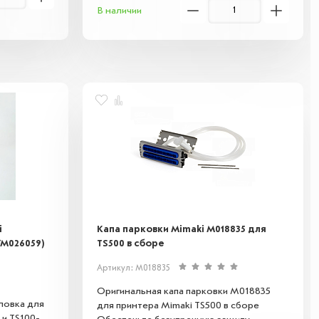
В наличии
инального
его простоя. Идеальное решение для
т высокое
сохранения стабильной работы
к поломок и
оборудования и снижения затрат на
рудования.
обслуживание.
i
Капа парковки Mimaki M018835 для
1/M026059)
TS500 в сборе
Артикул: M018835
Оригинальная капа парковки M018835
ловка для
для принтера Mimaki TS500 в сборе
 и TS100-