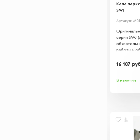
Капа парко
SWJ
Артикул: M0
Оригинальн
серии SWJ 
обязательн
работы и о
SWJ. Издел
фиксацию п
16 107
ру
простоя, за
пересыхани
В наличии
поврежден