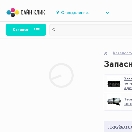
Определение...
Каталог
Каталог 
Запасн
Зап
инт
и р
Чер
кон
Подобрать т