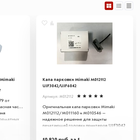
 Mimaki
Капа парковки Mimaki M012112
UJF3042/UJF6042
Артикул: M012112
79 от
асная часть,
Оригинальная капа парковки Mimaki
ния
M012112/M011160 и M010546 —
орматных
надежное решение для защиты
JV33, CJV30
печатающей головки принтеров UJF3042
ьтрации
и UJF6042. Этот компонент
льного
предотвращает засыхание чернил,