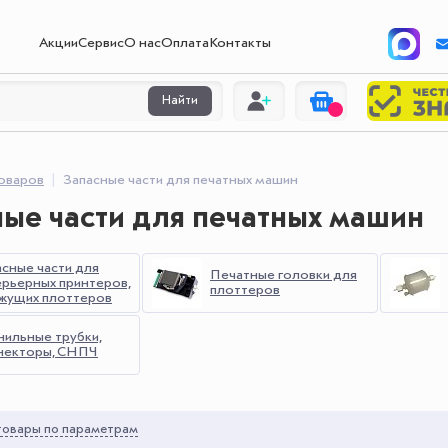
Акции
Сервис
О нас
Оплата
Контакты
Найти
товаров
Запасные части для печатных машин
ые части для печатных машин
асные части для
Печатные головки для
ерьерных принтеров,
плоттеров
ежущих плоттеров
нильные трубки,
некторы, СНПЧ
овары по параметрам