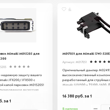
 срок службы оборудования.
вки Mimaki M015205 для
M017051 для Mimaki SWJ-320EA
X500
Артикул: M017051
15205
Оригинальный дампер M02497
 надежную защиту вашего
высококачественный компоне
imaki JFX200/JFX500 с
разработанный для струйных
ой капой парковки M015205!
Mimaki UJV100 и TS100-1600.
лизированное аксессуар
играет ключевую роль в обес
ен для безопасного хранения
стабильной работы печатающ
16 380
руб.
за 1
 головок во время простоя
предотвращая вибрации, исп
б.
за 1
ия, предотвращая засыхание
для фильтрации чернил и по
В наличии
падание пыли.
стабильного давления и уров