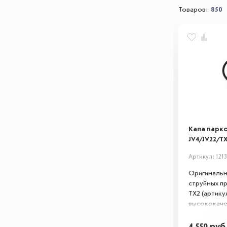
Товаров:
850
Капа парко
JV4/JV22/T
Артикул: 1213
Оригинальн
струйных пр
TX2 (артикул
высококаче
обеспечива
оборудован