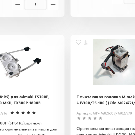
чернил. Использование ориг
дампера M024979 гарантируе
качество печати, снижает рис
продлевает срок службы обо
81R5) для Mimaki TS300P,
Печатающая головка Mimak
0 MKII, TX300P-1800B
UJV100/TS-100 ( (Old M02472
7216
Артикул: MP- M026059/М027970
0P (SP81R5), артикул
Оригинальная печатающая го
то оригинальная запчасть для
принтеров Mimaki UJV100-160