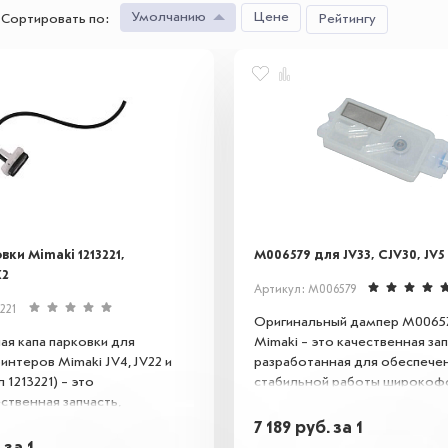
Умолчанию
Цене
Сортировать по
:
Рейтингу
вки Mimaki 1213221,
M006579 для JV33, CJV30, JV5
X2
Артикул: M006579
221
Оригинальный дампер M0065
ая капа парковки для
Mimaki – это качественная зап
интеров Mimaki JV4, JV22 и
разработанная для обеспече
 1213221) – это
стабильной работы широкоф
ственная запчасть,
принтеров и плоттеров серий 
ющая стабильную работу
и JV5. Используется для фил
7 189
руб.
за 1
ия. Капа парковки играет
чернил и поддержания стаби