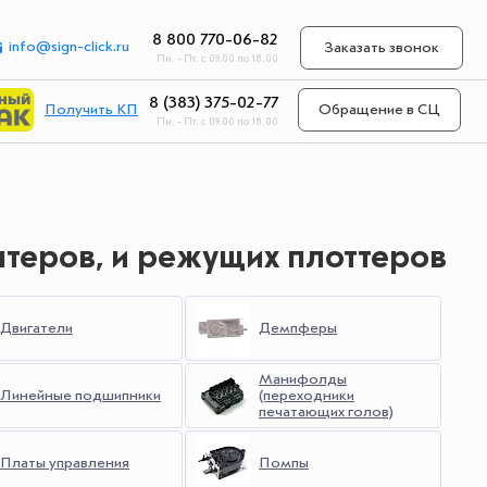
8 800 770-06-82
info@sign-click.ru
Заказать звонок
Пн. - Пт. с 09.00 по 18.00
8 (383) 375-02-77
Получить КП
Обращение в СЦ
Пн. - Пт. с 09.00 по 18.00
нтеров, и режущих плоттеров
Двигатели
Демпферы
Манифолды
Линейные подшипники
(переходники
печатающих голов)
Платы управления
Помпы