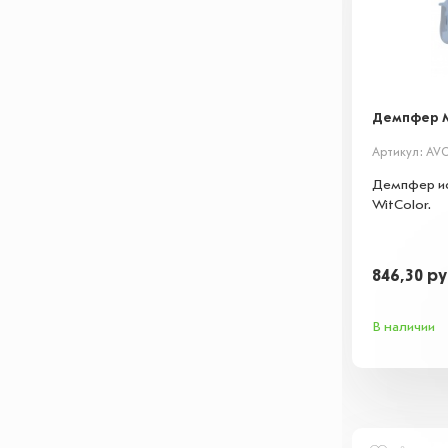
Демпфер Mut
Артикул: AV
Демпфер ис
WitColor.
846,30
ру
В наличии