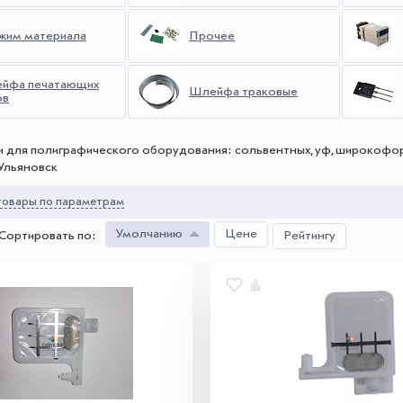
жим материала
Прочее
йфа печатающих
Шлейфа траковые
ов
и для полиграфического оборудования: сольвентных, уф, широкоформ
Ульяновск
овары по параметрам
Умолчанию
Цене
Сортировать по
:
Рейтингу