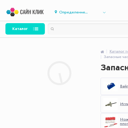
Определение...
Каталог
Каталог 
Запасные час
Запасн
Вай
Игл
Нож
пло