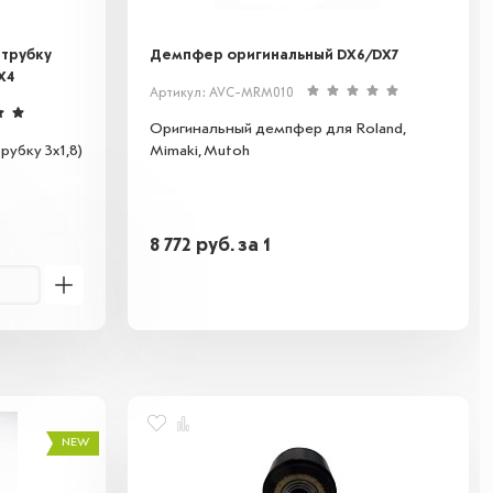
 трубку
Демпфер оригинальный DX6/DX7
X4
Артикул: AVC-MRM010
Оригинальный демпфер для Roland,
убку 3х1,8)
Mimaki, Mutoh
8 772
руб.
за 1
NEW