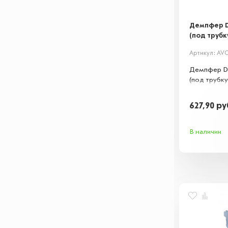
Демпфер D
(под трубку
Артикул: AV
Демпфер D
(под трубку 
627,90
ру
В наличии