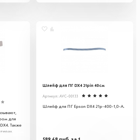
Шлейф для ПГ DX4 21pin 40см
Артикул: AVC-00133
Шлейф для ПГ Epson DX4 21p-400-1,0-A.
азывают,
ром для
DX4. Также
терах,
 DX5.
589,68
руб.
за 1