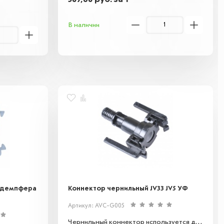
В наличии
я демпфера
Коннектор чернильный JV33 JV5 УФ
Артикул: AVC-G005
Чернильный коннектор используется для