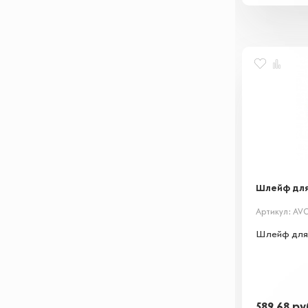
Шлейф для 
Артикул: AVC
Шлейф для 
589,68
ру