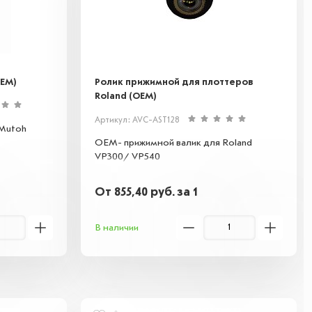
OEM)
Ролик прижимной для плоттеров
Roland (OEM)
Артикул: AVC-AST128
 Mutoh
OEM- прижимной валик для Roland
VP300/ VP540
От
855,40
руб.
за 1
В наличии