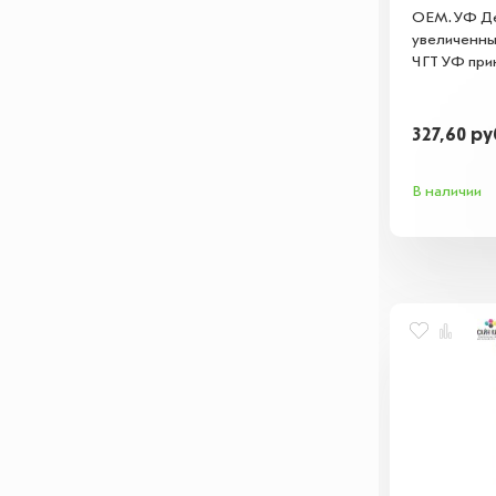
OEM. УФ Д
увеличенны
ЧГТ УФ при
327,60
ру
В наличии