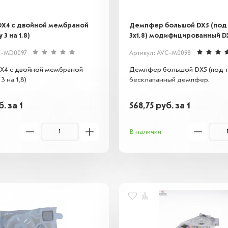
X4 с двойной мембраной
Демпфер большой DX5 (под
 3 на 1,8)
3х1,8) модифицированный D
C-MD0097
Артикул: AVC-M0098
X4 с двойной мембраной
Демпфер большой DX5 (под тр
3 на 1,8)
бесклапанный демпфер.
б.
за 1
568,75
руб.
за 1
В наличии