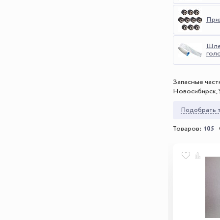
При
Шле
гол
Запасные част
Новосибирск, 
Подобрать т
Товаров:
105