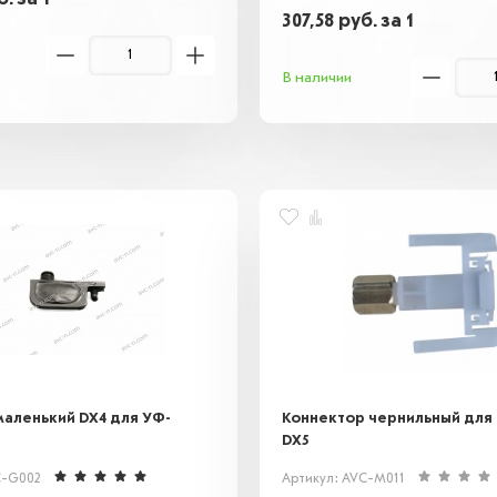
307,58
руб.
за 1
В наличии
аленький DX4 для УФ-
Коннектор чернильный дл
DX5
C-G002
Артикул: AVC-M011