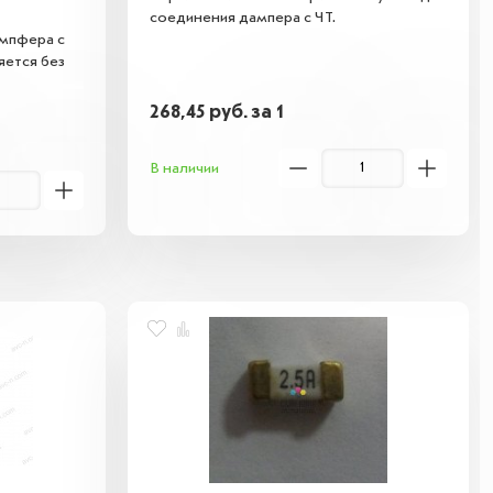
соединения дампера с ЧТ.
мпфера с
яется без
268,45
руб.
за 1
В наличии