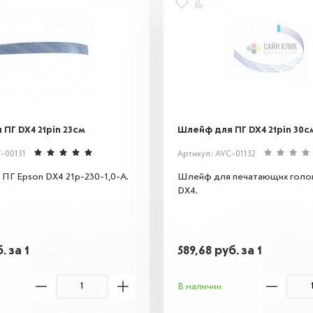
ПГ DX4 21pin 23см
Шлейф для ПГ DX4 21pin 30с
-00131
Артикул: AVC-01132
ПГ Epson DX4 21p-230-1,0-A.
Шлейф для печатающих голо
DX4.
б.
за 1
589,68
руб.
за 1
В наличии