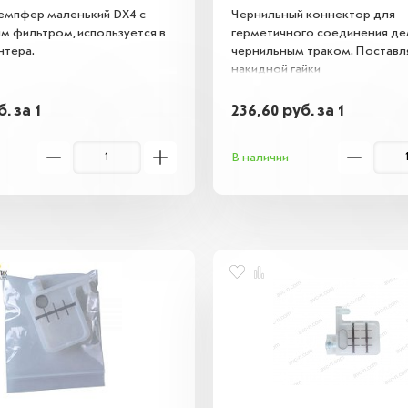
емпфер маленький DX4 с
Чернильный коннектор для
м фильтром, используется в
герметичного соединения де
нтера.
чернильным траком. Поставл
накидной гайки
б.
за 1
236,60
руб.
за 1
В наличии