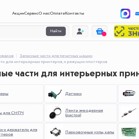
Акции
Сервис
О нас
Оплата
Контакты
Найти
товаров
Запасные части для печатных машин
ти для интерьерных принтеров, и режущих плоттеров
ые части для интерьерных при
перы
Датчики
Лента энкодерная
ы для СНПЧ
(растра)
и и держатели для
Парковочные узлы, капы
ттеров