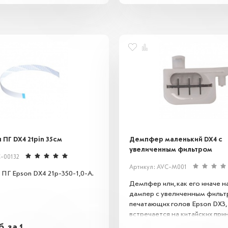
ПГ DX4 21pin 35см
Демпфер маленький DX4 с
увеличенным фильтром
-00132
Артикул: AVC-M001
ПГ Epson DX4 21p-350-1,0-A.
Демпфер или, как его иначе н
дампер с увеличенным фильт
печатающих голов Epson DX3, 
встречается на китайских прин
работающих на головах серии
б.
за 1