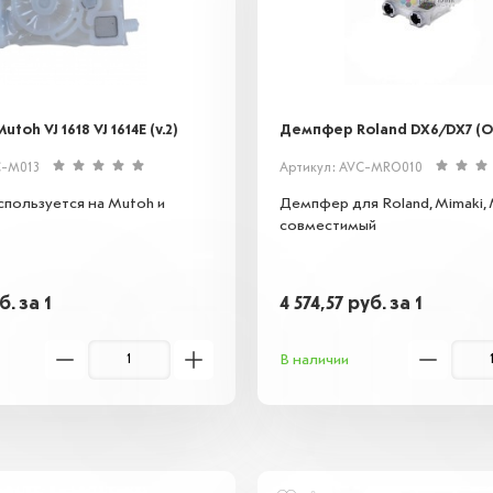
oh VJ 1618 VJ 1614E (v.2)
Демпфер Roland DX6/DX7 (
C-M013
Артикул: AVC-MRO010
пользуется на Mutoh и
Демпфер для Roland, Mimaki,
совместимый
б.
за 1
4 574,57
руб.
за 1
В наличии