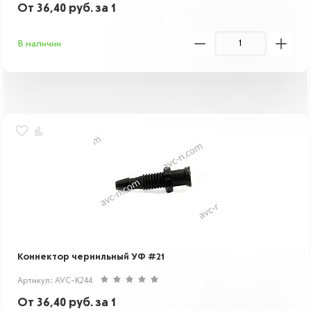
От
36,40
руб.
за 1
В наличии
Коннектор чернильный УФ #21
Артикул: AVC-K244
От
36,40
руб.
за 1