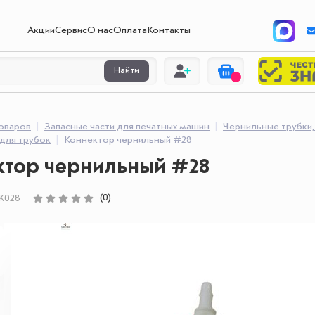
Акции
Сервис
О нас
Оплата
Контакты
Найти
товаров
Запасные части для печатных машин
Чернильные трубки
для трубок
Коннектор чернильный #28
ктор чернильный #28
(0)
K028