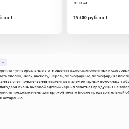
.
2000 ml.
б.
за 1
25 500
руб.
за 1
l →
рнила - универсальные в отношении однокомпонентных и смесовых
ать хлопок, шелк, вискозу, шерсть, полиэфирные, полиэфир/целлюло
ани за счет приклеивания пигментов к элементарным волокнам и об
Благодаря очень высокой адгезии чернил печатная продукция на зав
рнила предназначены для прямой печати (после предварительной об
 к истиранию.