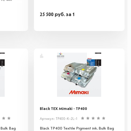
25 500
руб.
за 1
Black TEX MImaki - TP400
Артикул: TP400-K-2L-1
 Bulk Bag
Black TP400 Textile Pigment ink. Bulk Bag