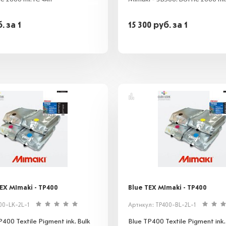
б.
за 1
15 300
руб.
за 1
TEX MImaki - TP400
Blue TEX MImaki - TP400
00-LK-2L-1
Артикул: TP400-BL-2L-1
P400 Textile Pigment ink. Bulk
Blue TP400 Textile Pigment ink.