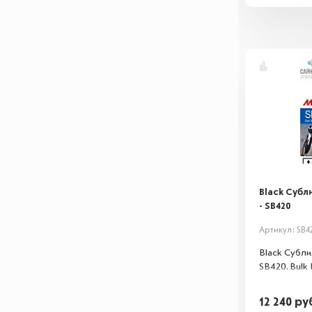
Black Суб
- SB420
Артикул: SB4
Black Субл
SB420. Bulk 
12 240
ру