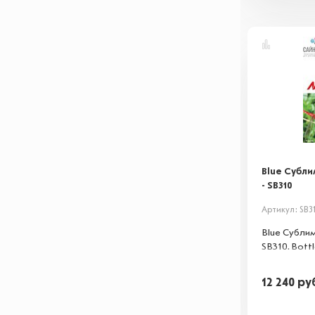
Blue Субл
- SB310
Артикул: SB3
Blue Субли
SB310. Bottl
12 240
ру