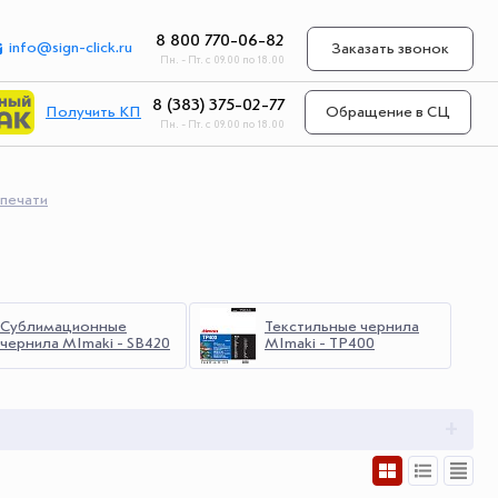
8 800 770-06-82
info@sign-click.ru
Заказать звонок
Пн. - Пт. с 09.00 по 18.00
8 (383) 375-02-77
Получить КП
Обращение в СЦ
Пн. - Пт. с 09.00 по 18.00
 печати
Сублимационные
Текстильные чернила
чернила MImaki - SB420
MImaki - TP400