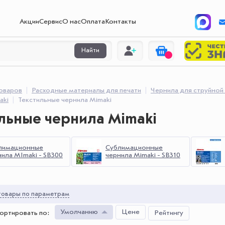
Акции
Сервис
О нас
Оплата
Контакты
Найти
товаров
Расходные материалы для печати
Чернила для струйной
aki
Текстильные чернила Mimaki
льные чернила Mimaki
лимационные
Сублимационные
ила MImaki - SB300
чернила Mimaki - SB310
овары по параметрам
Умолчанию
Цене
ортировать по
:
Рейтингу