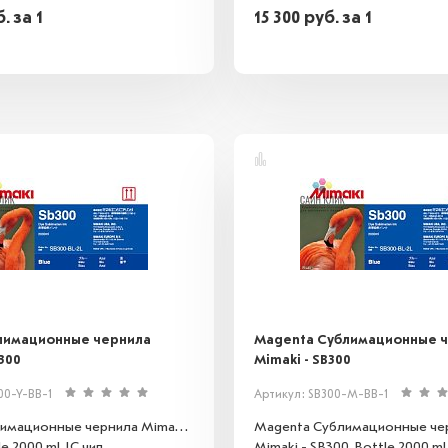
б.
за 1
15 300
руб.
за 1
блимационные чернила
Magenta Сублимационные 
B300
Mimaki - SB300
00-Y-BB-1
Артикул: SB300-M-BB-1
лимационные чернила Mimaki -
Magenta Сублимационные че
e 2000 ml. IC чип
Mimaki - SB300. Bottle 2000 ml.