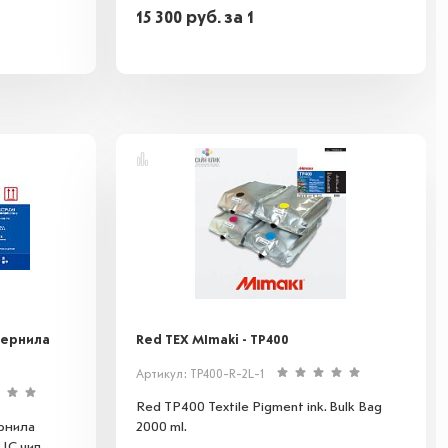
15 300
руб.
за 1
чернила
Red TEX MImaki - TP400
Артикул: TP400-R-2L-1
Red TP400 Textile Pigment ink. Bulk Bag
рнила
2000 ml.
 IC чип