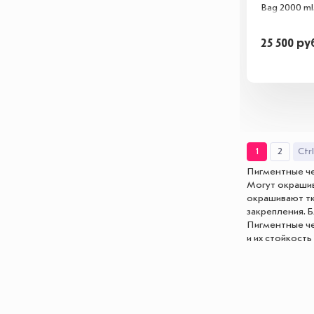
Bag 2000 ml
25 500
ру
1
2
Ctr
Пигментные че
Могут окрашив
окрашивают тк
закрепления. 
Пигментные че
и их стойкость