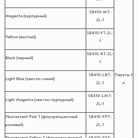
SB410-MT-
Magenta (пурпурный)
2L-1
SB410-YT-2L-
Yellow (желтый)
1
SB410-KT-2L-
Black (черный)
1
SB410-LBT-
Пакеты 2
Light Blue (светло-синий)
2L-1
л
SB410-LMT-
Light Magenta (светло-пурпурный)
2L-1
Fluorescent Pink T (флуоресцентный
SB410-FPT-
розовый)
2L-1
Fluorescent Yellow T (флуоресцентный
SB410-FYT-