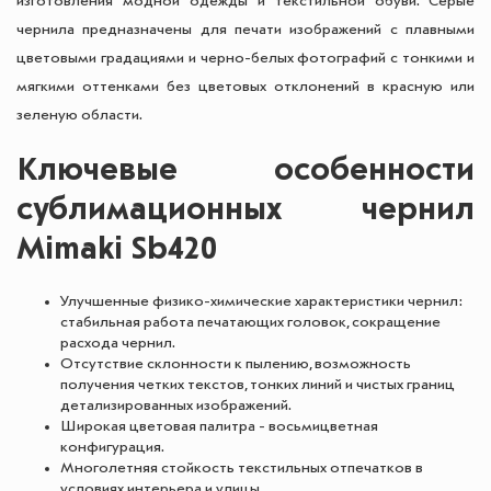
изготовления модной одежды и текстильной обуви. Серые
чернила предназначены для печати изображений с плавными
цветовыми градациями и черно-белых фотографий с тонкими и
мягкими оттенками без цветовых отклонений в красную или
зеленую области.
Ключевые особенности
сублимационных чернил
Mimaki Sb420
Улучшенные физико-химические характеристики чернил:
стабильная работа печатающих головок, сокращение
расхода чернил.
Отсутствие склонности к пылению, возможность
получения четких текстов, тонких линий и чистых границ
детализированных изображений.
Широкая цветовая палитра - восьмицветная
конфигурация.
Многолетняя стойкость текстильных отпечатков в
условиях интерьера и улицы.