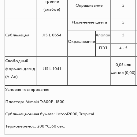
трение
Окрашивание
5
(слабое)
Изменение цвета
5
Сублимация
JIS L 0854
Хлопок
5
Окрашивание
ПЭТ
4 - 5
Свободный
0,05 или
формальдегид
JIS L 1041
менее (0,00)
(А-Ао)
Условия тестирования
Плоттер: Mimaki Ts300P-1800
Сублимационная бумага: Jetcol2000, Tropical
Термоперенос: 200 °C, 60 сек.