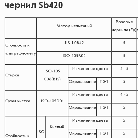
чернил Sb420
Розовые
Метод испытаний
чернила (Fp)
JIS-L0842
5
Стойкость к
ультрафиолету
ISO-105B02
5
Изменение цвета
4 - 5
ISO-105
Стирка
С06(B1S)
Окрашивание
ПЭТ
5
Изменение цвета
4 - 5
Сухая чистка
ISO-105D01
Окрашивание
ПЭТ
5
Изменение цвета
5
Кислый
ISO
Окрашивание
ПЭТ
5
Стойкость к