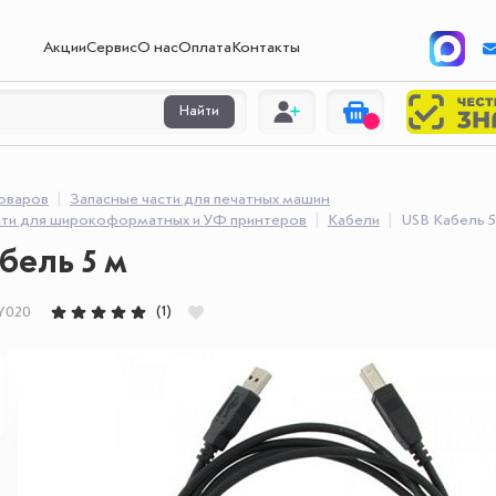
Акции
Сервис
О нас
Оплата
Контакты
Найти
товаров
Запасные части для печатных машин
сти для широкоформатных и УФ принтеров
Кабели
USB Кабель 5
бель 5 м
(1)
Y020