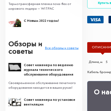
Купить в
Термотрансферная пленка nova-flex от
мирового лидера — WITPAC
С Новым 2022 годом!
Обзоры и
ОПИСАНИ
Все обзоры и советы
советы
Длина, м
Совет инженера по ведению
журнала технического
Кабель бронир
обслуживания оборудования
Своевременное обслуживание печатного
оборудования находится в ваших руках!
О на
Совет инженера по установке
вентиляции