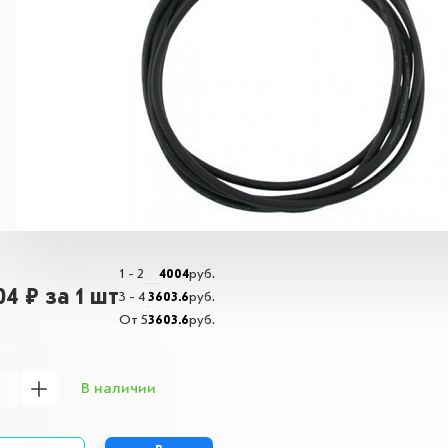
1 - 2
4004
руб.
04 ₽
за 1 шт
3 - 4
3603.6
руб.
От 5
3603.6
руб.
В наличии