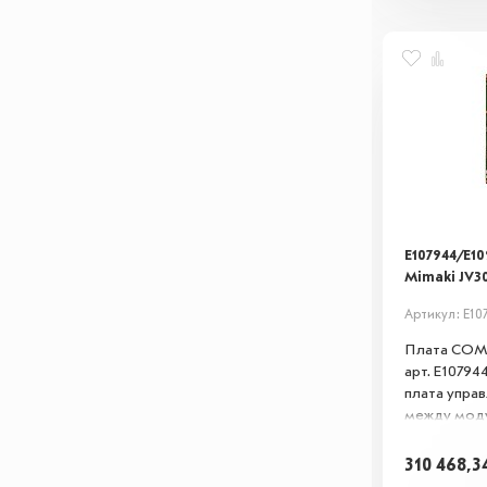
E107944/E1
Mimaki JV3
Артикул: E10
Плата COM3
арт. E10794
плата управ
между моду
Обеспечива
данных, пр
310 468,3
поддержива