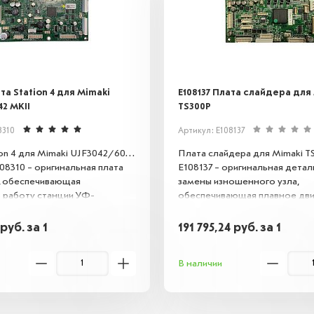
та Station 4 для Mimaki
E108137 Плата слайдера для
42 MKII
TS300P
8310
Артикул: E108137
ion 4 для Mimaki UJF3042/6042
Плата слайдера для Mimaki TS
108310 – оригинальная плата
E108137 – оригинальная детал
, обеспечивающая
замены изношенного узла,
 работу станции УФ-
обеспечивающая плавное дв
Предназначена для замены
каретки принтера. Подходит 
з строя компонентов,
модели TS300P, восстанавлив
руб.
за 1
191 795,24
руб.
за 1
ивает корректную
точность печати и продлевае
ьность оборудования и
службы оборудования. Наде
В наличии
ет высокое качество печати.
решение для профессиональ
 с указанными моделями.
ремонта.