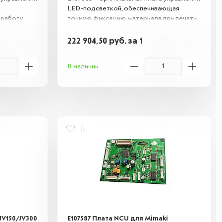
LED-подсветкой, обеспечивающая
 работу
точную фиксацию материала при печати.
авномерное
Предназначена для замены вышедших из
вечность
строя компонентов, восстанавливая
222 904,50
руб.
за 1
JFX200,
корректную работу принтера.
ышедших из
Совместима с моделью JFX200.
В наличии
JV150/JV300
E107587 Плата NCU для Mimaki