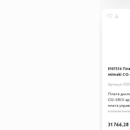
E107356 Пл
Mimaki CG-
Артикул: E10
Плата дисп
CG-SRIII ар
плата упра
корректную
Восстанавл
кнопок и д
31 766,28
управление