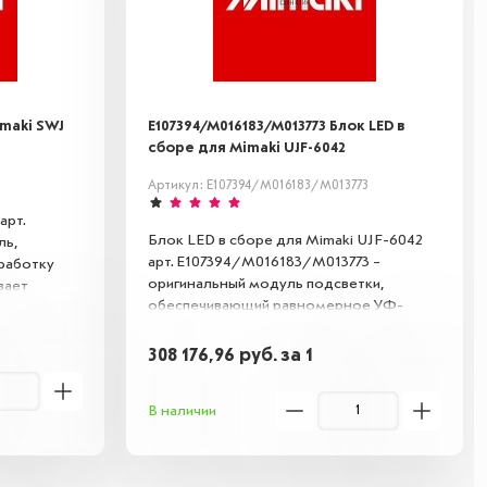
imaki SWJ
E107394/M016183/M013773 Блок LED в
сборе для Mimaki UJF-6042
Артикул: E107394/M016183/M013773
арт.
Блок LED в сборе для Mimaki UJF-6042
ль,
арт. E107394/M016183/M013773 –
работку
оригинальный модуль подсветки,
вает
обеспечивающий равномерное УФ-
а,
излучение для качественной печати.
ктно
Предназначен для замены изношенных
308 176,96
руб.
за 1
элементов, восстанавливает яркость и
ходит
точность засветки. Совместим с
й.
В наличии
указанной моделью принтера.