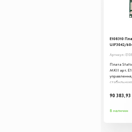
E108310 Пла
UJF3042/60
Артикул: E10
Плата Stat
MKII арт. E
управления
стабильную
принтера. 
вышедших и
90 383,93
восстанавл
функционал
В наличии
поддержива
Совместима