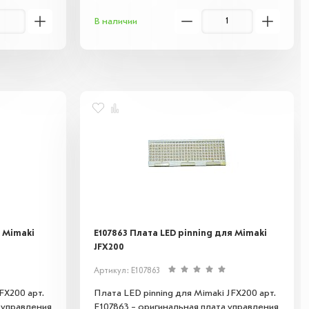
ачества.
разводов. Совместима с указанной
В наличии
моделью.
я Mimaki
E107863 Плата LED pinning для Mimaki
JFX200
Артикул: E107863
FX200 арт.
Плата LED pinning для Mimaki JFX200 арт.
 управления
E107863 – оригинальная плата управления