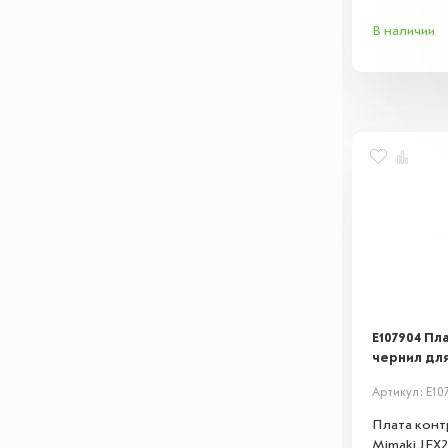
Подходит д
В наличии
E107904 Пл
чернил для
Артикул: E10
Плата конт
Mimaki JFX2