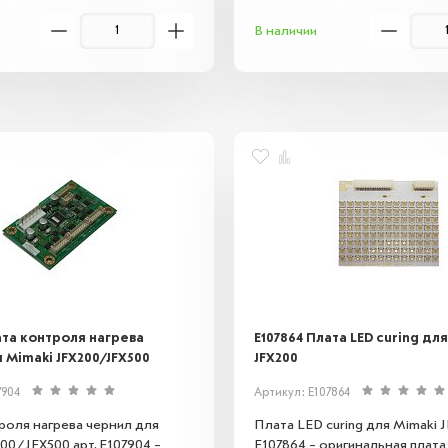
ля указанных моделей.
работу принтера без потери к
В наличии
Надежна и долговечна.
ата контроля нагрева
E107864 Плата LED curing дл
 Mimaki JFX200/JFX500
JFX200
7904
Артикул: E107864
роля нагрева чернил для
Плата LED curing для Mimaki J
00/JFX500 арт. E107904 –
E107864 – оригинальная плата