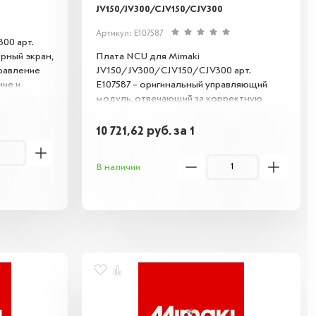
JV150/JV300/CJV150/CJV300
Артикул: E107587
00 арт.
рный экран,
Плата NCU для Mimaki
равление
JV150/JV300/CJV150/CJV300 арт.
ние и
E107587 – оригинальный управляющий
стройку
модуль, отвечающий за корректную
ойную
работу печатающей головки и механики
стим с
принтера. Обеспечивает стабильную
10 721,62
руб.
за 1
передачу данных и точное
позиционирование, продлевая срок
В наличии
службы оборудования. Совместима с
указанными моделями.