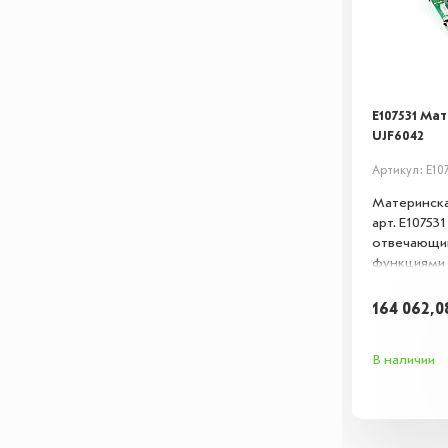
E107531 Ма
UJF6042
Артикул: E10
Материнска
арт. E10753
отвечающий
функциями 
стабильную
совместим 
164 062,
Подходит д
строя плат
В наличии
функционал