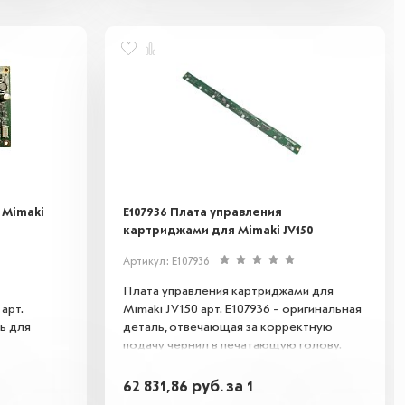
 Mimaki
E107936 Плата управления
картриджами для Mimaki JV150
Артикул: E107936
Плата управления картриджами для
арт.
Mimaki JV150 арт. E107936 – оригинальная
ь для
деталь, отвечающая за корректную
подачу чернил в печатающую голову.
ижение
Обеспечивает стабильную работу
овместима с
системы картриджей, предотвращает
62 831,86
руб.
за 1
анавливает
сбои и гарантирует четкую печать без