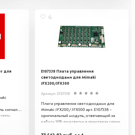
er для
E107338 Плата управления
светодиодами для Mimaki
JFX200/JFX500
Артикул: E107338
aki
Плата управления светодиодами для
ь сигналов,
Mimaki JFX200/JFX500 арт. E107338 –
связь
оригинальный модуль, отвечающий за
а.
работу УФ-подсветки в принтерах серии
 работы
JFX. Обеспечивает стабильное
т сбои и
управление светодиодами, точную