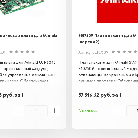
теринская плата для Mimaki
E107509 Плата памяти для M
(версия 2)
7531
Артикул: E107509
я плата для Mimaki UJF6042
Плата памяти для Mimaki SWJ 
1 – оригинальный модуль,
E107509 – оригинальный моду
 за управление основными
отвечающий за хранение и об
принтера. Обеспечивает
данных в плоттере. Обеспечи
 работу устройства,
стабильную работу устройств
с указанной моделью.
предотвращает сбои и корре
08
руб.
за 1
87 516,52
руб.
за 1
ля замены вышедших из
взаимодействует с другими
, восстанавливая полную
компонентами системы. Под
В наличии
ьность оборудования.
только для указанных моделе