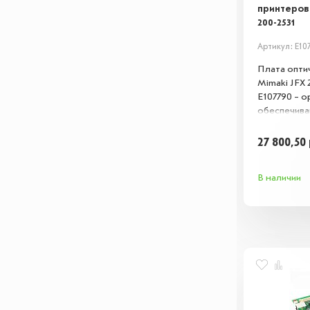
принтеров 
200-2531
Артикул: E10
Плата опти
Mimaki JFX 
E107790 – 
обеспечив
позиционир
печатающей
27 800,50
замены выш
восстанавл
В наличии
принтеров 