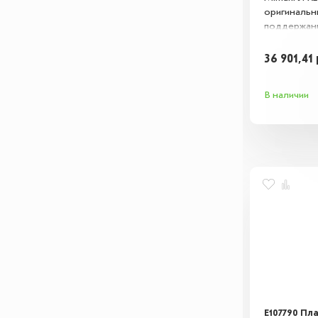
оригинальн
поддержан
чернил. Об
работу сис
36 901,41
предотвращ
гарантируя
В наличии
с указанны
E107790 Пл