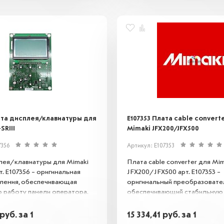
ата дисплея/клавиатуры для
E107353 Плата cable convert
SRIII
Mimaki JFX200/JFX500
7356
Артикул: E107353
лея/клавиатуры для Mimaki
Плата cable converter для Mim
т. E107356 – оригинальная
JFX200/JFX500 арт. E107353 –
вления, обеспечивающая
оригинальный преобразовател
 работу панели оператора.
обеспечивающий стабильную 
ивает функциональность
между компонентами принтер
исплея, гарантируя удобное
Необходима для корректной
руб.
за 1
15 334,41
руб.
за 1
 оборудованием и
оборудования, предотвращае