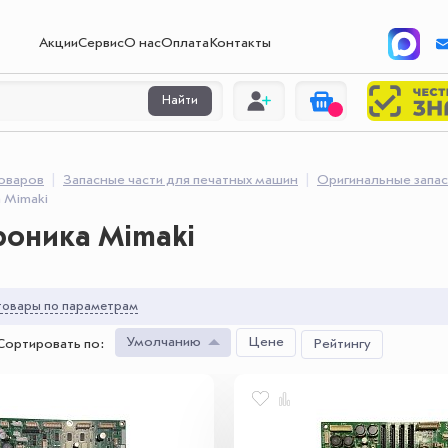
Акции
Сервис
О нас
Оплата
Контакты
Найти
товаров
Запасные части для печатных машин
Оригинальные запас
 Mimaki
роника Mimaki
овары по параметрам
Умолчанию
Цене
Сортировать по
:
Рейтингу