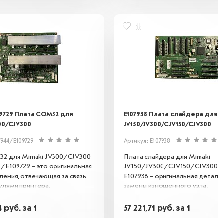
09729 Плата COM32 для
E107938 Плата слайдера для
00/CJV300
JV150/JV300/CJV150/CJV300
7944/E109729
Артикул: E107938
2 для Mimaki JV300/CJV300
Плата слайдера для Mimaki
4/E109729 – это оригинальная
JV150/JV300/CJV150/CJV300 
ления, отвечающая за связь
E107938 – оригинальная детал
лями принтера.
замены изношенного узла,
ет стабильную передачу
обеспечивающая плавное дв
едотвращает сбои в работе и
каретки и точность печати. С
4
руб.
за 1
57 221,71
руб.
за 1
ет точность печати.
указанными моделями, восст