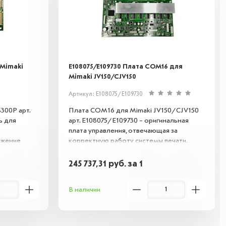
 Mimaki
E108075/E109730 Плата COM16 для
Mimaki JV150/CJV150
Артикул: E108075/E109730
300P арт.
Плата COM16 для Mimaki JV150/CJV150
ь для
арт. E108075/E109730 – оригинальная
плата управления, отвечающая за
ижение
корректную работу системы печати.
только для
Обеспечивает стабильную связь между
ает
компонентами принтера, предотвращая
245 737,31
руб.
за 1
т срок
сбои и гарантируя высокое качество
жное
печати. Совместима с указанными
В наличии
ного
моделями.