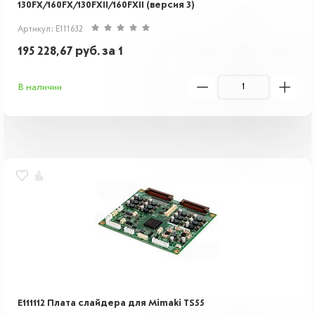
130FX/160FX/130FXII/160FXII (версия 3)
Артикул: E111632
195 228,67
руб.
за 1
В наличии
E111112 Плата слайдера для Mimaki TS55