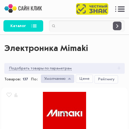
Каталог
Электроника Mimaki
Подобрать товары по параметрам
Умолчанию
Цене
Товаров:
137
По
:
Рейтингу