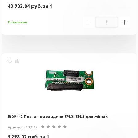
43 902,04
руб.
за 1
В наличии
E109442 Плата переходник EPL2, EPL3 для Mimaki
Артикул: E109442
5 298,02
руб.
за 1