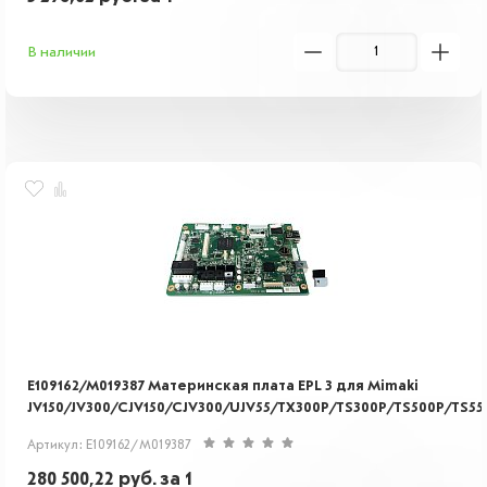
В наличии
E109162/M019387 Материнская плата EPL 3 для Mimaki
JV150/JV300/CJV150/CJV300/UJV55/TX300P/TS300P/TS500P/TS55
Артикул: E109162/M019387
280 500,22
руб.
за 1