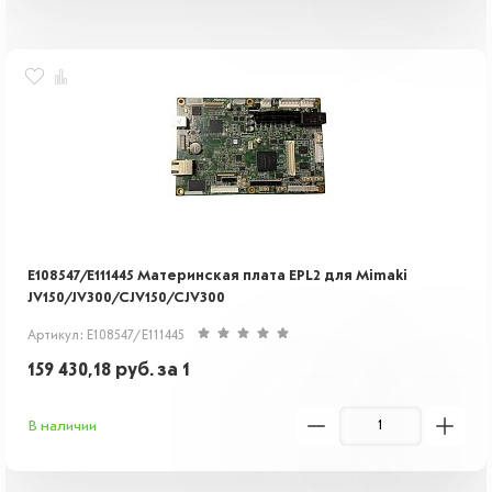
E108547/E111445 Материнская плата EPL2 для Mimaki
JV150/JV300/CJV150/CJV300
Артикул: E108547/E111445
159 430,18
руб.
за 1
В наличии