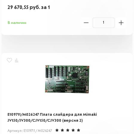
29 670,55
руб.
за 1
В наличии
E109711/M026247 Плата слайдера для Mimaki
JV150/JV300/CJV150/CJV300 (версия 2)
Артикул: E109711/M026247