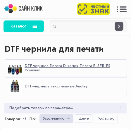
Каталог
DTF чернила для печати
DTF чернила Tintera D-series, Tintera R-SERIES
Premium
DTF-чернила текстильные Audley
Подобрать товары по параметрам
Умолчанию
Цене
Товаров:
17
По
:
Рейтингу