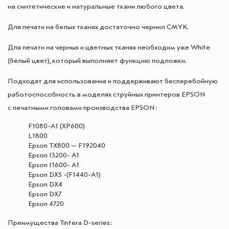
на синтетические и натуральные ткани любого цвета.
Для печати на белых тканях достаточно чернил CMYK.
Для печати на черных и цветных тканях необходим уже White
(белый цвет), который выполняет функцию подложки.
Подходят для использования и поддерживают бесперебойную
работоспособность в моделях струйных принтеров EPSON
с печатными головами производства EPSON:
F1080-A1 (XP600)
L1800
Epson TX800 — F192040
Epson I3200- A1
Epson I1600- A1
Epson DX5 -(F1440-A1)
Epson DX4
Epson DX7
Epson 4720
Преимущества Tintera D-series: