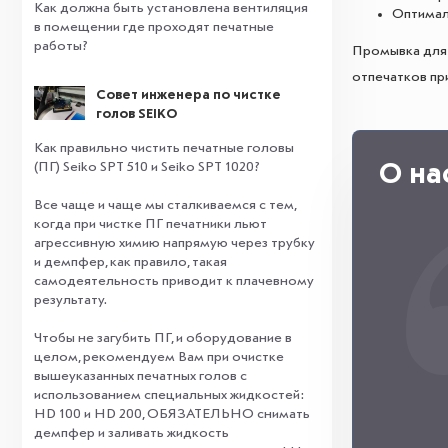
Как должна быть установлена вентиляция
Оптимал
в помещении где проходят печатные
работы?
Промывка для 
отпечатков пр
Совет инженера по чистке
голов SEIKO
Как правильно чистить печатные головы
(ПГ) Seiko SPT 510 и Seiko SPT 1020?
О на
Все чаще и чаще мы сталкиваемся с тем,
когда при чистке ПГ печатники льют
агрессивную химию напрямую через трубку
и демпфер, как правило, такая
самодеятельность приводит к плачевному
результату.
⠀
Чтобы не загубить ПГ, и оборудование в
целом, рекомендуем Вам при очистке
вышеуказанных печатных голов с
использованием специальных жидкостей:
HD 100 и HD 200, ОБЯЗАТЕЛЬНО снимать
демпфер и заливать жидкость