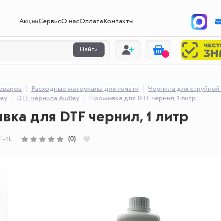
Акции
Сервис
О нас
Оплата
Контакты
Найти
товаров
Расходные материалы для печати
Чернила для струйной
ley
DTF чернила Audley
Промывка для DTF чернил, 1 литр
ка для DTF чернил, 1 литр
(0)
F-1L