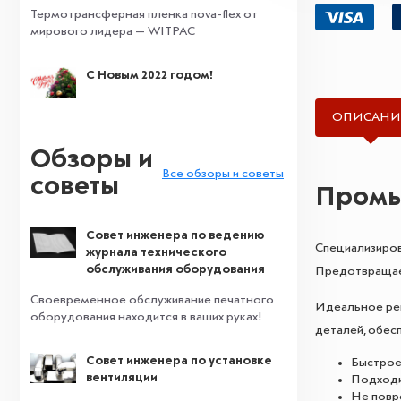
Термотрансферная пленка nova-flex от
мирового лидера — WITPAC
С Новым 2022 годом!
ОПИСАНИ
Обзоры и
Все обзоры и советы
советы
Промыв
Совет инженера по ведению
Специализиров
журнала технического
обслуживания оборудования
Предотвращает
Своевременное обслуживание печатного
Идеальное реш
оборудования находится в ваших руках!
деталей, обес
Совет инженера по установке
Быстрое
вентиляции
Подходи
Не повр