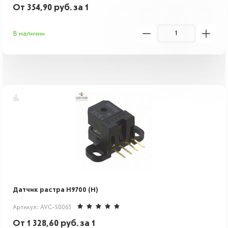
От
354,90
руб.
за 1
В наличии
Датчик растра H9700 (H)
Артикул: AVC-S0063
От
1 328,60
руб.
за 1