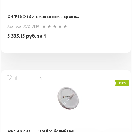
СНПЧ УФ 1.5 л с миксером и краном
Артикул: AVC-V139
3 335,15
руб.
за 1
NEW
Фильтр для ПГ Starfire белый D60