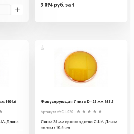
3 094
руб.
за 1
м f101.6
Фокусирующая Линза D=25 мм f63.5
Артикул: AVC-L020
ША. Длина
Линза 25 мм производство США. Длина
волны : 10.6 um