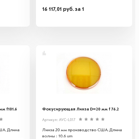
16 117,01
руб.
за 1
м f101.6
Фокусирующая Линза D=20 мм f 76.2
Артикул: AVC-L017
ША. Длина
Линза 20 мм производство США. Длина
волны : 10.6 um