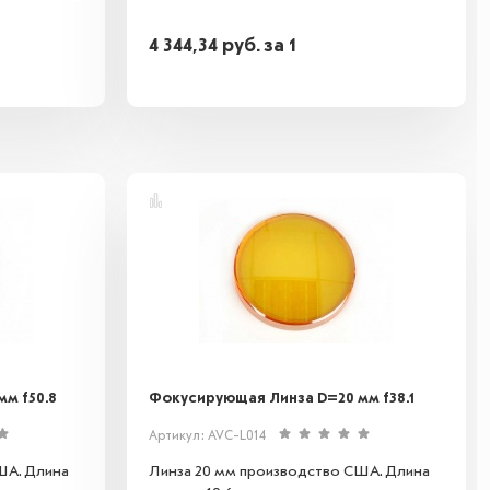
4 344,34
руб.
за 1
м f50.8
Фокусирующая Линза D=20 мм f38.1
Артикул: AVC-L014
ША. Длина
Линза 20 мм производство США. Длина