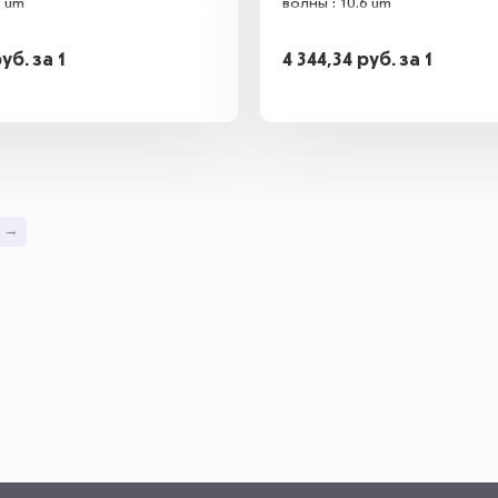
6 um
волны : 10.6 um
руб.
за 1
4 344,34
руб.
за 1
l →