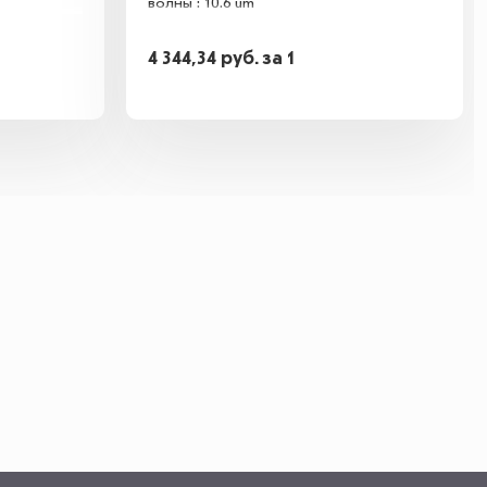
волны : 10.6 um
4 344,34
руб.
за 1