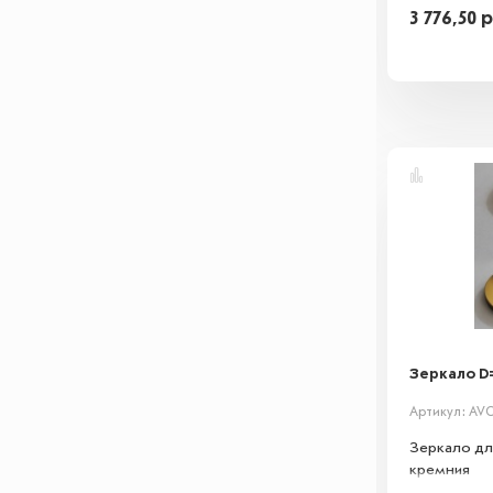
3 776,50
р
Зеркало D=
Артикул: AV
Зеркало для
кремния