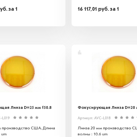
уб.
за 1
16 117,01
руб.
за 1
щая Линза D=25 мм f50.8
Фокусирующая Линза D=20 м
-L019
Артикул: AVC-L018
м производство США. Длина
Линза 20 мм производство С
6 um
волны : 10.6 um