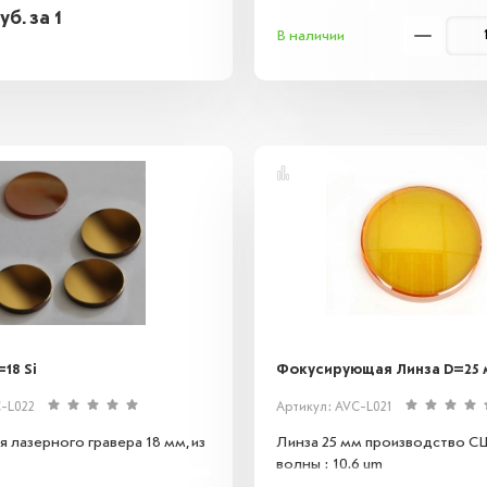
уб.
за 1
В наличии
18 Si
Фокусирующая Линза D=25 м
C-L022
Артикул: AVC-L021
 лазерного гравера 18 мм, из
Линза 25 мм производство С
волны : 10.6 um