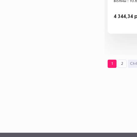
волны : 10.
4 344,34
1
2
Ctr