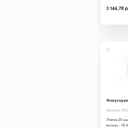
3 146,78
р
Фокусирую
Артикул: AVC
Линза 25 м
волны : 10.