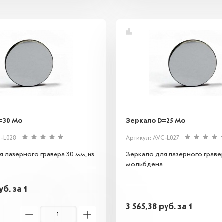
=30 Mo
Зеркало D=25 Mo
C-L028
Артикул: AVC-L027
 лазерного гравера 30 мм, из
Зеркало для лазерного гравер
молибдена
уб.
за 1
3 565,38
руб.
за 1