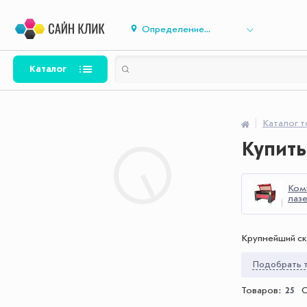
Определение...
Каталог
Каталог 
Купит
Ком
лаз
Крупнейший ск
Подобрать т
Товаров:
25
С