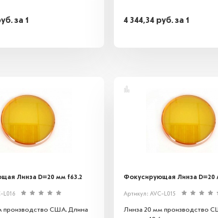
руб.
за 1
4 344,34
руб.
за 1
щая Линза D=20 мм f63.2
Фокусирующая Линза D=20 м
-L016
Артикул: AVC-L015
м производство США. Длина
Линза 20 мм производство С