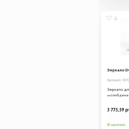
Зеркало D
Артикул: AV
Зеркало для
молибдена
3 775,59
р
В наличии