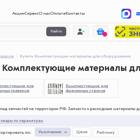
Акции
Сервис
О нас
Оплата
Контакты
Найти
товаров
Купить Комплектующие материалы для оборудования
ь Комплектующие материалы дл
плектующие для
Комплектующие для
ерных граверов
фрезерных станков
лад запчастей на территории РФ. Запчасти и расходные материалы 
овары по параметрам
Умолчанию
Цене
ортировать по
:
Рейтингу