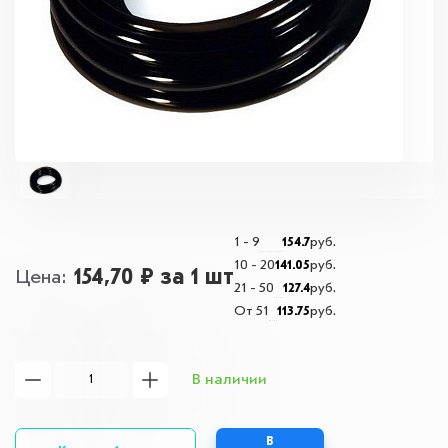
1 - 9
154.7
руб.
10 - 20
141.05
руб.
154,70 ₽
за 1 шт
Цена
21 - 50
127.4
руб.
От 51
113.75
руб.
В наличии
В