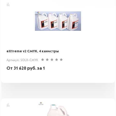
eXtreme v2 CMYK, 4 канистры
Артикул: SOLX-CMYK
От
31 620
руб.
за 1