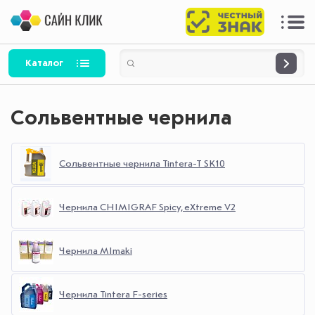
Каталог
Сольвентные чернила
Cольвентные чернила Tintera-T SK10
Чернила CHIMIGRAF Spicy, eXtreme V2
Чернила MImaki
Чернила Tintera F-series