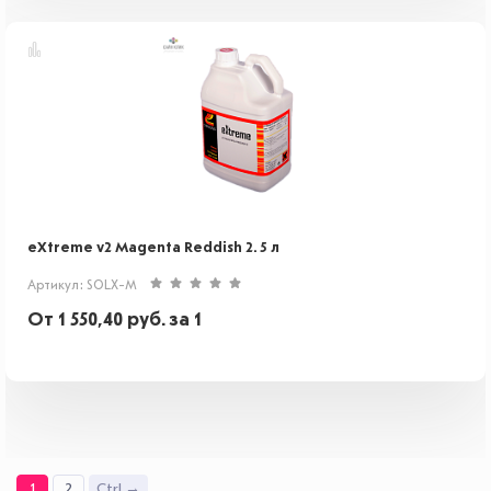
eXtreme v2 Magenta Reddish 2. 5 л
Артикул: SOLX-M
От
1 550,40
руб.
за 1
1
2
Ctrl →