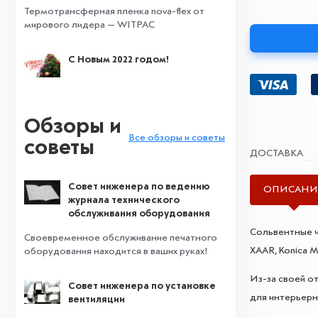
Термотрансферная пленка nova-flex от
мирового лидера — WITPAC
С Новым 2022 годом!
Обзоры и
Все обзоры и советы
советы
ДОСТАВКА
Совет инженера по ведению
ОПИСАНИ
журнала технического
обслуживания оборудования
Сольвентные ч
Своевременное обслуживание печатного
XAAR, Konica Mi
оборудования находится в ваших руках!
Из-за своей о
Совет инженера по установке
для интерьерн
вентиляции