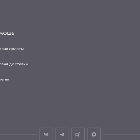
МОЩЬ
овия оплаты
овия доставки
антии