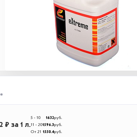
ев
5 - 10
1632
руб.
32 ₽
за 1 л.
11 - 20
1596.3
руб.
От 21
1550.4
руб.