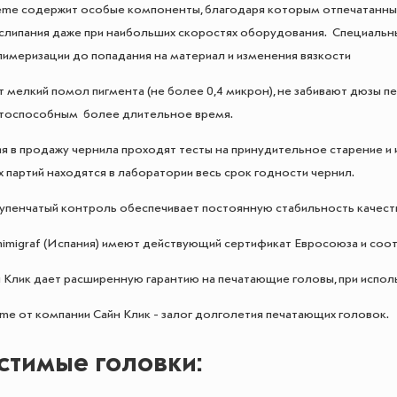
me содержит особые компоненты, благодаря которым отпечатанный
 слипания даже при наибольших скоростях оборудования. Специальн
лимеризации до попадания на материал и изменения вязкости
 мелкий помол пигмента (не более 0,4 микрон), не забивают дюзы п
отоспособным более длительное время.
я в продажу чернила проходят тесты на принудительное старение 
 партий находятся в лаборатории весь срок годности чернил.
упенчатый контроль обеспечивает постоянную стабильность качест
himigraf (Испания) имеют действующий сертификат Евросоюза и соот
 Клик дает расширенную гарантию на печатающие головы, при использ
reme от компании Сайн Клик - залог долголетия печатающих головок.
стимые головки: