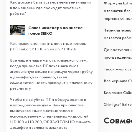
Как должна быть установлена вентиляция
Формула Extre
в помещении где проходят печатные
отпечатки без
работы?
чернила от по
Совет инженера по чистке
Чернила имеют
голов SEIKO
остается раб
Как правильно чистить печатные головы
(ПГ) Seiko SPT 510 и Seiko SPT 1020?
До поступлени
произведенных
Все чаще и чаще мы сталкиваемся с тем,
когда при чистке ПГ печатники льют
Такой многост
агрессивную химию напрямую через трубку
и демпфер, как правило, такая
Все чернила C
самодеятельность приводит к плачевному
результату.
Компания Сайн
⠀
Чтобы не загубить ПГ, и оборудование в
Chimigraf Ext
целом, рекомендуем Вам при очистке
вышеуказанных печатных голов с
использованием специальных жидкостей:
Совме
HD 100 и HD 200, ОБЯЗАТЕЛЬНО снимать
демпфер и заливать жидкость