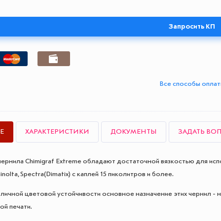
Запросить КП
Все способы опла
Е
ХАРАКТЕРИСТИКИ
ДОКУМЕНТЫ
ЗАДАТЬ ВО
ернила Chimigraf Extreme обладают достаточной вязкостью для испол
nolta, Spectra(Dimatix) с каплей 15 пиколитров и более.
тличной цветовой устойчивости основное назначение этих чернил - н
ой печати.