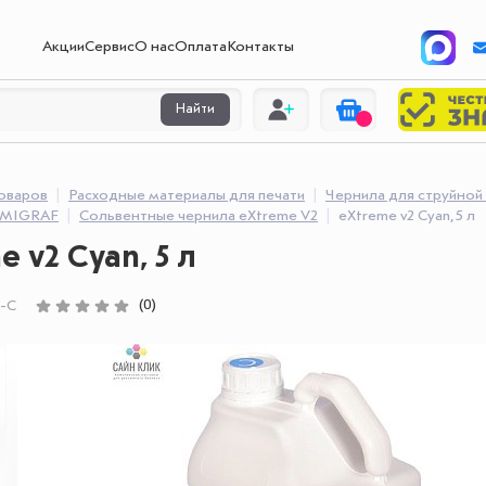
Акции
Сервис
О нас
Оплата
Контакты
Найти
товаров
Расходные материалы для печати
Чернила для струйной
IMIGRAF
Сольвентные чернила eXtreme V2
eXtreme v2 Cyan, 5 л
e v2 Cyan, 5 л
(0)
-C