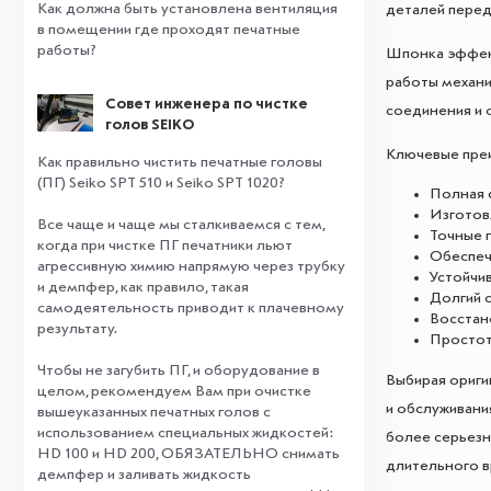
Как должна быть установлена вентиляция
деталей перед
в помещении где проходят печатные
работы?
Шпонка эффект
работы механи
Совет инженера по чистке
соединения и 
голов SEIKO
Ключевые пре
Как правильно чистить печатные головы
(ПГ) Seiko SPT 510 и Seiko SPT 1020?
Полная 
Изготов
Все чаще и чаще мы сталкиваемся с тем,
Точные 
когда при чистке ПГ печатники льют
Обеспеч
агрессивную химию напрямую через трубку
Устойчив
и демпфер, как правило, такая
Долгий 
самодеятельность приводит к плачевному
Восстан
результату.
Простот
⠀
Чтобы не загубить ПГ, и оборудование в
Выбирая ориги
целом, рекомендуем Вам при очистке
и обслуживани
вышеуказанных печатных голов с
использованием специальных жидкостей:
более серьезн
HD 100 и HD 200, ОБЯЗАТЕЛЬНО снимать
длительного в
демпфер и заливать жидкость