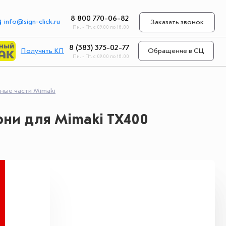
8 800 770-06-82
info@sign-click.ru
Заказать звонок
Пн. - Пт. с 09.00 по 18.00
8 (383) 375-02-77
Получить КП
Обращение в СЦ
Пн. - Пт. с 09.00 по 18.00
ные части Mimaki
ни для Mimaki TX400