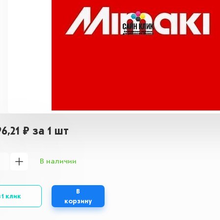
96,21 ₽
за 1 шт
В наличии
В
 1 клик
корзину