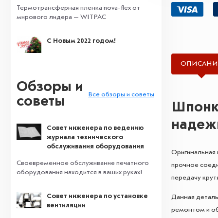
Термотрансферная пленка nova-flex от
мирового лидера — WITPAC
С Новым 2022 годом!
ОПИСАНИ
Обзоры и
Все обзоры и советы
советы
Шпонка
надеж
Совет инженера по ведению
журнала технического
обслуживания оборудования
Оригинальная 
Своевременное обслуживание печатного
прочное соеди
оборудования находится в ваших руках!
передачу крут
Совет инженера по установке
Данная деталь
вентиляции
ремонтом и об