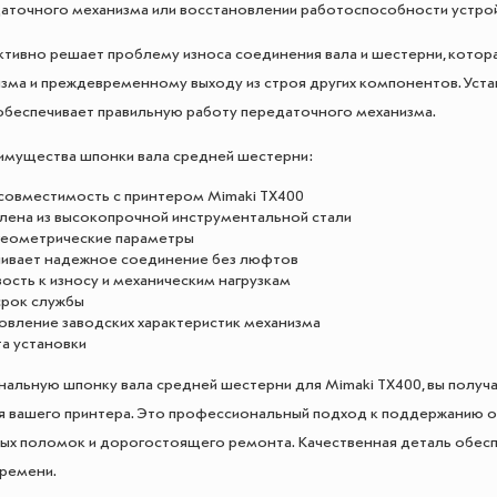
аточного механизма или восстановлении работоспособности устрой
ивно решает проблему износа соединения вала и шестерни, котор
зма и преждевременному выходу из строя других компонентов. Уста
обеспечивает правильную работу передаточного механизма.
имущества шпонки вала средней шестерни:
совместимость с принтером Mimaki TX400
лена из высокопрочной инструментальной стали
геометрические параметры
ивает надежное соединение без люфтов
ость к износу и механическим нагрузкам
срок службы
овление заводских характеристик механизма
а установки
нальную шпонку вала средней шестерни для Mimaki TX400, вы полу
я вашего принтера. Это профессиональный подход к поддержанию о
ых поломок и дорогостоящего ремонта. Качественная деталь обесп
ремени.