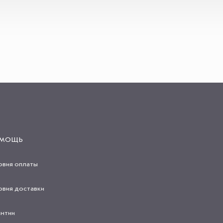
МОЩЬ
овия оплаты
овия доставки
антии