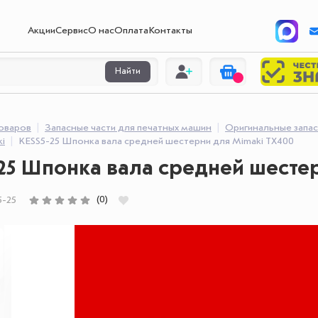
Акции
Сервис
О нас
Оплата
Контакты
Найти
товаров
Запасные части для печатных машин
Оригинальные запас
i
KESS5-25 Шпонка вала средней шестерни для Mimaki TX400
25 Шпонка вала средней шестер
(0)
5-25