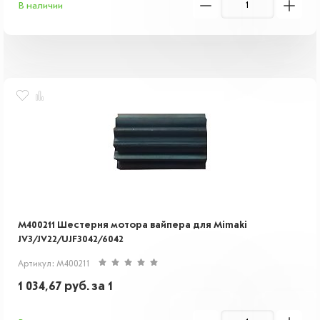
В наличии
M400211 Шестерня мотора вайпера для Mimaki
JV3/JV22/UJF3042/6042
Артикул: M400211
1 034,67
руб.
за 1