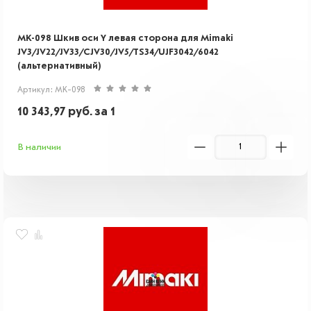
MK-098 Шкив оси Y левая сторона для Mimaki
JV3/JV22/JV33/CJV30/JV5/TS34/UJF3042/6042
(альтернативный)
Артикул: MK-098
10 343,97
руб.
за 1
В наличии