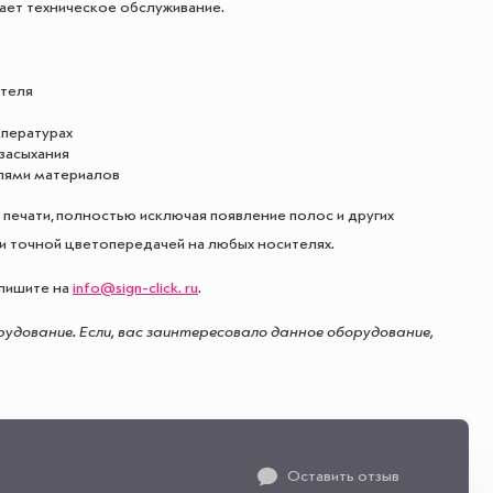
щает техническое обслуживание.
ителя
мпературах
засыхания
илями материалов
печати, полностью исключая появление полос и других
 и точной цветопередачей на любых носителях.
пишите на
info@sign-click. ru
.
рудование. Если, вас заинтересовало данное оборудование,
Оставить отзыв