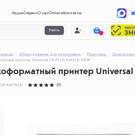
Акции
Сервис
О нас
Оплата
Контакты
Найти
товаров
Оборудование для полиграфии
Принтеры
Широкофор
тный принтер Universal C8 PLUS KM512i NEW
форматный принтер Universal 
(1)
LUS KM1024i