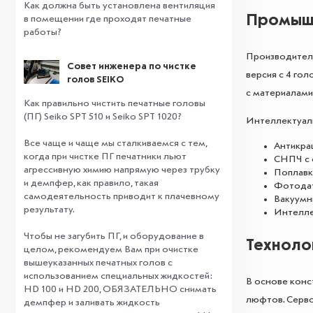
Как должна быть установлена вентиляция
Промышл
в помещении где проходят печатные
работы?
Производитель
Совет инженера по чистке
версия с 4 го
голов SEIKO
с материалами 
Как правильно чистить печатные головы
(ПГ) Seiko SPT 510 и Seiko SPT 1020?
Интеллектуаль
Все чаще и чаще мы сталкиваемся с тем,
Антикра
когда при чистке ПГ печатники льют
СНПЧ с 
агрессивную химию напрямую через трубку
Поплавк
и демпфер, как правило, такая
Фотодат
самодеятельность приводит к плачевному
Вакуумн
результату.
Интелле
⠀
Чтобы не загубить ПГ, и оборудование в
Техноло
целом, рекомендуем Вам при очистке
вышеуказанных печатных голов с
использованием специальных жидкостей:
В основе конс
HD 100 и HD 200, ОБЯЗАТЕЛЬНО снимать
люфтов. Серво
демпфер и заливать жидкость