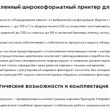
енный широкоформатный принтер дл
ность оборудования зависит от выбранной конфигурации. Версия с 8
ловками — до 130 м²/ч. Ширина печати 320 см позволяет изготавлив
шириной до 330 см и весом до 80 кг, включая баннеры, пленку, сетку, 
ные системы обеспечивают стабильность процесса и защиту обору
ш-система предотвращает столкновение печатающих голов с мате
отрицательным давлением исключает завоздушивание и перебои по
овые датчики своевременно информируют о снижении уровня черн
чик точно определяет края даже на черных и темных материалах
ый прижим с регулировкой надежно фиксирует носитель без складок
ктуальная ИК-сушка с вентиляторным обдувом мгновенно фиксиру
гические возможности и комплектация п
трукции — проверенные комплектующие мировых брендов. Направля
двигатели Leadshine гарантируют стабильную работу механизмов п