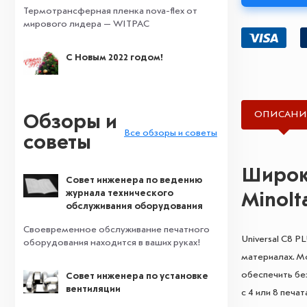
Термотрансферная пленка nova-flex от
мирового лидера — WITPAC
С Новым 2022 годом!
ВИДЕО
ОПИСАНИ
Обзоры и
Все обзоры и советы
советы
Широко
Совет инженера по ведению
журнала технического
Minolta
обслуживания оборудования
Своевременное обслуживание печатного
Universal C8 
оборудования находится в ваших руках!
материалах. 
обеспечить бе
Совет инженера по установке
вентиляции
с 4 или 8 печ