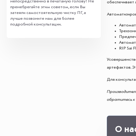
непосредственно в печатаную голову! Не
обеспечивает 
пренебрегайте этим советом, если Вы
затеяли самостоятельную чистку ПГ, а
Автоматизиров
лучше позвоните нам для более
подробной консультации.
Автомат
Трехзон
Предпеч
Автомат
RIP Sai 
Усовершенство
артефактов. Э
Для консульта
Производитель
обратитесь к 
О на