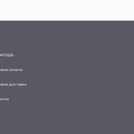
МОЩЬ
овия оплаты
овия доставки
антии