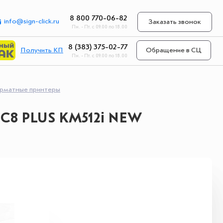
8 800 770-06-82
info@sign-click.ru
Заказать звонок
Пн. - Пт. с 09.00 по 18.00
8 (383) 375-02-77
Получить КП
Обращение в СЦ
Пн. - Пт. с 09.00 по 18.00
матные принтеры
C8 PLUS KM512i NEW