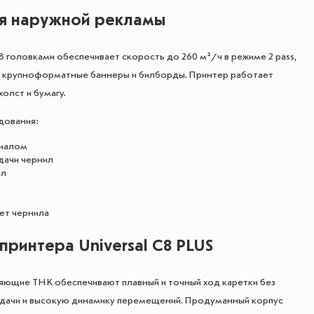
я наружной рекламы
 головками обеспечивает скорость до 260 м²/ч в режиме 2 pass,
ать крупноформатные баннеры и билборды. Принтер работает
холст и бумагу.
дования:
риалом
дачи чернил
ил
ет чернила
ринтера Universal C8 PLUS
ющие THK обеспечивают плавный и точный ход каретки без
одачи и высокую динамику перемещений. Продуманный корпус