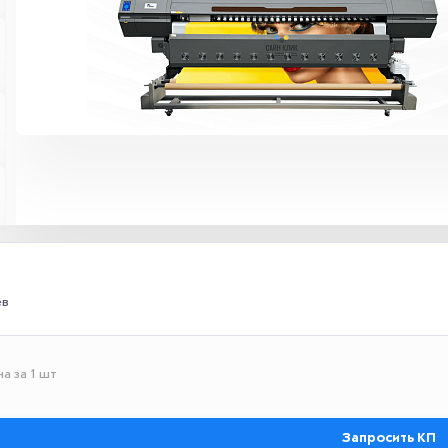
ев
а за 1 шт
Запросить КП