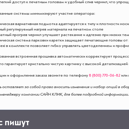
легкий доступ к печатным головам и удобный слив чернил, что упро
анные системы минимизируют участие оператора:
ическая вариативная подмотка адаптируется к типу и плотности нос
ный регулируемый нагрев материала на печатном столе
атный прогрев чернил улучшает растекание и адгезию при низких те
ическая система парковки каретки защищает печатающие головы от 
Flexi в комплекте позволяет гибко управлять цветоделением и проф
ванная встроенная прошивка автоматически корректирует процесс 
то гарантирует кристально чистую картинку с высокой детализацией
ции и оформления заказа звоните по телефону
8 (800) 770-06-82
или 
 оставляет за собой право вносить изменения и набор опций в обо
менеджеру компании САЙН КЛИК, для более подробной информации.
с пишут