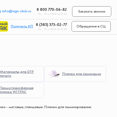
8 800 770-06-82
info@sign-click.ru
Заказать звонок
Пн. - Пт. с 09.00 по 18.00
8 (383) 375-02-77
Получить КП
Обращение в СЦ
Пн. - Пт. с 09.00 по 18.00
Материалы для DTF
Пленки для ламинации
печати
Термотрансферная
пленка WITPAC
ки - матовые, глянцевые. Пленки для ламинирования.