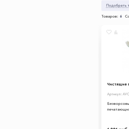
Подобрать т
Товаров:
6
С
Чистящие п
Артикул: AV
Безворсовы
печатающих