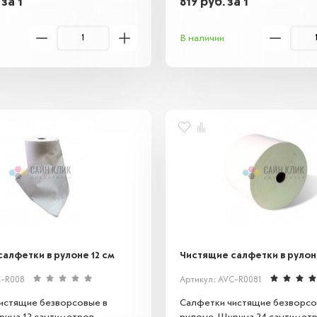
.
за 1
819
руб.
за 1
В наличии
алфетки в рулоне 12 см
Чистящие салфетки в рулон
C-R008
Артикул: AVC-R0081
истящие безворсовые в
Салфетки чистящие безворсо