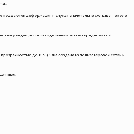
.д..
, не поддаются деформации и служат значительно меньше – около
аем ее у ведущих производителей и можем предложить и
 прозрачностью до 10%). Она создана из полиэстеровой сетки и
матовая.