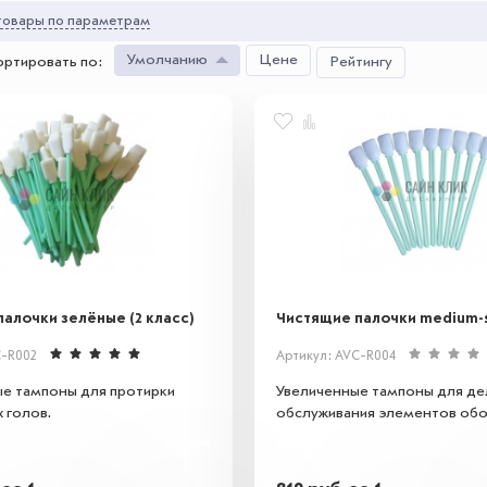
овары по параметрам
Умолчанию
Цене
ортировать по
:
Рейтингу
алочки зелёные (2 класс)
Чистящие палочки medium-s
C-R002
Артикул: AVC-R004
е тампоны для протирки
Увеличенные тампоны для де
 голов.
обслуживания элементов обо