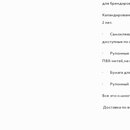
для брендиров
Каландированн
2 лет.
· Самоклеящая
доступные по 
· Рулонные тк
ПВХ-нитей, на
· Бумага для 
· Рулонный т
Все это и мног
Доставка по в