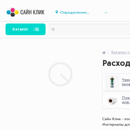
Определение...
Каталог
Каталог 
Расход
Чер
печ
Пле
для
Сайн Клик - п
Материалы для 