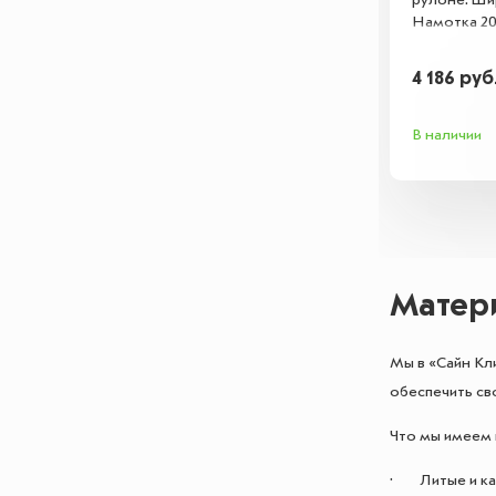
рулоне. Ши
Намотка 2
4 186
руб
В наличии
Матер
Мы в «Сайн Кли
обеспечить св
Что мы имеем 
· Литые и кал