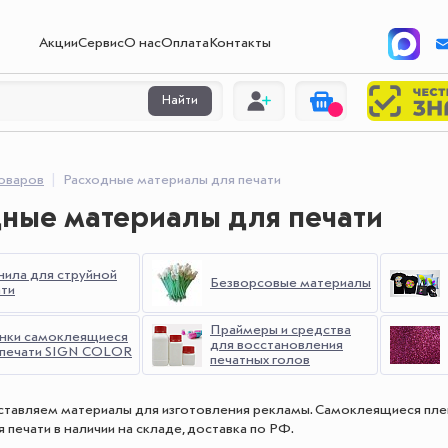
Акции
Сервис
О нас
Оплата
Контакты
Найти
товаров
Расходные материалы для печати
ные материалы для печати
нила для струйной
Безворсовые материалы
ати
Праймеры и средства
нки самоклеящиеся
для восстановления
 печати SIGN COLOR
печатных голов
оставляем материалы для изготовления рекламы. Самоклеящиеся плен
печати в наличии на складе, доставка по РФ.