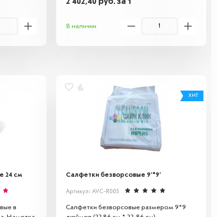
2 402,40
руб.
за 1
В наличии
ХИТ
е 24 см
Салфетки безворсовые 9'*9'
Артикул: AVC-R005
вые в
Салфетки безворсовые размером 9*9