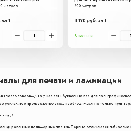
рина 12 сантиметров.
рулоне. Ширина 24 сантимет
00 метров
200 метров
.
за 1
8 190
руб.
за 1
В наличии
иалы для печати и ламинации
к» часто говорим, что у нас есть буквально все для полиграфическо
ое рекламное производство всем необходимым: не только принтер
в виду?
андированные полимерные пленки. Первые отличаются гибкостью и 