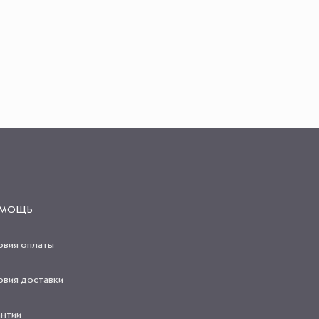
МОЩЬ
овия оплаты
овия доставки
антии