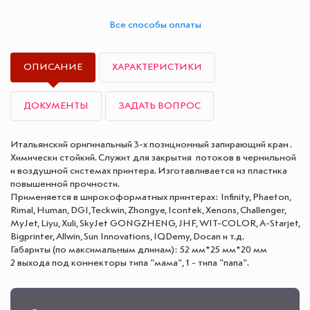
Все способы оплаты
ОПИСАНИЕ
ХАРАКТЕРИСТИКИ
ДОКУМЕНТЫ
ЗАДАТЬ ВОПРОС
Итальянский оригинальный 3-х позиционный запирающий кран .
Химически стойкий. Служит для закрытия потоков в чернильной
и воздушной системах принтера. Изготавливается из пластика
повышенной прочности.
Применяется в широкоформатных принтерах: Infinity, Phaeton,
Rimal, Human, DGI,Teckwin, Zhongye, Icontek, Xenons, Challenger,
MyJet, Liyu, Xuli, SkyJet GONGZHENG, JHF, WIT-COLOR, A-Starjet,
Bigprinter, Allwin, Sun Innovations, IQDemy, Docan и т.д.
Габариты (по максимальным длинам): 52 мм*25 мм*20 мм
2 выхода под коннекторы типа "мама", 1 - типа "папа".