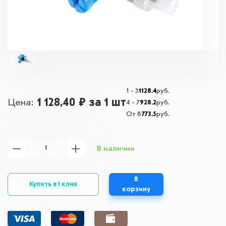
1 - 3
1128.4
руб.
1 128,40 ₽
за 1 шт
Цена
4 - 7
928.2
руб.
От 8
773.5
руб.
В наличии
В
Купить в 1 клик
корзину