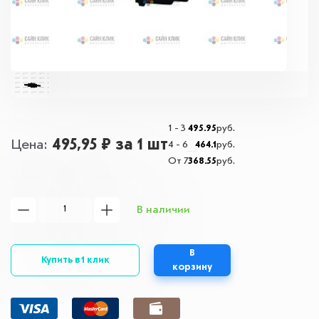
1 - 3
495.95
руб.
495,95 ₽
за 1 шт
Цена
4 - 6
464.1
руб.
От 7
368.55
руб.
В наличии
В
Купить в 1 клик
корзину