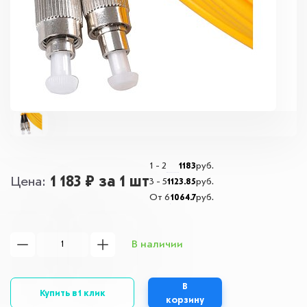
1 - 2
1183
руб.
1 183 ₽
за 1 шт
Цена
3 - 5
1123.85
руб.
От 6
1064.7
руб.
В наличии
В
Купить в 1 клик
корзину