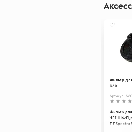
Аксес
Фильтр для
D60
Артикул: AVC
Фильтр для
ЧГТ ШФП, 
ПГ Spectra S