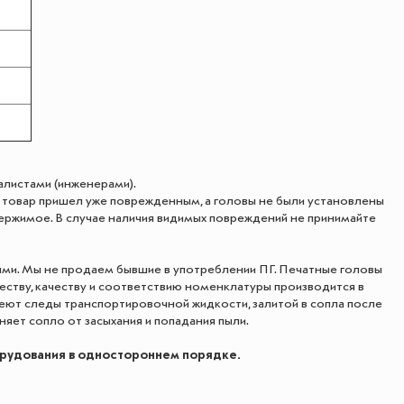
алистами (инженерами).
ый товар пришел уже поврежденным, а головы не были установлены
ержимое. В случае наличия видимых повреждений не принимайте
ыми. Мы не продаем бывшие в употреблении ПГ. Печатные головы
еству, качеству и соответствию номенклатуры производится в
еют следы транспортировочной жидкости, залитой в сопла после
няет сопло от засыхания и попадания пыли.
орудования в одностороннем порядке.