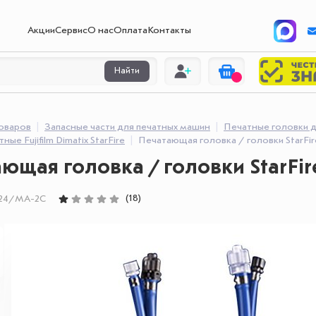
Акции
Сервис
О нас
Оплата
Контакты
Найти
товаров
Запасные части для печатных машин
Печатные головки 
ные Fujifilm Dimatix StarFire
Печатающая головка / головки StarF
ющая головка / головки StarFi
(18)
24/MA-2C