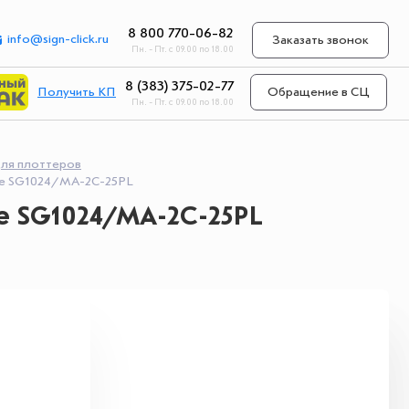
8 800 770-06-82
info@sign-click.ru
Заказать звонок
Пн. - Пт. с 09.00 по 18.00
8 (383) 375-02-77
Получить КП
Обращение в СЦ
Пн. - Пт. с 09.00 по 18.00
для плоттеров
ire SG1024/MA-2C-25PL
re SG1024/MA-2C-25PL