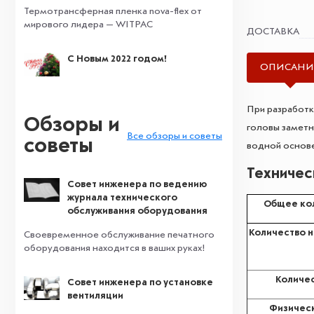
Термотрансферная пленка nova-flex от
мирового лидера — WITPAC
ДОСТАВКА
С Новым 2022 годом!
ОПИСАНИ
При разработ
Обзоры и
головы заметн
Все обзоры и советы
советы
водной основе
Техничес
Совет инженера по ведению
журнала технического
Общее кол
обслуживания оборудования
Количество н
Своевременное обслуживание печатного
оборудования находится в ваших руках!
Количес
Совет инженера по установке
вентиляции
Физичес