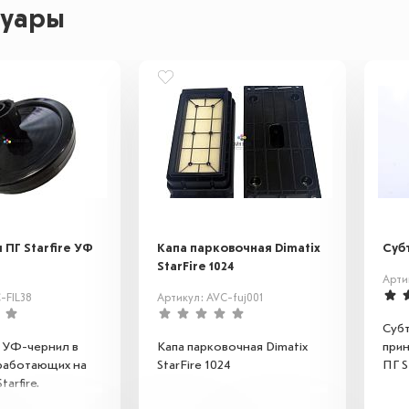
суары
 ПГ Starfire УФ
Капа парковочная Dimatix
Субт
StarFire 1024
Арти
-FIL38
Артикул: AVC-fuj001
Суб
 УФ-чернил в
Капа парковочная Dimatix
прин
работающих на
StarFire 1024
ПГ St
tarfire.