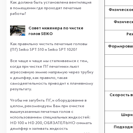
Как должна быть установлена вентиляция
в помещении где проходят печатные
Физическое
работы?
Физичес
Совет инженера по чистке
голов SEIKO
Ре
Как правильно чистить печатные головы
Формировани
(ПГ) Seiko SPT 510 и Seiko SPT 1020?
Все чаще и чаще мы сталкиваемся с тем,
когда при чистке ПГ печатники льют
агрессивную химию напрямую через трубку
и демпфер, как правило, такая
самодеятельность приводит к плачевному
результату.
⠀
Скорость в
Чтобы не загубить ПГ, и оборудование в
целом, рекомендуем Вам при очистке
вышеуказанных печатных голов с
Ширин
использованием специальных жидкостей:
HD 100 и HD 200, ОБЯЗАТЕЛЬНО снимать
Подходящ
демпфер и заливать жидкость