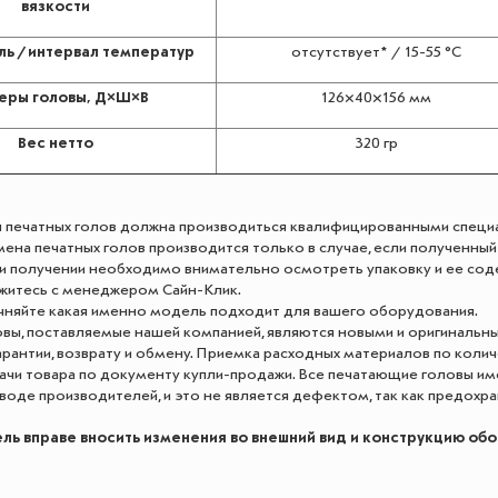
вязкости
ль / интервал температур
отсутствует* / 15-55 °C
еры головы, Д×Ш×В
126×40×156 мм
Вес нетто
320 гр
я печатных голов должна производиться квалифицированными специ
замена печатных голов производится только в случае, если полученн
ри получении необходимо внимательно осмотреть упаковку и ее сод
яжитесь с менеджером Сайн-Клик.
очняйте какая именно модель подходит для вашего оборудования.
вы, поставляемые нашей компанией, являются новыми и оригинальн
арантии, возврату и обмену. Приемка расходных материалов по колич
чи товара по документу купли-продажи. Все печатающие головы им
воде производителей, и это не является дефектом, так как предохра
ль вправе вносить изменения во внешний вид и конструкцию об