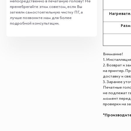
непосредственно в печатаную голову! Не
пренебрегайте этим советом, если Вы
затеяли самостоятельную чистку ПГ, а
Нагревате
лучше позвоните нам для более
подробной консультации.
Разм
Внимание!
1. Инсталляци
2. Возврат и 
на принтер. П
доставку и св
3. Заранее ут
Печатные голо
не подлежат г
момент переда
проверки на за
*Производите