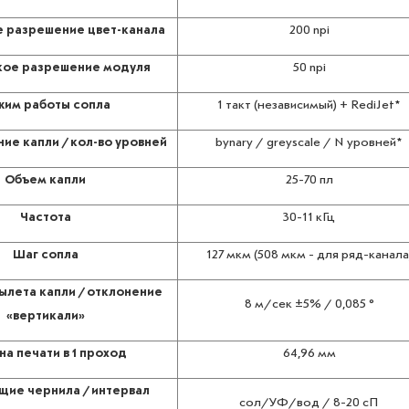
 разрешение цвет-канала
200 npi
кое разрешение модуля
50 npi
жим работы сопла
1 такт (независимый) + RediJet*
е капли / кол-во уровней
bynary / greyscale / N уровней*
Объем капли
25-70 пл
Частота
30-11 кГц
Шаг сопла
127 мкм (508 мкм - для ряд-канала
ылета капли / отклонение
8 м/сек ±5% / 0,085 °
«вертикали»
а печати в 1 проход
64,96 мм
ие чернила / интервал
сол/УФ/вод / 8-20 сП