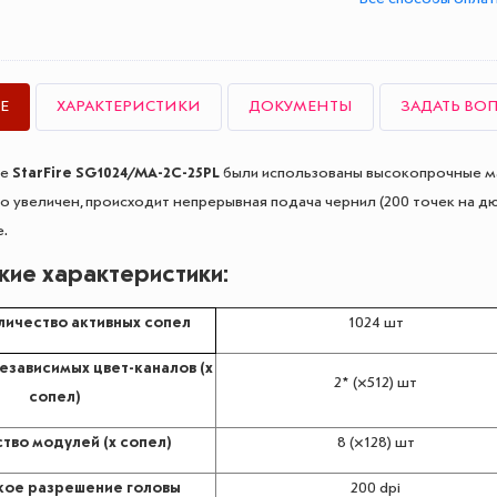
Е
ХАРАКТЕРИСТИКИ
ДОКУМЕНТЫ
ЗАДАТЬ ВО
ке
StarFire SG1024/MA-2C-25PL
были использованы высокопрочные ма
о увеличен, происходит непрерывная подача чернил (200 точек на дю
.
кие характеристики:
ичество активных сопел
1024 шт
езависимых цвет-каналов (x
2* (×512) шт
сопел)
тво модулей (x сопел)
8 (×128) шт
кое разрешение головы
200 dpi