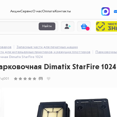
Акции
Сервис
О нас
Оплата
Контакты
Найти
товаров
Запасные части для печатных машин
ти для интерьерных принтеров, и режущих плоттеров
Парковочные
чная Dimatix StarFire 1024
арковочная Dimatix StarFire 1024
(0)
uj001