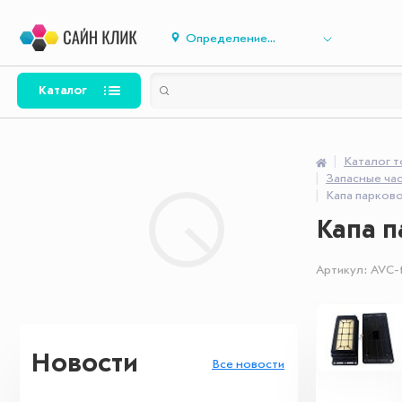
Определение...
Каталог
Каталог 
Запасные час
Капа парково
Капа п
Артикул:
AVC-f
Новости
Все новости