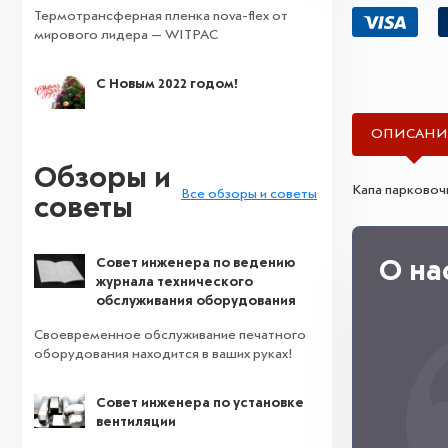
Термотрансферная пленка nova-flex от
мирового лидера — WITPAC
С Новым 2022 годом!
ОПИСАНИ
Обзоры и
Капа парковочн
Все обзоры и советы
советы
Совет инженера по ведению
О на
журнала технического
обслуживания оборудования
Своевременное обслуживание печатного
оборудования находится в ваших руках!
Совет инженера по установке
вентиляции