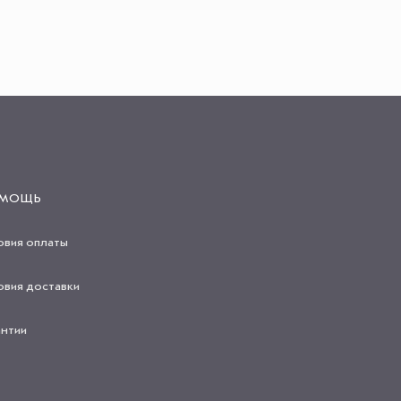
МОЩЬ
овия оплаты
овия доставки
антии