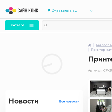
Определение...
Каталог
Каталог 
Принтер-кат
Принте
Артикул:
CJV2
Новости
Все новости