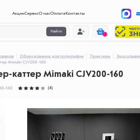
Акции
Сервис
О нас
Оплата
Контакты
Найти
товаров
Оборудование для полиграфии
Принтеры
Экосольве
тер Mimaki CJV200-160
р-каттер Mimaki CJV200-160
(4)
00-160