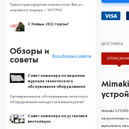
Термотрансферная пленка nova-flex от
мирового лидера — WITPAC
С Новым 2022 годом!
ДОСТАВКА
Обзоры и
Все обзоры и советы
советы
ОПИСАНИ
Совет инженера по ведению
журнала технического
Mimaki
обслуживания оборудования
устрой
Своевременное обслуживание печатного
оборудования находится в ваших руках!
Mimaki CJV200
Совет инженера по установке
на рулонных м
вентиляции
выполнять печ