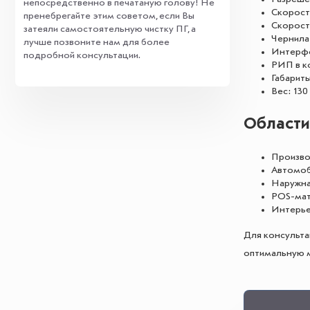
непосредственно в печатаную голову! Не
Скорость
пренебрегайте этим советом, если Вы
Скорост
затеяли самостоятельную чистку ПГ, а
Чернила:
лучше позвоните нам для более
Интерфей
подробной консультации.
РИП в ко
Габариты
Вес: 130 
Области
Произво
Автомоб
Наружна
POS-мат
Интерье
Для консульта
оптимальную м