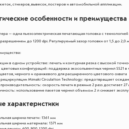
кеток, стикеров, вывесок, постеров и автомобильной аппликации.
гические особенности и преимущества
тера — одна пьезоэлектрическая печатающая головка с технологией
 разрешением до 1200 dpi. Регулируемый зазор головки от 1,5 до 2,0
имущества:
ции в одном устройстве: печать и контурная резка с высокой точно
ь цветовых конфигураций: поддержка экосольвентных чернил SS21 в
 цветов, черного и оранжевого для расширенного цветового охвата
рециркуляции Mimaki Circulation Technology: предотвращает оседан
производительность: скорость печати в режиме 2 pass достигает 27
чность: использование пакетов чернил объемом 2 л снижает экспл
е характеристики
льная ширина печати: 1361 мм
льная ширина материала: 1371 мм
ие печати: 600, 900, 1200 dpi