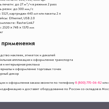
 печати: до 27 м²/ч в режиме 2 pass
ь резки: до 300 мм/с
 SS21, картриджи 440 мл или пакеты 2 л
сы: Ethernet, USB 2.0
мплекте: RasterLink7
: 2520 × 748 × 1370 мм
кг
 применения
дство наклеек, этикеток и декалей
ильная аппликация и оформление транспорта
я и интерьерная реклама
ериалы и оформление торговых точек
рный декор
ции и оформления заказа звоните по телефону
8 (800) 770-06-82
или 
одификацию и доставят оборудование по России со складов в Мос