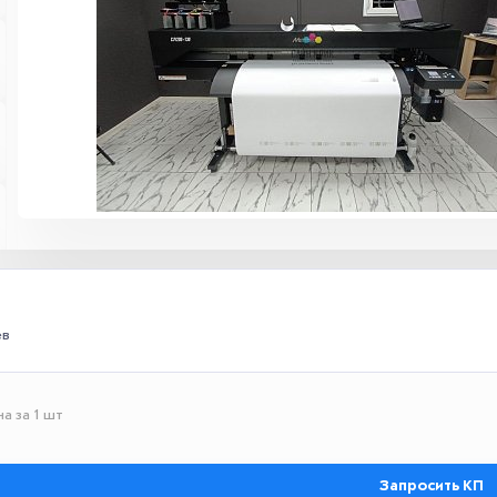
ев
а за 1 шт
Запросить КП