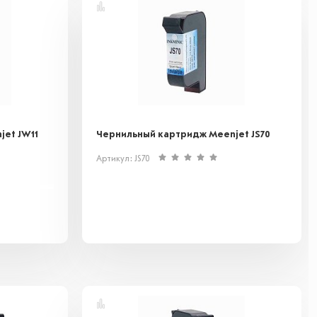
et JW11
Чернильный картридж Meenjet JS70
Артикул: JS70