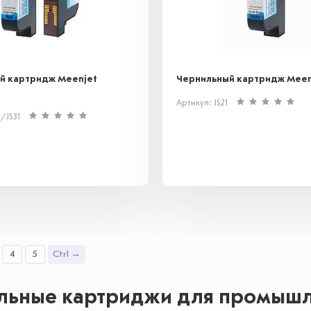
й картридж Meenjet
Чернильный картридж Meenj
Артикул: JS21
0/JS31
4
5
Ctrl →
льные картриджи для промышл