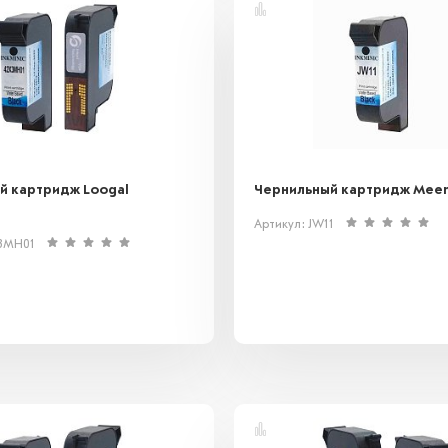
й картридж Loogal
Чернильный картридж Meenj
Артикул: JW11
X3MH01