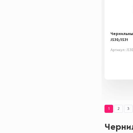
Чернильны
JS30/JS31
Артикул: JS3
1
2
3
Черни