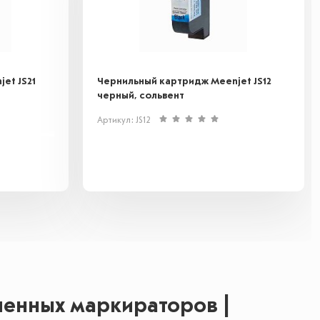
et JS21
Чернильный картридж Meenjet JS12
черный, сольвент
Артикул: JS12
енных маркираторов |