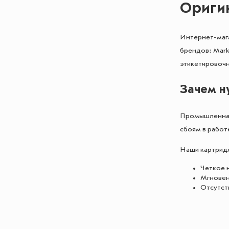
Ориги
Интернет-маг
брендов: Mark
этикетировочн
Зачем н
Промышленная 
сбоям в работ
Наши картридж
Четкое 
Мгновенн
Отсутст