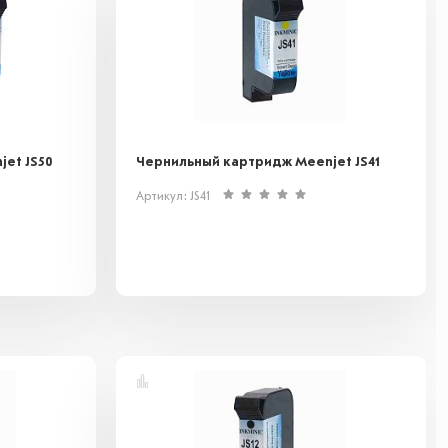
et JS50
Чернильный картридж Meenjet JS41
Артикул: JS41