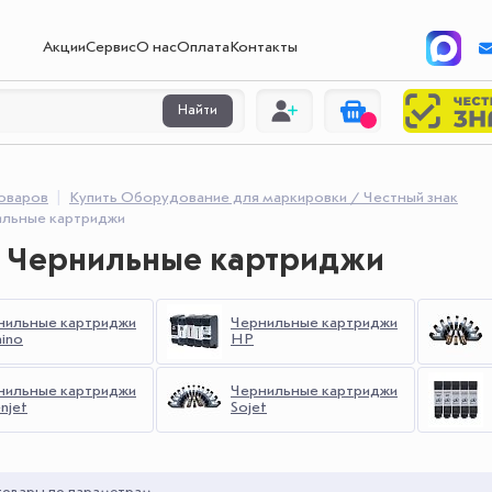
Акции
Сервис
О нас
Оплата
Контакты
Найти
товаров
Купить Оборудование для маркировки / Честный знак
ильные картриджи
ь Чернильные картриджи
нильные картриджи
Чернильные картриджи
ino
HP
нильные картриджи
Чернильные картриджи
njet
Sojet