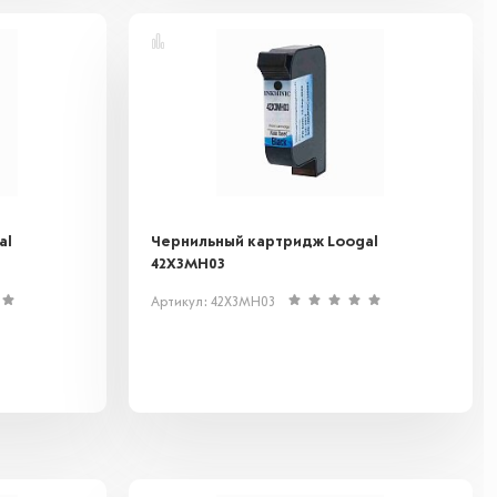
al
Чернильный картридж Loogal
42X3MH03
Артикул: 42X3MH03