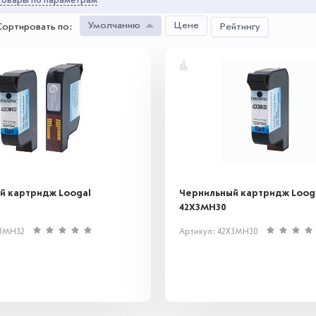
овары по параметрам
Умолчанию
Цене
Сортировать по
:
Рейтингу
й картридж Loogal
Чернильный картридж Loog
42X3MH30
X3MH32
Артикул: 42X3MH30