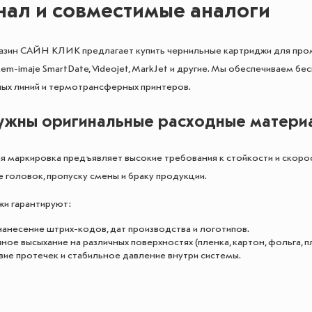
нал и совместимые аналоги
азин САЙН КЛИК предлагает купить чернильные картриджи для про
em-imaje SmartDate, Videojet, MarkJet и другие. Мы обеспечиваем 
ых линий и термотрансферных принтеров.
ужны оригинальные расходные матери
маркировка предъявляет высокие требования к стойкости и скорос
е головок, пропуску смены и браку продукции.
и гарантируют:
нанесение штрих-кодов, дат производства и логотипов.
ое высыхание на различных поверхностях (пленка, картон, фольга, пл
вие протечек и стабильное давление внутри системы.