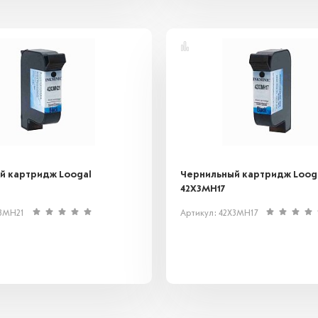
й картридж Loogal
Чернильный картридж Loog
42X3MH17
X3MH21
Артикул: 42X3MH17