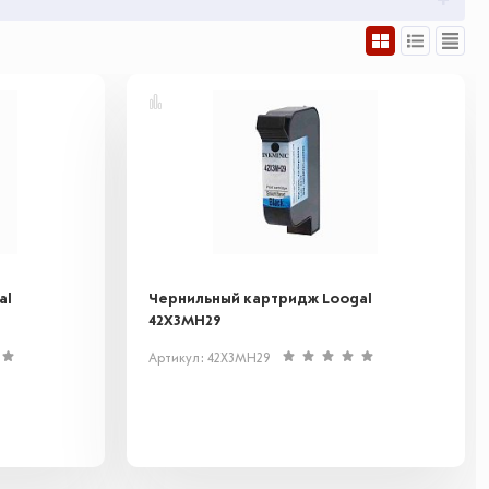
al
Чернильный картридж Loogal
42X3MH29
Артикул: 42X3MH29