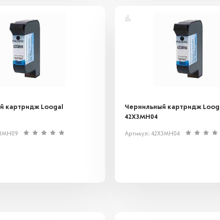
й картридж Loogal
Чернильный картридж Loog
42X3MH04
X3MH09
Артикул: 42X3MH04