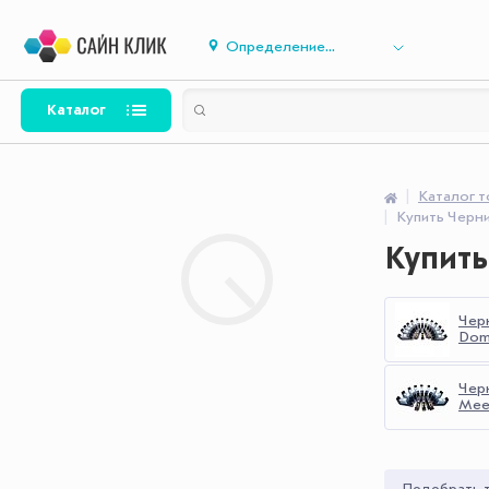
Определение...
Каталог
Каталог 
Купить Черн
Купит
Чер
Dom
Чер
Mee