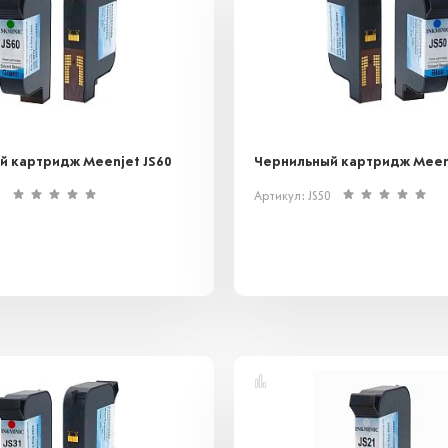
й картридж Meenjet JS60
Чернильный картридж Meenj
0
Артикул: JS50