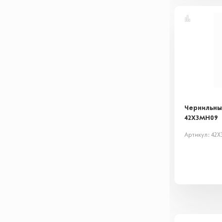
Чернильны
42X3MH09
Артикул: 42