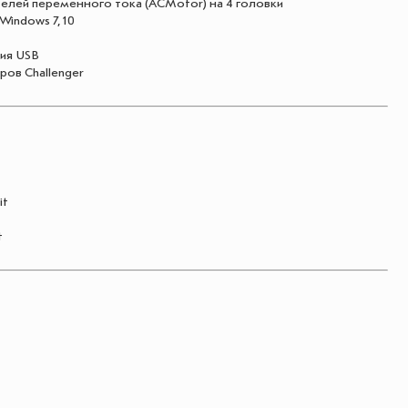
телей переменного тока (АCMotor) на 4 головки
Windows 7, 10
ия USB
ров Challenger
it
t