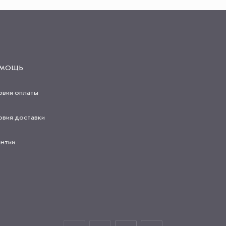
МОЩЬ
овия оплаты
овия доставки
антии