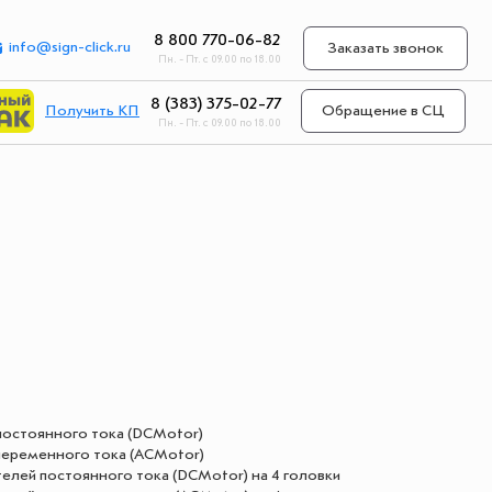
8 800 770-06-82
info@sign-click.ru
Заказать звонок
Пн. - Пт. с 09.00 по 18.00
8 (383) 375-02-77
Получить КП
Обращение в СЦ
Пн. - Пт. с 09.00 по 18.00
 постоянного тока (DCMotor)
 переменного тока (ACMotor)
телей постоянного тока (DCMotor) на 4 головки