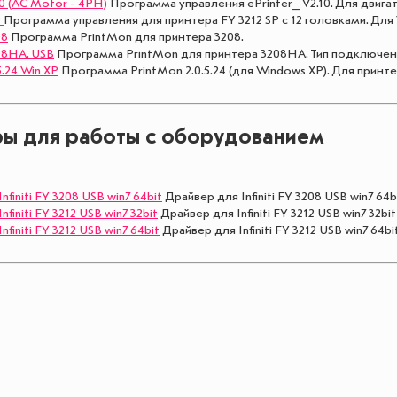
10 (AC Motor - 4PH)
Программа управления ePrinter_ V2.10. Для двига
2
Программа управления для принтера FY 3212 SP с 12 головками. Для 
08
Программа PrintMon для принтера 3208.
08HA. USB
Программа PrintMon для принтера 3208HA. Тип подключен
5.24 Win XP
Программа PrintMon 2.0.5.24 (для Windows XP). Для принте
ы для работы с оборудованием
nfiniti FY 3208 USB win7 64bit
Драйвер для Infiniti FY 3208 USB win7 64b
finiti FY 3212 USB win7 32bit
Драйвер для Infiniti FY 3212 USB win7 32bit
finiti FY 3212 USB win7 64bit
Драйвер для Infiniti FY 3212 USB win7 64bi