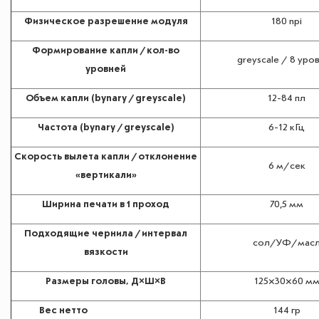
Физическое разрешение модуля
180 npi
Формирование капли / кол-во
greyscale / 8 уро
уровней
Объем капли (bynary / greyscale)
12-84 пл
Частота (bynary / greyscale)
6-12 кГц
Скорость вылета капли / отклонение
6 м/сек
«вертикали»
Ширина печати в 1 проход
70,5 мм
Подходящие чернила / интервал
сол/УФ/мас
вязкости
Размеры головы, Д×Ш×В
125×30×60 м
Вес нетто
144 гр