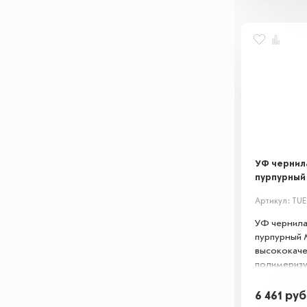
УФ чернила
пурпурный 
Артикул: TU
УФ чернила 
пурпурный
высококач
полимериз
чернила для
Обеспечива
6 461
руб
истиранию и