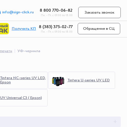
8 800 770-06-82
info@sign-click.ru
Заказать звонок
Пн. - Пт. с 09.00 по 18.00
8 (383) 375-02-77
Получить КП
Обращение в СЦ
Пн. - Пт. с 09.00 по 18.00
 печати
УФ-чернила
Tintera NC-series UV LED,
Tintera U-series UV LED
Epson
UV Universal С3 ( Epson)