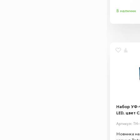
поверхностя
В наличии
металл. Ид
долговечны
Набор УФ-ч
LED, цвет C
Артикул: TN-
Новинка на