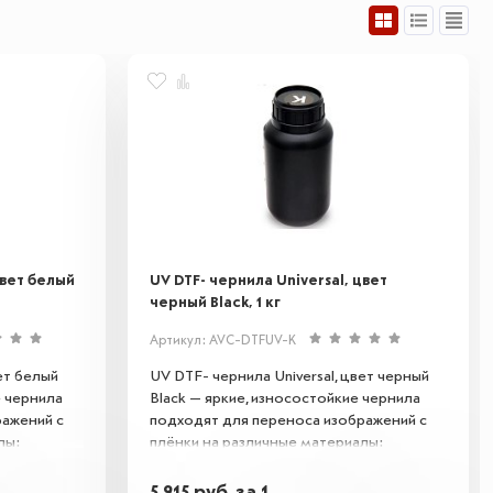
цвет белый
UV DTF- чернила Universal, цвет
черный Black, 1 кг
Артикул: AVC-DTFUV-K
ет белый
UV DTF- чернила Universal, цвет черный
е чернила
Black — яркие, износостойкие чернила
ражений с
подходят для переноса изображений с
лы:
плёнки на различные материалы:
кло,
текстиль, пластик, металл, стекло,
керамику и многое другое.