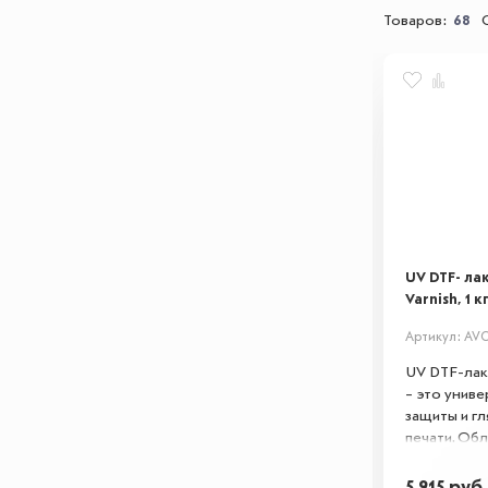
Товаров:
68
UV DTF- ла
Varnish, 1 к
Артикул: AV
UV DTF-лак 
– это унив
защиты и г
печати. Об
износостой
лучам и вла