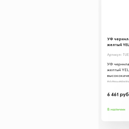
УФ чернила
желтый YEL
Артикул: TUE
УФ чернила 
желтый YE
высококач
полимериз
чернила для
Обеспечива
6 461
руб
истиранию и
поверхностя
В наличии
металл. Ид
долговечны