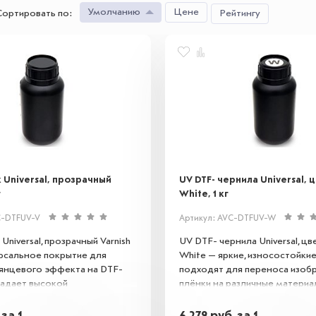
Умолчанию
Цене
Сортировать по
:
Рейтингу
к Universal, прозрачный
UV DTF- чернила Universal, 
г
White, 1 кг
C-DTFUV-V
Артикул: AVC-DTFUV-W
Universal, прозрачный Varnish
UV DTF- чернила Universal, цв
ерсальное покрытие для
White — яркие, износостойки
лянцевого эффекта на DTF-
подходят для переноса изоб
ладает высокой
плёнки на различные материа
костью, устойчивостью к УФ-
текстиль, пластик, металл, сте
ге, сохраняя яркость
керамику и многое другое.