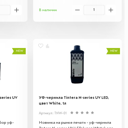
ния
В наличии
аркировки.
NEW
NEW
series UV
УФ-чернила Tintera N-series UV LED,
цвет White, 1л
Артикул: TNW-01
абор уф-
Новинка на рынке печати - уф-чернила