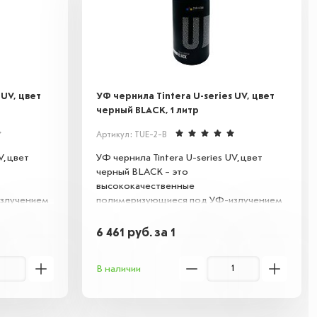
 UV, цвет
УФ чернила Tintera U-series UV, цвет
черный BLACK, 1 литр
Артикул: TUE-2-B
V, цвет
УФ чернила Tintera U-series UV, цвет
черный BLACK – это
высококачественные
злучением
полимеризующиеся под УФ-излучением
чернила для струйной печати.
вое к
Обеспечивают яркое, устойчивое к
6 461
руб.
за 1
а различных
истиранию и влаге покрытие на различных
к, стекло и
поверхностях, включая пластик, стекло и
В наличии
ния
металл. Идеальны для создания
аркировки.
долговечных изображений и маркировки.