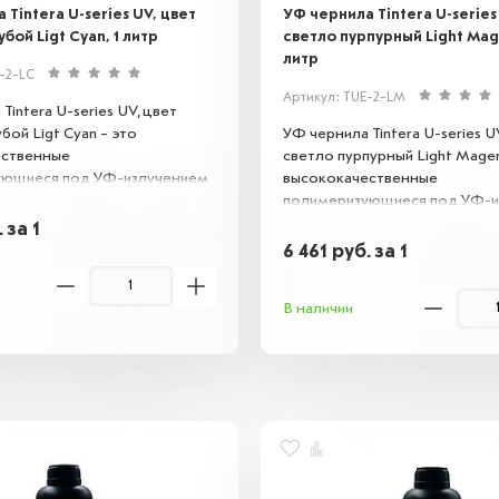
 Tintera U-series UV, цвет
УФ чернила Tintera U-series
бой Ligt Cyan, 1 литр
светло пурпурный Light Mage
литр
-2-LC
Артикул: TUE-2-LM
Tintera U-series UV, цвет
бой Ligt Cyan – это
УФ чернила Tintera U-series U
ественные
светло пурпурный Light Magen
ующиеся под УФ-излучением
высококачественные
 струйной печати.
полимеризующиеся под УФ-и
ют яркое, устойчивое к
чернила для струйной печати.
.
за 1
 влаге покрытие на различных
Обеспечивают яркое, устойчи
6 461
руб.
за 1
х, включая пластик, стекло и
истиранию и влаге покрытие н
еальны для создания
поверхностях, включая пласти
В наличии
х изображений и маркировки.
металл. Идеальны для созда
долговечных изображений и м