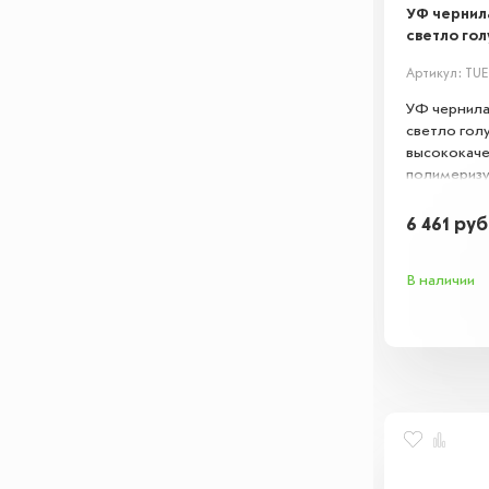
УФ чернила
светло голу
Артикул: TUE
УФ чернила 
светло голу
высококач
полимериз
чернила для
Обеспечива
6 461
руб
истиранию и
поверхностя
В наличии
металл. Ид
долговечны