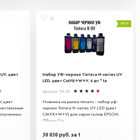
NEW
 UV, цвет
Набор УФ-чернил Tintera N-series UV
LED, цвет CMYK+W+V, 6 шт * 1л
Артикул: TN-06
V, цвет
Новинка на рынке печати - набор уф-
ачественные
чернил Tintera N-series UV LED (цвет
злучением
CMYK+W+V) для серии голов EPSON.
Объем 1 л.
вое к
а различных
30 030
руб.
за 1
к, стекло и