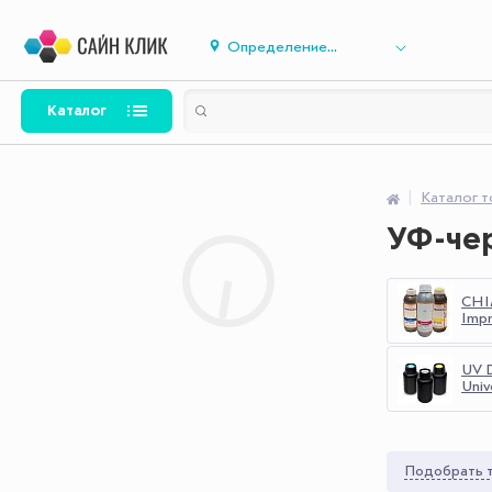
Определение...
Каталог
Каталог 
УФ-че
CHI
Impr
UV 
Univ
Подобрать т