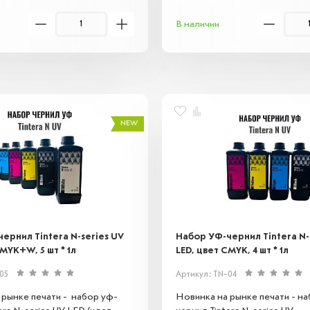
х, включая пластик, стекло и
металл. Идеальны для созда
В наличии
еальны для создания
долговечных изображений и м
х изображений и маркировки.
NEW
ернил Tintera N-series UV
Набор УФ-чернил Tintera N-
MYK+W, 5 шт * 1л
LED, цвет CMYK, 4 шт * 1л
05
Артикул: TN-04
 рынке печати - набор уф-
Новинка на рынке печати - н