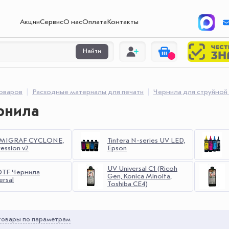
Акции
Сервис
О нас
Оплата
Контакты
Найти
товаров
Расходные материалы для печати
Чернила для струйной
рнила
MIGRAF CYCLONE,
Tintera N-series UV LED,
ession v2
Epson
UV Universal С1 (Ricoh
DTF Чернила
Gen, Konica Minolta,
ersal
Toshiba CE4)
овары по параметрам