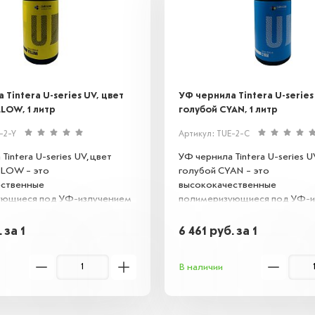
 Tintera U-series UV, цвет
УФ чернила Tintera U-series
LOW, 1 литр
голубой CYAN, 1 литр
-2-Y
Артикул: TUE-2-C
Tintera U-series UV, цвет
УФ чернила Tintera U-series U
LLOW – это
голубой CYAN – это
ественные
высококачественные
ующиеся под УФ-излучением
полимеризующиеся под УФ-и
 струйной печати.
чернила для струйной печати.
ют яркое, устойчивое к
Обеспечивают яркое, устойчи
.
за 1
6 461
руб.
за 1
 влаге покрытие на различных
истиранию и влаге покрытие н
х, включая пластик, стекло и
поверхностях, включая пласти
В наличии
еальны для создания
металл. Идеальны для созда
х изображений и маркировки.
долговечных изображений и м