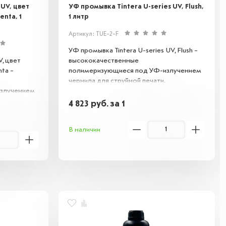
 UV, цвет
УФ промывка Tintera U-series UV, Flush,
nta, 1
1 литр
Артикул: TUE-2-F
УФ промывка Tintera U-series UV, Flush –
V, цвет
высококачественные
ta –
полимеризующиеся под УФ-излучением
чернила для струйной печати.
злучением
Обеспечивают яркое, устойчивое к
истиранию и влаге покрытие на различных
4 823
руб.
за 1
вое к
поверхностях, включая пластик, стекло и
а различных
металл. Идеальны для создания
В наличии
к, стекло и
долговечных изображений и маркировки.
ния
аркировки.