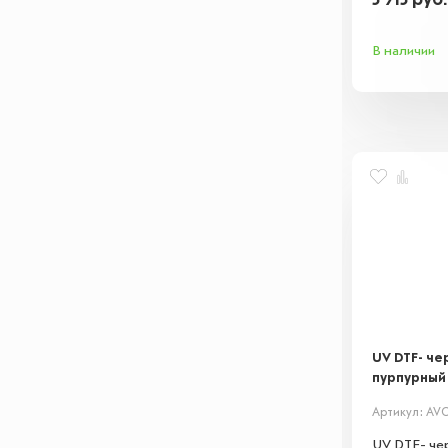
5 915
руб
изображени
сохнет и п
В наличии
поверхност
UV DTF- че
пурпурный 
Артикул: AV
UV DTF- чер