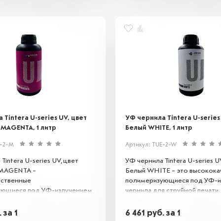
 Tintera U-series UV, цвет
УФ чернила Tintera U-series
MAGENTA, 1 литр
Белый WHITE, 1 литр
E-2-M
Артикул: TUE-2-W
Tintera U-series UV, цвет
УФ чернила Tintera U-series U
 MAGENTA –
Белый WHITE – это высокок
ественные
полимеризующиеся под УФ-и
ующиеся под УФ-излучением
чернила для струйной печати.
 струйной печати.
Обеспечивают яркое, устойчи
ют яркое, устойчивое к
истиранию и влаге покрытие н
.
за 1
6 461
руб.
за 1
 влаге покрытие на различных
поверхностях, включая пласти