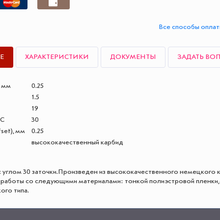
Все способы опла
Е
ХАРАКТЕРИСТИКИ
ДОКУМЕНТЫ
ЗАДАТЬ ВО
, мм
0.25
1.5
19
°С
30
set), мм
0.25
высококачественный карбид
 углом 30 заточки.Произведен из высококачественного немецкого 
 работы со следующими материалами: тонкой полиэстровой пленки
ого типа.