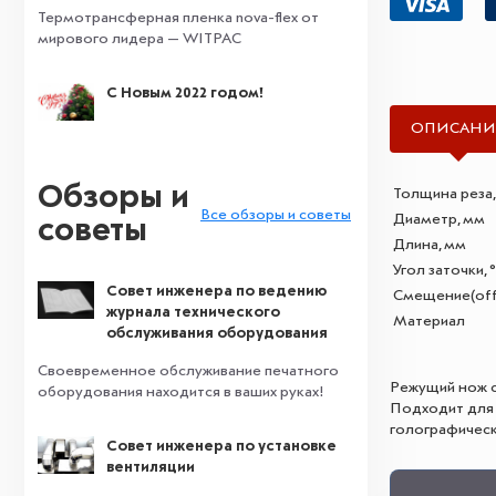
Термотрансферная пленка nova-flex от
мирового лидера — WITPAC
С Новым 2022 годом!
ОПИСАНИ
Обзоры и
Толщина реза
Все обзоры и советы
Диаметр, мм
советы
Длина, мм
Угол заточки, 
Совет инженера по ведению
Смещение(off
журнала технического
Материал
обслуживания оборудования
Своевременное обслуживание печатного
Режущий нож с
оборудования находится в ваших руках!
Подходит для
голографическ
Совет инженера по установке
вентиляции