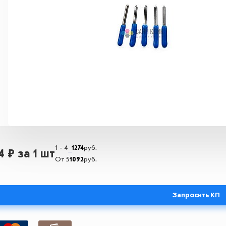
1 - 4
1274
руб.
74 ₽
за 1 шт
От 5
1092
руб.
Запросить КП