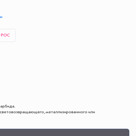
ты
ПРОС
карбида.
,световозвращающего, металлизированного или