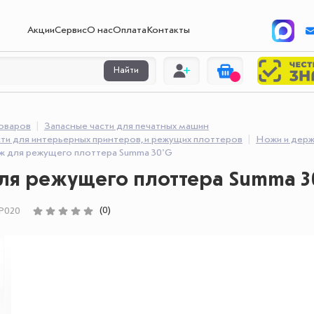
Акции
Сервис
О нас
Оплата
Контакты
Найти
товаров
Запасные части для печатных машин
ти для интерьерных принтеров, и режущих плоттеров
Ножи и держ
 для режущего плоттера Summa 30'G
ля режущего плоттера Summa 3
(0)
P020