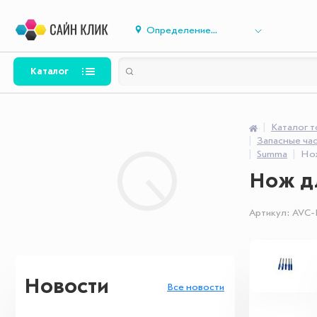
Определение...
Каталог
Каталог 
Запасные час
Summa
Нож
Нож д
Артикул:
AVC-
Новости
Все новости