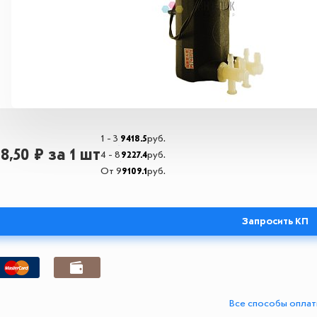
1 - 3
9418.5
руб.
18,50 ₽
за 1 шт
4 - 8
9227.4
руб.
От 9
9109.1
руб.
Запросить КП
Все способы опла