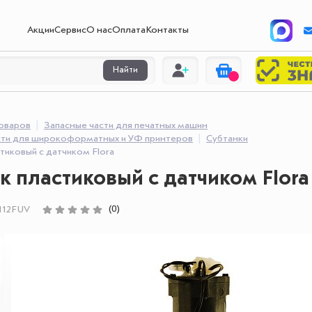
Акции
Сервис
О нас
Оплата
Контакты
Найти
товаров
Запасные части для печатных машин
сти для широкоформатных и УФ принтеров
Субтанки
тиковый с датчиком Flora
к пластиковый с датчиком Flora
(0)
112FUV