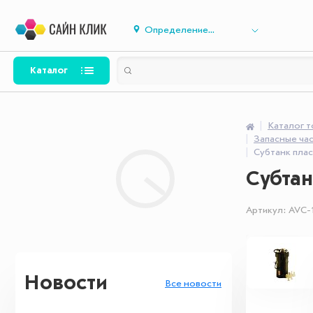
Определение...
Каталог
Каталог 
Запасные ча
Субтанк плас
Субтан
Артикул:
AVC-
Новости
Все новости