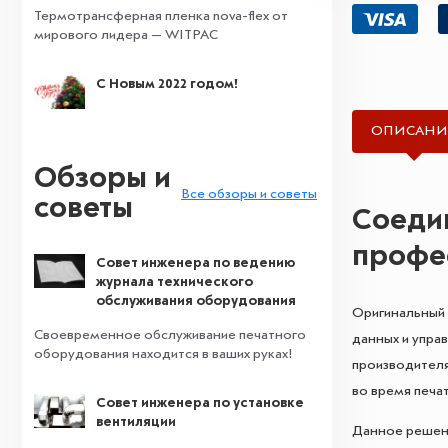
Термотрансферная пленка nova-flex от
мирового лидера — WITPAC
С Новым 2022 годом!
ОПИСАНИ
Обзоры и
Все обзоры и советы
советы
Соедин
профе
Совет инженера по ведению
журнала технического
обслуживания оборудования
Оригинальный 
Своевременное обслуживание печатного
данных и упра
оборудования находится в ваших руках!
производителя
во время печат
Совет инженера по установке
вентиляции
Данное решени