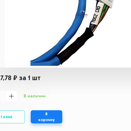
47,78 ₽
за 1 шт
В наличии
В
 1 клик
корзину