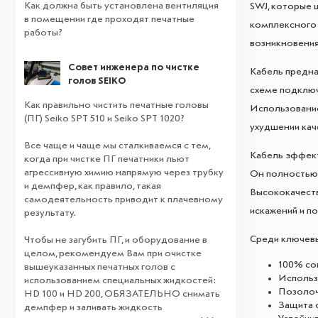
Как должна быть установлена вентиляция
SWJ, которые 
в помещении где проходят печатные
комплексного 
работы?
возникновения
Совет инженера по чистке
Кабель предна
голов SEIKO
схеме подключ
Как правильно чистить печатные головы
Использование
(ПГ) Seiko SPT 510 и Seiko SPT 1020?
ухудшении кач
Все чаще и чаще мы сталкиваемся с тем,
Кабель эффект
когда при чистке ПГ печатники льют
агрессивную химию напрямую через трубку
Он полностью 
и демпфер, как правило, такая
Высококачеств
самодеятельность приводит к плачевному
искажений и п
результату.
⠀
Среди ключевы
Чтобы не загубить ПГ, и оборудование в
целом, рекомендуем Вам при очистке
100% со
вышеуказанных печатных голов с
Использ
использованием специальных жидкостей:
Позолоч
HD 100 и HD 200, ОБЯЗАТЕЛЬНО снимать
Защита 
демпфер и заливать жидкость