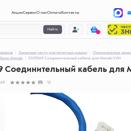
Акции
Сервис
О нас
Оплата
Контакты
Найти
товаров
Запасные части для печатных машин
Оригинальные запас
бели Mimaki
E107069 Соединительный кабель для Mimaki SWJ
9 Соединительный кабель для 
(0)
069