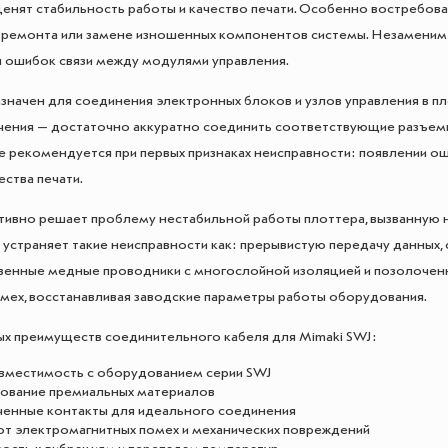
ценят стабильность работы и качество печати. Особенно востребова
ремонта или замене изношенных компонентов системы. Незаменим 
 ошибок связи между модулями управления.
значен для соединения электронных блоков и узлов управления в пл
ения — достаточно аккуратно соединить соответствующие разъемы
 рекомендуется при первых признаках неисправности: появлении ош
ества печати.
ивно решает проблему нестабильной работы плоттера, вызванную
устраняет такие неисправности как: прерывистую передачу данных, 
енные медные проводники с многослойной изоляцией и позолоченн
омех, восстанавливая заводские параметры работы оборудования.
х преимуществ соединительного кабеля для Mimaki SWJ:
вместимость с оборудованием серии SWJ
ование премиальных материалов
енные контакты для идеального соединения
от электромагнитных помех и механических повреждений