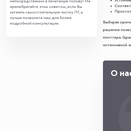
Устойчи
непосредственно в печатаную голову! Не
Соответ
пренебрегайте этим советом, если Вы
Простот
затеяли самостоятельную чистку ПГ, а
лучше позвоните нам для более
Выбирая ориги
подробной консультации.
решение позво
плоттера. Гар
интенсивной э
О на