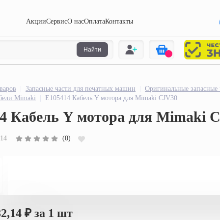
Акции
Сервис
О нас
Оплата
Контакты
Найти
товаров
Запасные части для печатных машин
Оригинальные запас
бели Mimaki
E105414 Кабель Y мотора для Mimaki CJV30
4 Кабель Y мотора для Mimaki C
(0)
414
82,14 ₽
за 1 шт