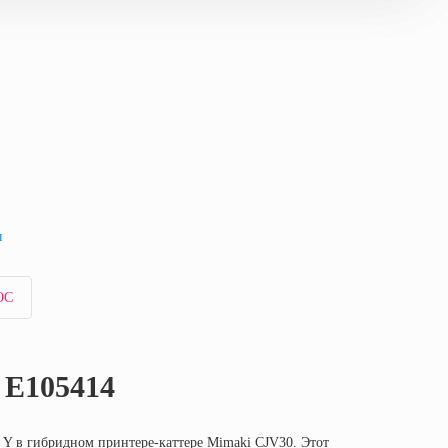
ты
ПРОС
E105414
 оси Y в гибридном принтере-каттере Mimaki CJV30. Этот