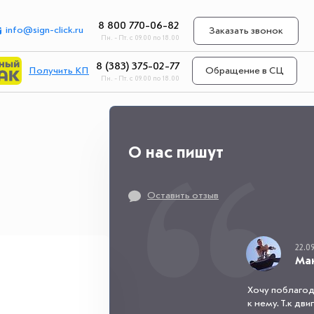
8 800 770-06-82
info@sign-click.ru
Заказать звонок
Пн. - Пт. с 09.00 по 18.00
8 (383) 375-02-77
Получить КП
Обращение в СЦ
Пн. - Пт. с 09.00 по 18.00
О нас пишут
Оставить отзыв
22.09
Ма
Хочу поблагод
к нему. Т.к дв