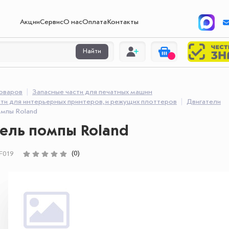
Акции
Сервис
О нас
Оплата
Контакты
Найти
товаров
Запасные части для печатных машин
ти для интерьерных принтеров, и режущих плоттеров
Двигатели
омпы Roland
ель помпы Roland
(0)
F019