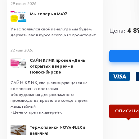
29 июня 2026
Мы теперь в MAX!
У нас появился свой канал, где мы будем
4 8
Цена
держать вас в курсе всего, что происходит
22 мая 2026
САЙН КЛИК провел «День
открытых дверей» в
Новосибирске
САЙН КЛИК, специализирующаяся на
комплексных поставках
оборудования для рекламного
производства, провела в конце апреля
масштабный
ОПИСАНИ
«День открытых дверей».
Термопленки NOVA-FLEX в
наличии!