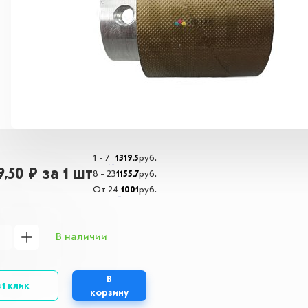
1 - 7
1319.5
руб.
19,50 ₽
за 1 шт
8 - 23
1155.7
руб.
От 24
1001
руб.
В наличии
В
 1 клик
корзину