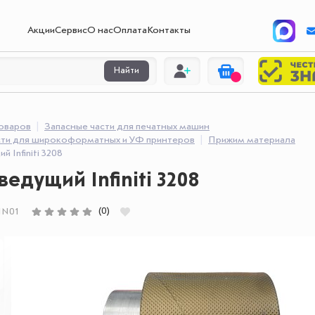
Акции
Сервис
О нас
Оплата
Контакты
Найти
товаров
Запасные части для печатных машин
сти для широкоформатных и УФ принтеров
Прижим материала
 Infiniti 3208
ведущий Infiniti 3208
(0)
IN01