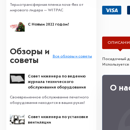
Термотрансферная пленка nova-flex от
мирового лидера — WITPAC
С Новым 2022 годом!
ОПИСАНИ
Обзоры и
Все обзоры и советы
советы
Посадочный ди
Используется на
Совет инженера по ведению
журнала технического
О на
обслуживания оборудования
Своевременное обслуживание печатного
оборудования находится в ваших руках!
Совет инженера по установке
вентиляции