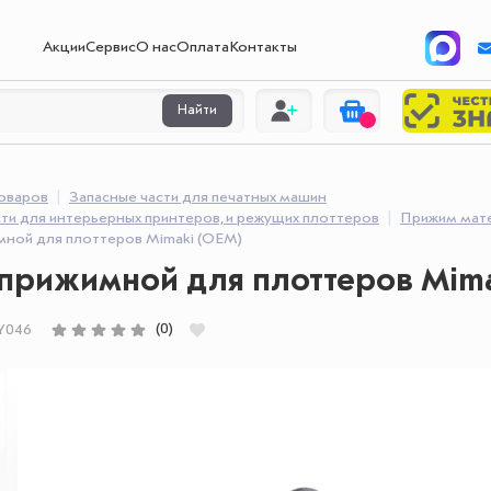
Акции
Сервис
О нас
Оплата
Контакты
Найти
товаров
Запасные части для печатных машин
ти для интерьерных принтеров, и режущих плоттеров
Прижим мат
мной для плоттеров Mimaki (OEM)
прижимной для плоттеров Mima
(0)
Y046