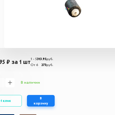
1 - 5
313.95
руб.
,95 ₽
за 1 шт
От 6
273
руб.
В наличии
В
 1 клик
корзину