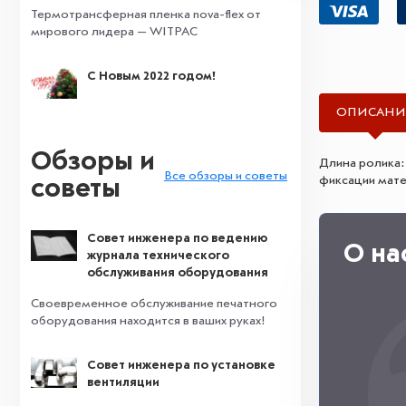
Термотрансферная пленка nova-flex от
мирового лидера — WITPAC
С Новым 2022 годом!
ОПИСАНИ
Обзоры и
Длина ролика:
Все обзоры и советы
фиксации мате
советы
Совет инженера по ведению
О на
журнала технического
обслуживания оборудования
Своевременное обслуживание печатного
оборудования находится в ваших руках!
Совет инженера по установке
вентиляции