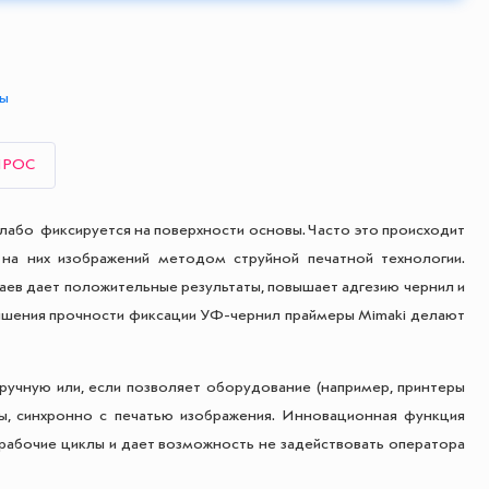
ты
ПРОС
слабо фиксируется на поверхности основы. Часто это происходит
 на них изображений методом струйной печатной технологии.
аев дает положительные результаты, повышает адгезию чернил и
ышения прочности фиксации УФ-чернил праймеры Mimaki делают
учную или, если позволяет оборудование (например, принтеры
ы, синхронно с печатью изображения. Инновационная функция
рабочие циклы и дает возможность не задействовать оператора