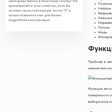
непосредственно в печатаную голову! Не
Полиоле
пренебрегайте этим советом, если Вы
Нейлон
затеяли самостоятельную чистку ПГ, а
Кварцев
лучше позвоните нам для более
Алюмин
подробной консультации.
Нержаве
Латунь
Медь
Материа
Функц
Праймер в авт
напечатано из
Функция автом
поверхности о
выборочное на