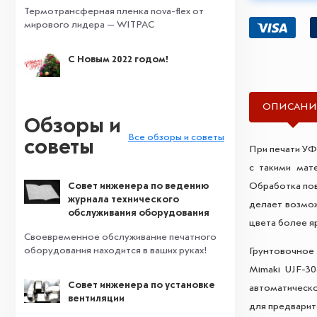
Термотрансферная пленка nova-flex от
мирового лидера — WITPAC
С Новым 2022 годом!
ОПИСАНИ
Обзоры и
Все обзоры и советы
советы
При печати УФ
с такими мат
Совет инженера по ведению
Обработка пов
журнала технического
делает возмо
обслуживания оборудования
цвета более я
Своевременное обслуживание печатного
оборудования находится в ваших руках!
Грунтовочное 
Mimaki UJF-3
Совет инженера по установке
автоматическо
вентиляции
для предварит