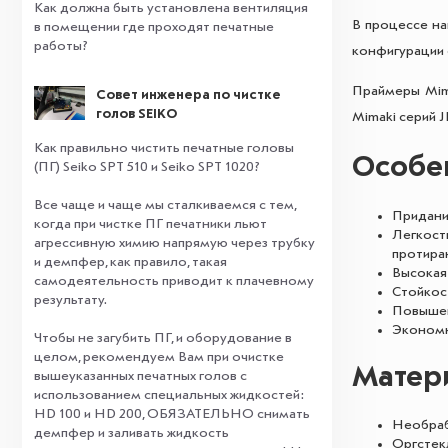
Как должна быть установлена вентиляция
В процессе на
в помещении где проходят печатные
работы?
конфигурации 
Праймеры Mim
Совет инженера по чистке
голов SEIKO
Mimaki серий JF
Как правильно чистить печатные головы
Особе
(ПГ) Seiko SPT 510 и Seiko SPT 1020?
Все чаще и чаще мы сталкиваемся с тем,
Придани
когда при чистке ПГ печатники льют
Легкост
агрессивную химию напрямую через трубку
протиран
и демпфер, как правило, такая
Высокая
самодеятельность приводит к плачевному
Стойкос
результату.
Повышен
⠀
Экономн
Чтобы не загубить ПГ, и оборудование в
целом, рекомендуем Вам при очистке
Матер
вышеуказанных печатных голов с
использованием специальных жидкостей:
HD 100 и HD 200, ОБЯЗАТЕЛЬНО снимать
Необраб
демпфер и заливать жидкость
Оргстекл