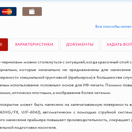
Все способы опла
Е
ХАРАКТЕРИСТИКИ
ДОКУМЕНТЫ
ЗАДАТЬ ВО
-чернилами можно столкнуться с ситуацией, когда красочный слой 
ериалами, которые изначально не предназначены для нанесения
ерхности специальной грунтовкой (праймером) в большинстве случ
жным использование «сложных» основ для УФ-печати. Помимо пов
ркими, оптически плотными, а изображения более четкими.
покрытие может быть нанесено на запечатываемую поверхность вр
042HG/FX, UJF-6042), автоматически с помощью струйной систем
го нанесения праймера повышает производительность, сокращает 
ельной подготовки носителя.