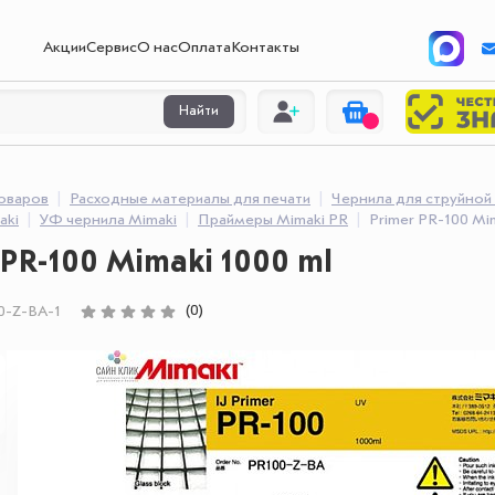
Акции
Сервис
О нас
Оплата
Контакты
Найти
товаров
Расходные материалы для печати
Чернила для струйной
aki
УФ чернила Mimaki
Праймеры Mimaki PR
Primer PR-100 Mim
 PR-100 Mimaki 1000 ml
(0)
0-Z-BA-1