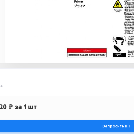
ев
620 ₽
за 1 шт
Запросить КП