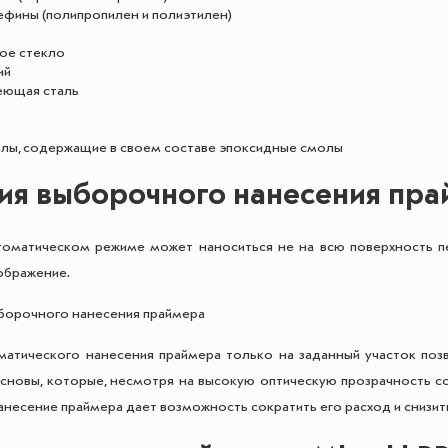
фины (полипропилен и полиэтилен)
ое стекло
ий
ющая сталь
лы, содержащие в своем составе эпоксидные смолы
ия выборочного нанесения пра
оматическом режиме может наноситься не на всю поверхность печ
ображение.
атического нанесения праймера только на заданный участок позв
сновы, которые, несмотря на высокую оптическую прозрачность со
несение праймера дает возможность сократить его расход и снизит