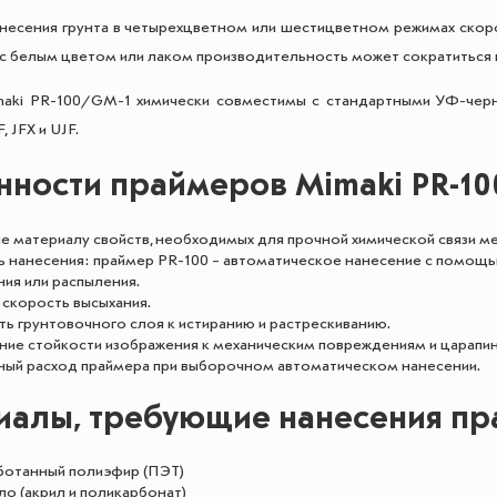
несения грунта в четырехцветном или шестицветном режимах скоро
с белым цветом или лаком производительность может сократиться 
aki PR-100/GM-1 химически совместимы с стандартными УФ-черни
, JFX и UJF.
нности праймеров Mimaki PR-1
е материалу свойств, необходимых для прочной химической связи 
ь нанесения: праймер PR-100 – автоматическое нанесение с помощ
ия или распыления.
 скорость высыхания.
ть грунтовочного слоя к истиранию и растрескиванию.
ие стойкости изображения к механическим повреждениям и царапи
ый расход праймера при выборочном автоматическом нанесении.
иалы, требующие нанесения пр
отанный полиэфир (ПЭТ)
о (акрил и поликарбонат)