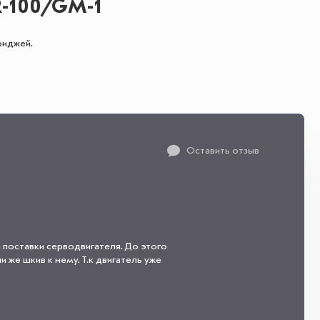
-100/GM-1
риджей.
Оставить отзыв
 поставки серводвигателя. До этого
 же шкив к нему. Т.к двигатель уже