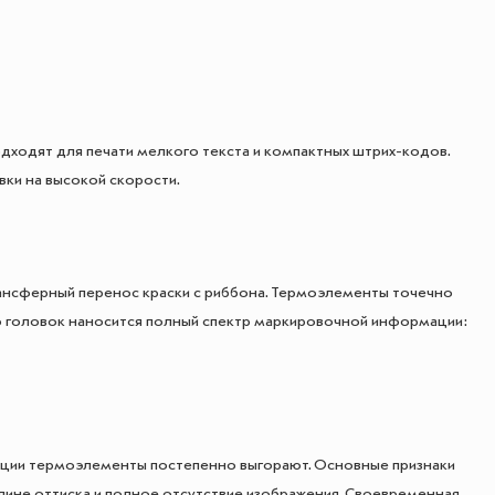
ходят для печати мелкого текста и компактных штрих-кодов.
ки на высокой скорости.
рансферный перенос краски с риббона. Термоэлементы точечно
ю головок наносится полный спектр маркировочной информации:
ации термоэлементы постепенно выгорают. Основные признаки
 длине оттиска и полное отсутствие изображения. Своевременная