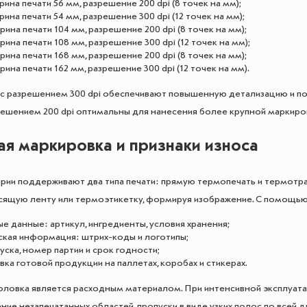
рина печати 56 мм, разрешение 200 dpi (8 точек на мм);
рина печати 54 мм, разрешение 300 dpi (12 точек на мм);
рина печати 104 мм, разрешение 200 dpi (8 точек на мм);
рина печати 108 мм, разрешение 300 dpi (12 точек на мм);
рина печати 168 мм, разрешение 200 dpi (8 точек на мм);
рина печати 162 мм, разрешение 300 dpi (12 точек на мм).
 разрешением 300 dpi обеспечивают повышенную детализацию и под
ешением 200 dpi оптимальны для нанесения более крупной маркиров
я маркировка и признаки износа
ерии поддерживают два типа печати: прямую термопечать и термот
сящую ленту или термоэтикетку, формируя изображение. С помощь
е данные: артикул, ингредиенты, условия хранения;
ская информация: штрих-коды и логотипы;
уска, номер партии и срок годности;
ка готовой продукции на паллетах, коробах и стикерах.
ловка является расходным материалом. При интенсивной эксплуат
ение незапечатанных областей, пропуски в виде узких полос по всей