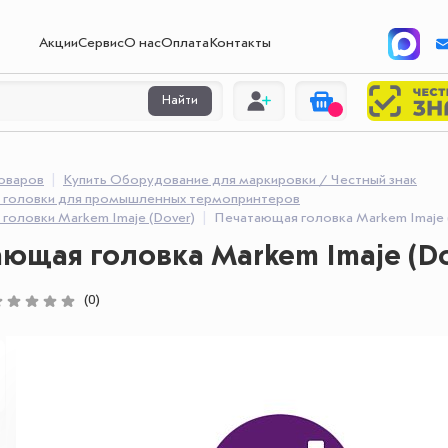
Акции
Сервис
О нас
Оплата
Контакты
Найти
товаров
Купить Оборудование для маркировки / Честный знак
головки для промышленных термопринтеров
головки Markem Imaje (Dover)
Печатающая головка Markem Imaje (
ющая головка Markem Imaje (Do
(0)