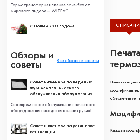
Термотрансферная пленка nova-flex от
мирового лидера — WITPAC
ОПИСАНИ
С Новым 2022 годом!
Печата
Обзоры и
Все обзоры и советы
термо
советы
Печатающие го
Совет инженера по ведению
журнала технического
модификаций, 
обслуживания оборудования
обеспечивает 
Своевременное обслуживание печатного
оборудования находится в ваших руках!
Модифик
Совет инженера по установке
Каждая модифи
вентиляции