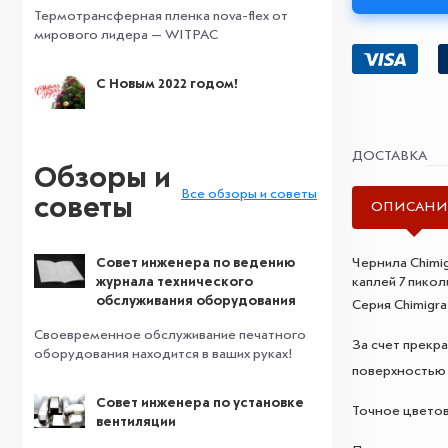
Термотрансферная пленка nova-flex от
мирового лидера — WITPAC
С Новым 2022 годом!
ДОСТАВКА
Обзоры и
Все обзоры и советы
советы
ОПИСАНИ
Совет инженера по ведению
Чернила Chimig
журнала технического
каплей 7 пикол
обслуживания оборудования
Серия Chimigr
Своевременное обслуживание печатного
За счет прекр
оборудования находится в ваших руках!
поверхностью 
Совет инженера по установке
Точное цветов
вентиляции