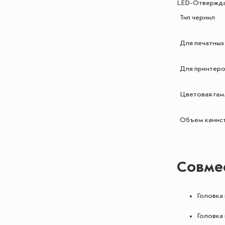
LED-Отвержда
Тип чернил
Для печатных
Для принтер
Цветовая га
Объем канист
Совме
Головка 
Головка 