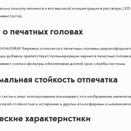
кому помолу пигмента и его высокой концентрации в растворе, LE
рывистости).
 о печатных головах
CHIMIGRAF бережно относятся к печатным головам широкоформатно
их добавок препятствует полимеризации чернил в печатных головка
бивают сопла и фильтры, обеспечивая долгий срок службы системы.
альная стойкость отпечатка
тесты и опыт использования показывают, что изображения, напечата
сокой стойкостью к истиранию и другим атмосферным и механическ
еские характеристики