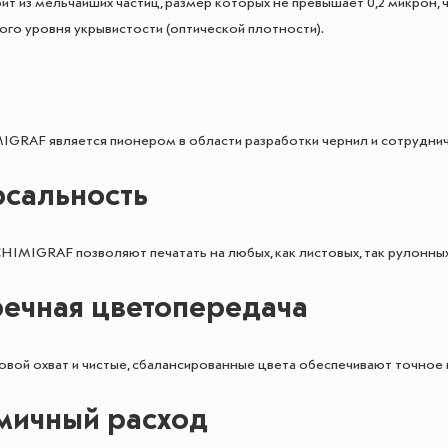
ит из мельчайших частиц, размер которых не превышает 0,2 микрон,
ого уровня укрывистости (оптической плотности).
GRAF является пионером в области разработки чернил и сотрудн
рсальность
HIMIGRAF позволяют печатать на любых, как листовых, так рулонных
речная цветопередача
вой охват и чистые, сбалансированные цвета обеспечивают точное п
мичный расход