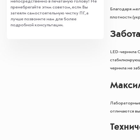
непосредственно в печатаную голову! Не
пренебрегайте этим советом, если Вы
Благодаря мел
затеяли самостоятельную чистку ПГ, а
плотности (ук
лучше позвоните нам для более
подробной консультации.
Забота
LED-чернила 
стабилизирующ
чернила не за
Максим
Лабораторные 
отличаются вы
Технич