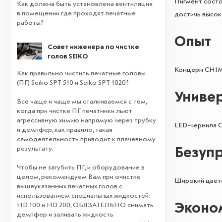
Пигмент состо
Как должна быть установлена вентиляция
в помещении где проходят печатные
достичь высок
работы?
Опыт
Совет инженера по чистке
голов SEIKO
Концерн CHIMI
Как правильно чистить печатные головы
(ПГ) Seiko SPT 510 и Seiko SPT 1020?
Униве
Все чаще и чаще мы сталкиваемся с тем,
когда при чистке ПГ печатники льют
агрессивную химию напрямую через трубку
LED-чернила C
и демпфер, как правило, такая
самодеятельность приводит к плачевному
результату.
Безуп
⠀
Чтобы не загубить ПГ, и оборудование в
целом, рекомендуем Вам при очистке
Широкий цвето
вышеуказанных печатных голов с
использованием специальных жидкостей:
Эконо
HD 100 и HD 200, ОБЯЗАТЕЛЬНО снимать
демпфер и заливать жидкость