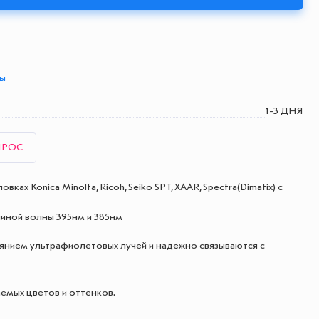
ты
1-3 ДНЯ
ПРОС
ах Konica Minolta, Ricoh, Seiko SPT, XAAR, Spectra(Dimatix) с
линой волны 395нм и 385нм
иянием ультрафиолетовых лучей и надежно связываются с
емых цветов и оттенков.