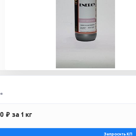
ев
20 ₽
за 1 кг
Запросить КП