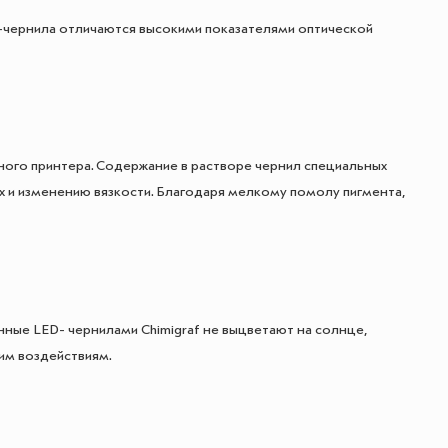
D-чернила отличаются высокими показателями оптической
го принтера. Содержание в растворе чернил специальных
х и изменению вязкости. Благодаря мелкому помолу пигмента,
нные LED- чернилами Chimigraf не выцветают на солнце,
им воздействиям.