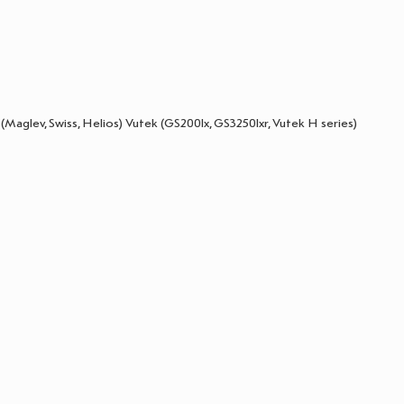
lev, Swiss, Helios) Vutek (GS200lx, GS3250lxr, Vutek H series)