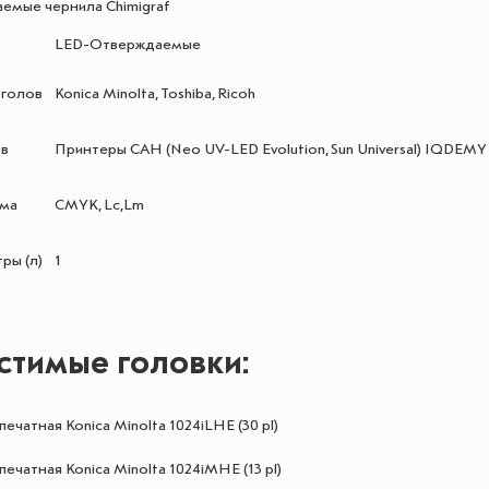
емые чернила Chimigraf
LED-Отверждаемые
 голов
Konica Minolta, Toshiba, Ricoh
ов
Принтеры САН (Neo UV-LED Evolution, Sun Universal) IQDEMY (Mag
мма
CMYK, Lc,Lm
ры (л)
1
стимые головки:
печатная Konica Minolta 1024iLHE (30 pl)
печатная Konica Minolta 1024iMHE (13 pl)