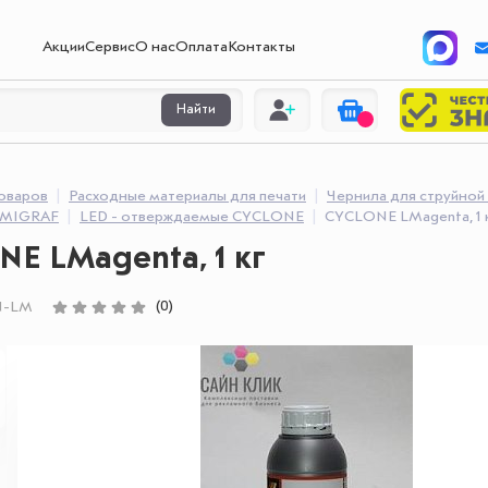
Акции
Сервис
О нас
Оплата
Контакты
Найти
товаров
Расходные материалы для печати
Чернила для струйной
IMIGRAF
LED - отверждаемые CYCLONE
CYCLONE LMagenta, 1 
E LMagenta, 1 кг
(0)
N-LM