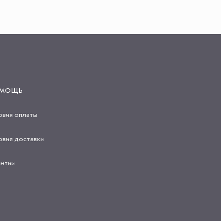
МОЩЬ
овия оплаты
овия доставки
антии