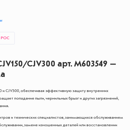
ты
ПРОС
V150/CJV300 арт. M603549 —
ма
0 и CJV300, обеспечивая эффективную защиту внутренних
щает попадание пыли, чернильных брызг и других загрязнений,
ания.
нтров и технических специалистов, занимающихся обслуживанием
служивании, замене изношенных деталей или восстановлении