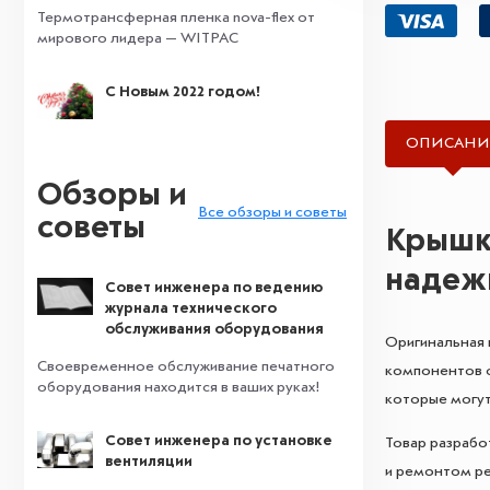
Термотрансферная пленка nova-flex от
мирового лидера — WITPAC
С Новым 2022 годом!
ОПИСАНИ
Обзоры и
Все обзоры и советы
советы
Крышка
надеж
Совет инженера по ведению
журнала технического
обслуживания оборудования
Оригинальная 
Своевременное обслуживание печатного
компонентов о
оборудования находится в ваших руках!
которые могут
Совет инженера по установке
Товар разрабо
вентиляции
и ремонтом ре