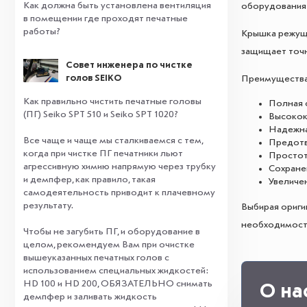
Как должна быть установлена вентиляция
оборудования 
в помещении где проходят печатные
работы?
Крышка режущ
защищает точн
Совет инженера по чистке
голов SEIKO
Преимущества
Как правильно чистить печатные головы
Полная 
(ПГ) Seiko SPT 510 и Seiko SPT 1020?
Высокок
Надежная
Все чаще и чаще мы сталкиваемся с тем,
Предотв
когда при чистке ПГ печатники льют
Простот
агрессивную химию напрямую через трубку
Сохране
и демпфер, как правило, такая
Увеличе
самодеятельность приводит к плачевному
результату.
Выбирая ориги
⠀
необходимост
Чтобы не загубить ПГ, и оборудование в
целом, рекомендуем Вам при очистке
вышеуказанных печатных голов с
использованием специальных жидкостей:
HD 100 и HD 200, ОБЯЗАТЕЛЬНО снимать
О на
демпфер и заливать жидкость