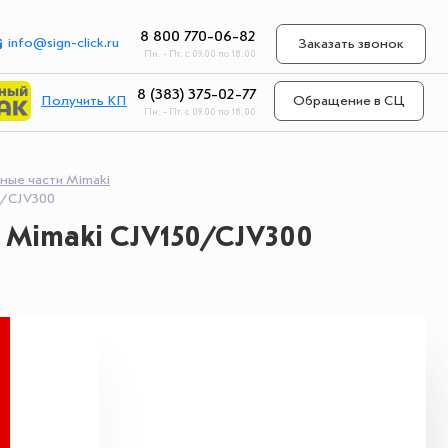
8 800 770-06-82
info@sign-click.ru
Заказать звонок
Пн. - Пт. с 09.00 по 18.00
8 (383) 375-02-77
Получить КП
Обращение в СЦ
Пн. - Пт. с 09.00 по 18.00
ные части Mimaki
0/CJV300
Mimaki CJV150/CJV300