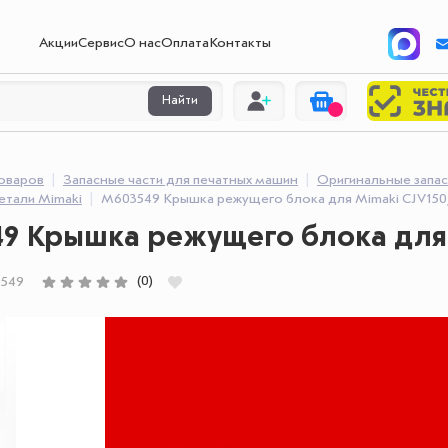
Акции
Сервис
О нас
Оплата
Контакты
Найти
товаров
Запасные части для печатных машин
Оригинальные запас
етали Mimaki
M603549 Крышка режущего блока для Mimaki CJV15
9 Крышка режущего блока для 
(0)
549