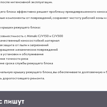
после интенсивной эксплуатации.
его блока эффективно решает проблему преждевременного износа 
ые компоненты от повреждений, сохраняет чистоту рабочей зоны и
 крышки режущего блока:
совместимость с Mimaki CJV150 и CJV300
ачественный износостойкий материал
 защита от пыли и загрязнений
ращение механических повреждений
а установки и обслуживания
ние точности реза
ние срока службы режущего блока
нальную крышку режущего блока, вы обеспечиваете долговечную и 
ь дорогостоящего ремонта.
с пишут