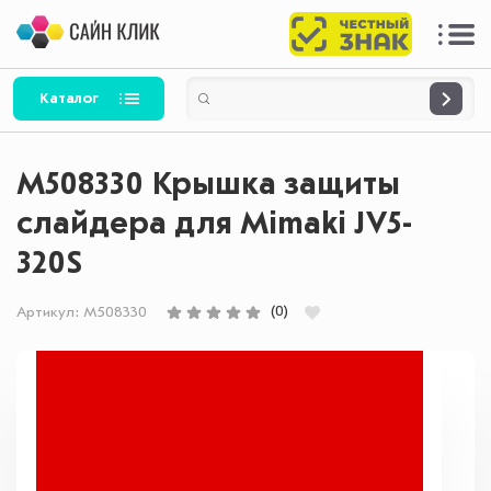
Каталог
M508330 Крышка защиты
слайдера для Mimaki JV5-
320S
(0)
Артикул:
M508330